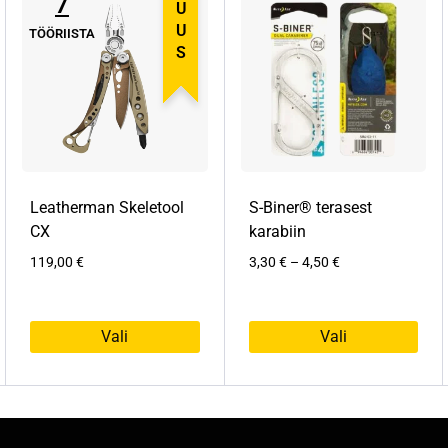
7
UUS
TÖÖRIISTA
Leatherman Skeletool
S-Biner® terasest
CX
karabiin
H
119,00
€
3,30
€
–
4,50
€
i
n
n
Vali
Vali
a
v
S
S
a
e
e
h
l
l
e
l
l
m