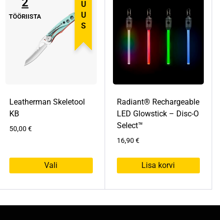
2
UUS
TÖÖRIISTA
Leatherman Skeletool
Radiant® Rechargeable
KB
LED Glowstick – Disc-O
Select™
50,00
€
16,90
€
Vali
Lisa korvi
S
e
l
l