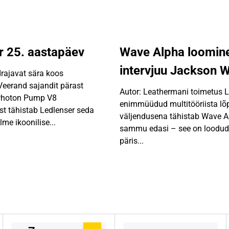
€
.
r 25. aastapäev
Wave Alpha loomin
intervjuu Jackson 
drajavat sära koos
Veerand sajandit pärast
Autor: Leathermani toimetus 
Photon Pump V8
enimmüüdud multitööriista lõp
t tähistab Ledlenser seda
väljendusena tähistab Wave Al
lme ikoonilise...
sammu edasi – see on loodud
päris...