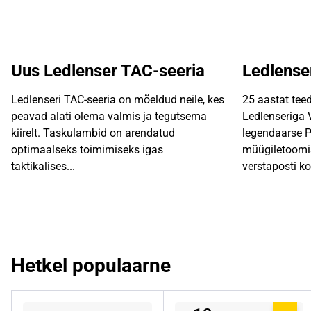
.
€
€
.
.
Uus Ledlenser TAC-seeria
Ledlense
Ledlenseri TAC-seeria on mõeldud neile, kes
25 aastat tee
peavad alati olema valmis ja tegutsema
Ledlenseriga 
kiirelt. Taskulambid on arendatud
legendaarse 
optimaalseks toimimiseks igas
müügiletoomis
taktikalises...
verstaposti ko
Hetkel populaarne