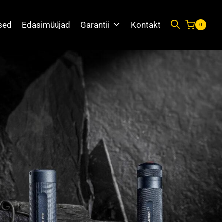
used
Edasimüüjad
Garantii
Kontakt
0