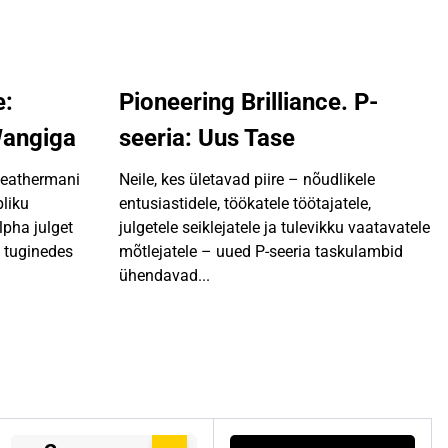
e:
Pioneering Brilliance. P-
Wangiga
seeria: Uus Tase
Leathermani
Neile, kes ületavad piire – nõudlikele
liku
entusiastidele, töökatele töötajatele,
pha julget
julgetele seiklejatele ja tulevikku vaatavatele
 tuginedes
mõtlejatele – uued P-seeria taskulambid
ühendavad...