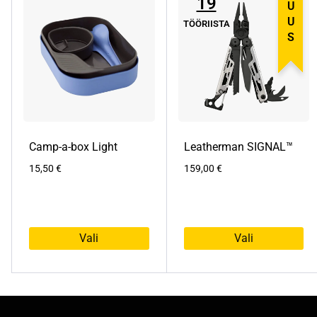
19
UUS
TÖÖRIISTA
Camp-a-box Light
Leatherman SIGNAL™
15,50
€
159,00
€
Vali
Vali
S
S
e
e
l
l
l
l