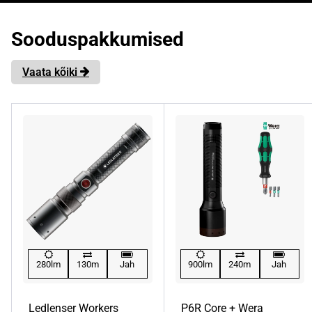
Sooduspakkumised
Vaata kõiki
280lm
130m
Jah
900lm
240m
Jah
Ledlenser Workers
P6R Core + Wera