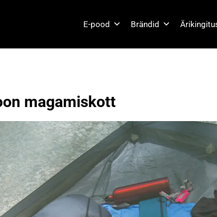
E-pood
Brändid
Ärikingit
oon magamiskott