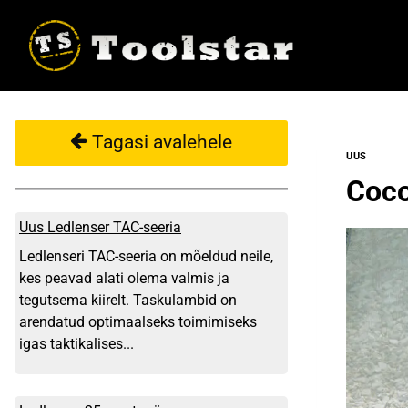
Skip
to
content
Tagasi avalehele
UUS
Coc
Uus Ledlenser TAC-seeria
Ledlenseri TAC-seeria on mõeldud neile,
kes peavad alati olema valmis ja
tegutsema kiirelt. Taskulambid on
arendatud optimaalseks toimimiseks
igas taktikalises...