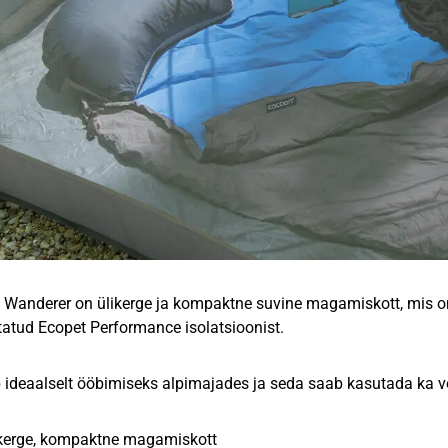
Wanderer on ülikerge ja kompaktne suvine magamiskott, mis on 
atud Ecopet Performance isolatsioonist.
 ideaalselt ööbimiseks alpimajades ja seda saab kasutada ka vo
i kerge, kompaktne magamiskott