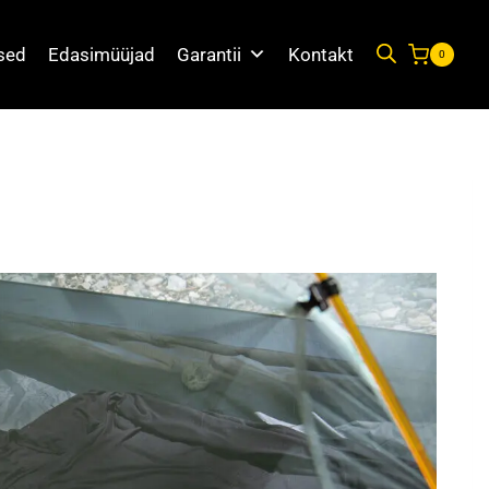
used
Edasimüüjad
Garantii
Kontakt
0