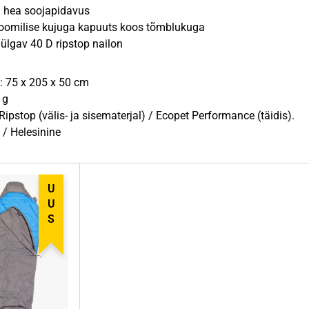
 hea soojapidavus
oomilise kujuga kapuuts koos tõmblukuga
ülgav 40 D ripstop nailon
 75 x 205 x 50 cm
 g
Ripstop (välis- ja sisematerjal) / Ecopet Performance (täidis).
 / Helesinine
UUS