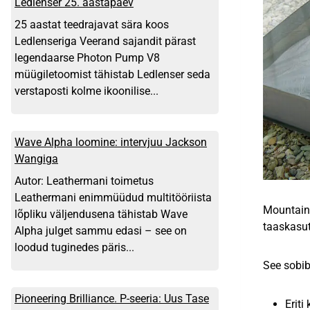
Ledlenser 25. aastapäev
25 aastat teedrajavat sära koos
Ledlenseriga Veerand sajandit pärast
legendaarse Photon Pump V8
müügiletoomist tähistab Ledlenser seda
verstaposti kolme ikoonilise...
Wave Alpha loomine: intervjuu Jackson
Wangiga
Autor: Leathermani toimetus
Leathermani enimmüüdud multitööriista
Mountain 
lõpliku väljendusena tähistab Wave
taaskasut
Alpha julget sammu edasi – see on
loodud tuginedes päris...
See sobib
Pioneering Brilliance. P-seeria: Uus Tase
Erit