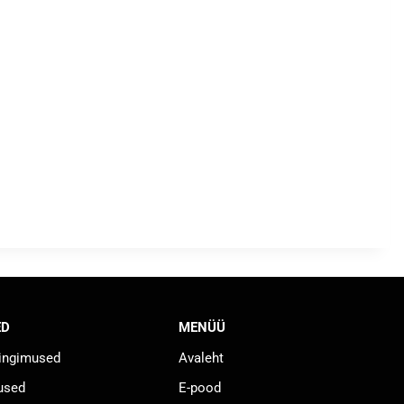
ED
MENÜÜ
tingimused
Avaleht
used
E-pood