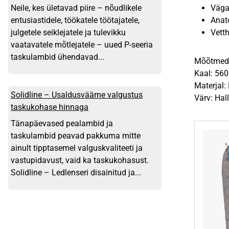
Väga
Neile, kes ületavad piire – nõudlikele
Anat
entusiastidele, töökatele töötajatele,
Vetth
julgetele seiklejatele ja tulevikku
vaatavatele mõtlejatele – uued P-seeria
taskulambid ühendavad...
Mõõtmed:
Kaal: 560
Materjal: 
Solidline – Usaldusväärne valgustus
Värv: Hall
taskukohase hinnaga
Tänapäevased pealambid ja
taskulambid peavad pakkuma mitte
ainult tipptasemel valguskvaliteeti ja
vastupidavust, vaid ka taskukohasust.
Solidline – Ledlenseri disainitud ja...