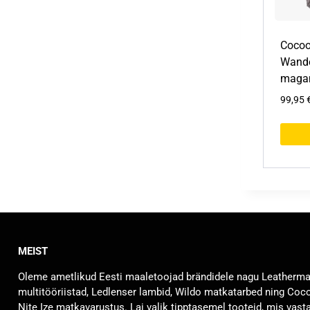
Cocoo
Wande
magam
99,95
S
e
l
l
e
l
MEIST
t
o
Oleme ametlikud Eesti maaletoojad brändidele nagu Leatherm
o
multitööriistad, Ledlenser lambid, Wildo matkatarbed ning Coc
t
Nite Ize matkavarustus. Lai valik tipptasemel tooteid, mis vast