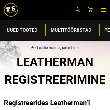
Skip
to
content
UUED TOOTED
MULTITÖÖRIISTAD
P
/
Leatherman registreerimine
LEATHERMAN
REGISTREERIMINE
Registreerides Leatherman’i