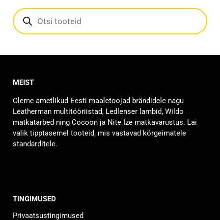
P
r
o
d
u
c
t
s
s
e
MEIST
a
r
Oleme ametlikud Eesti maaletoojad brändidele nagu
c
Leatherman multitööriistad, Ledlenser lambid, Wildo
h
matkatarbed ning Cocoon ja Nite Ize matkavarustus. Lai
valik tipptasemel tooteid, mis vastavad kõrgeimatele
standarditele.
TINGIMUSED
Privaatsustingimused