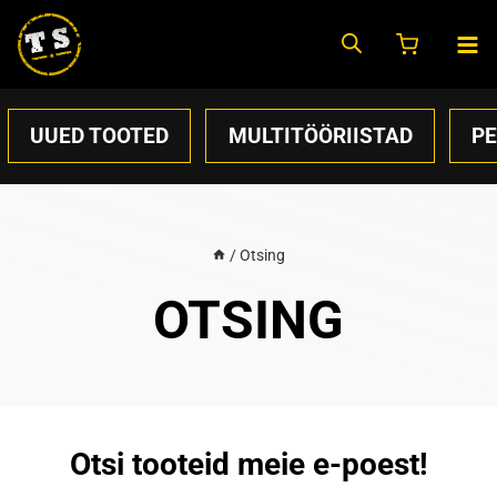
Skip
to
content
UUED TOOTED
MULTITÖÖRIISTAD
P
/
Otsing
OTSING
Otsi tooteid meie e-poest!