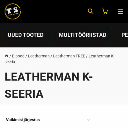
Skip
to
content
UUED TOOTED
MULTITÖÖRIISTAD
P
/
E-pood
/
Leatherman
/
Leatherman FREE
/
Leatherman K-
seeria
LEATHERMAN K-
SEERIA