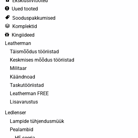
Eksklusiivtooted
Uued tooted
Sooduspakkumised
Komplektid
Kingiideed
Leatherman
Täismõõdus tööriistad
Keskmises mõõdus tööriistad
Militaar
Käändnoad
Taskutööriistad
Leatherman FREE
Lisavarustus
Ledlenser
Lampide tühjendusmüük
Pealambid
HF-seeria