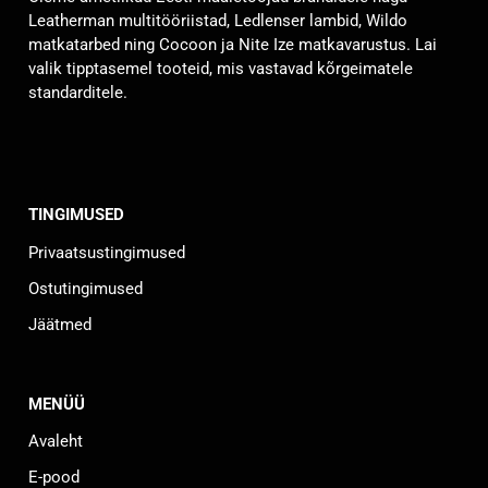
Leatherman multitööriistad, Ledlenser lambid, Wildo
matkatarbed ning Cocoon ja Nite Ize matkavarustus. Lai
valik tipptasemel tooteid, mis vastavad kõrgeimatele
standarditele.
TINGIMUSED
Privaatsustingimused
Ostutingimused
Jäätmed
MENÜÜ
Avaleht
E-pood