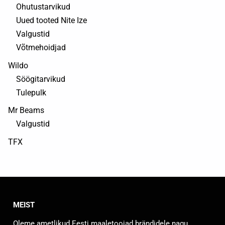
Ohutustarvikud
Uued tooted Nite Ize
Valgustid
Võtmehoidjad
Wildo
Söögitarvikud
Tulepulk
Mr Beams
Valgustid
TFX
MEIST
Oleme ametlikud Eesti maaletoojad brändidele nagu