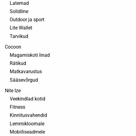
Laternad
Solidline
Outdoor ja sport
Lite Wallet
Tarvikud
Cocoon
Magamiskoti linad
Rätikud
Matkavarustus
Sääsevõrgud
Nite Ize
Veekindlad kotid
Fitness
Kinnitusvahendid
Lemmikloomale
Mobiiliseadmele