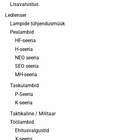
Lisavarustus
Ledlenser
Lampide tühjendusmüük
Pealambid
HF-seeria
H-seeria
NEO seeria
SEO seeria
MH-seeria
Taskulambid
P-Seeria
K-seeria
Taktikaline / Militaar
Töölambid
Ehitusvalgustid
X-seeria