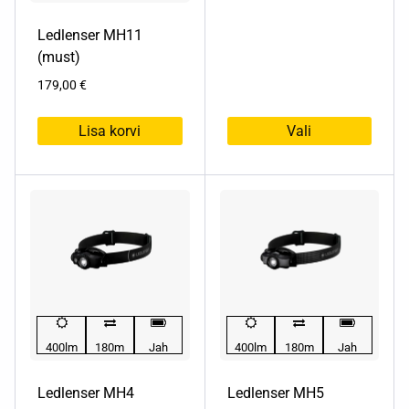
Ledlenser MH11
(must)
179,00
€
Lisa korvi
Vali
Sellel
tootel
on
mitu
varianti.
Valikuid
saab
teha
tootelehel.
400lm
180m
Jah
400lm
180m
Jah
Ledlenser MH4
Ledlenser MH5