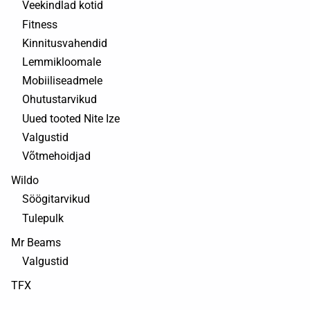
Veekindlad kotid
Fitness
Kinnitusvahendid
Lemmikloomale
Mobiiliseadmele
Ohutustarvikud
Uued tooted Nite Ize
Valgustid
Võtmehoidjad
Wildo
Söögitarvikud
Tulepulk
Mr Beams
Valgustid
TFX