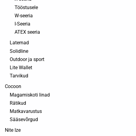
Tööstusele
W-seeria
I-Seeria
ATEX seeria
Laternad
Solidline
Outdoor ja sport
Lite Wallet
Tarvikud
Cocoon
Magamiskoti linad
Rätikud
Matkavarustus
Sääsevõrgud
Nite Ize