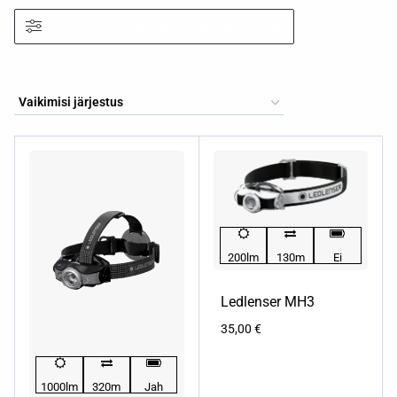
Filtreeri tooteid nende omaduste järgi
200lm
130m
Ei
Ledlenser MH3
35,00
€
1000lm
320m
Jah