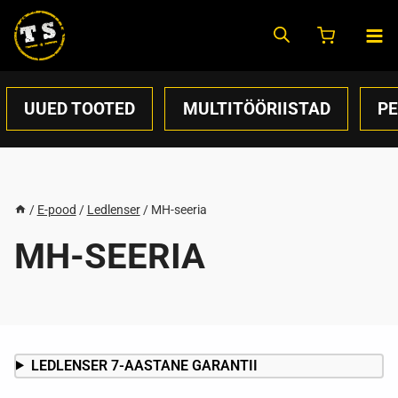
Skip
to
content
UUED TOOTED
MULTITÖÖRIISTAD
P
/
E-pood
/
Ledlenser
/
MH-seeria
MH-SEERIA
LEDLENSER 7-AASTANE GARANTII