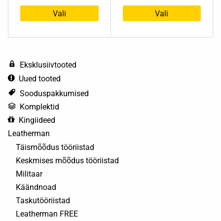
Vali
Vali
Sellel
Sellel
tootel
tootel
on
on
mitu
mitu
Eksklusiivtooted
varianti.
varianti.
Uued tooted
Valikuid
Valikuid
Sooduspakkumised
saab
saab
Komplektid
teha
teha
Kingiideed
tootelehel.
tootelehel.
Leatherman
Täismõõdus tööriistad
Keskmises mõõdus tööriistad
Militaar
Käändnoad
Taskutööriistad
Leatherman FREE