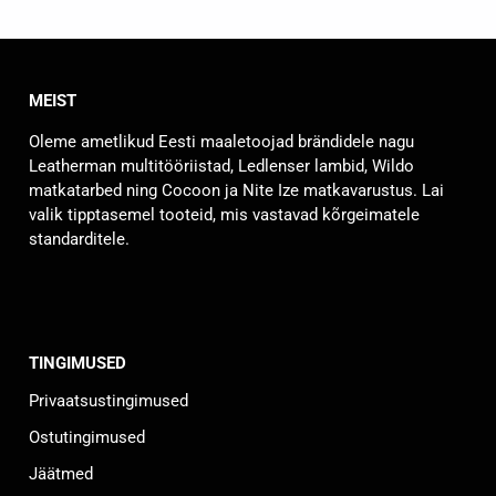
MEIST
Oleme ametlikud Eesti maaletoojad brändidele nagu
Leatherman multitööriistad, Ledlenser lambid, Wildo
matkatarbed ning Cocoon ja Nite Ize matkavarustus. Lai
valik tipptasemel tooteid, mis vastavad kõrgeimatele
standarditele.
TINGIMUSED
Privaatsustingimused
Ostutingimused
Jäätmed