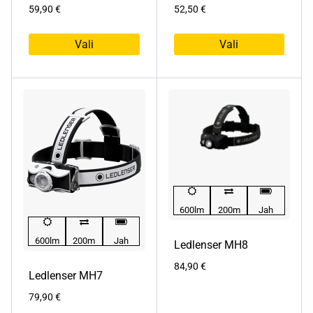
59,90
€
52,50
€
Vali
Vali
Sellel
Sellel
tootel
tootel
on
on
mitu
mitu
varianti.
varianti.
Valikuid
Valikuid
saab
saab
teha
teha
tootelehel.
tootelehel.
600lm
200m
Jah
600lm
200m
Jah
Ledlenser MH8
84,90
€
Ledlenser MH7
79,90
€