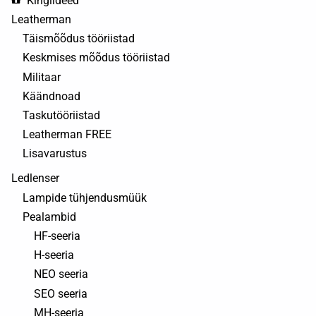
Kingiideed
Leatherman
Täismõõdus tööriistad
Keskmises mõõdus tööriistad
Militaar
Käändnoad
Taskutööriistad
Leatherman FREE
Lisavarustus
Ledlenser
Lampide tühjendusmüük
Pealambid
HF-seeria
H-seeria
NEO seeria
SEO seeria
MH-seeria