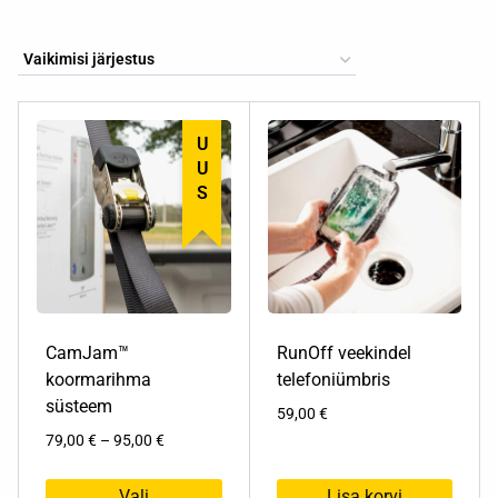
UUS
CamJam™
RunOff veekindel
koormarihma
telefoniümbris
süsteem
59,00
€
Hinnavahemik:
79,00
€
–
95,00
€
79,00 €
kuni
Vali
Lisa korvi