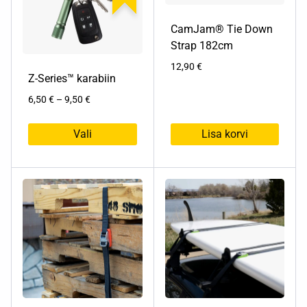
saab
teha
CamJam® Tie Down
tootelehel.
Strap 182cm
12,90
€
Z-Series™ karabiin
Hinnavahemik:
6,50
€
–
9,50
€
6,50 €
kuni
Vali
Lisa korvi
9,50 €
Sellel
tootel
on
mitu
varianti.
Valikuid
saab
teha
tootelehel.