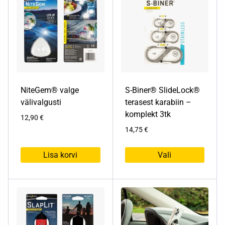
NiteGem® valge
S-Biner® SlideLock®
välivalgusti
terasest karabiin –
komplekt 3tk
12,90
€
14,75
€
Lisa korvi
Vali
Sellel
tootel
on
mitu
varianti.