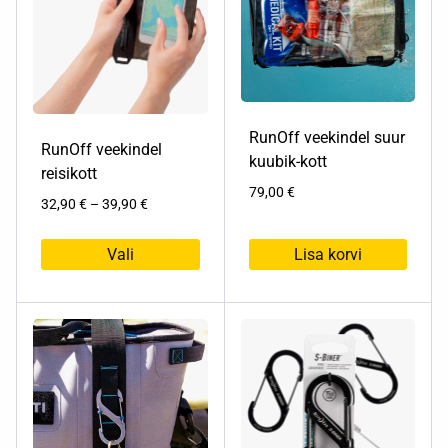
RunOff veekindel suur
RunOff veekindel
kuubik-kott
reisikott
79,00
€
Hinnavahemik:
32,90
€
–
39,90
€
32,90 €
kuni
Vali
Lisa korvi
39,90 €
Sellel
tootel
on
mitu
varianti.
Valikuid
saab