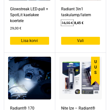
Glowstreak LED-pall +
Radiant 3in1
SpotLit kaelakee
taskulamp/latern
koertele
Algne
Praegune
16,90
€
8,45
€
hind
hind
29,00
€
oli:
on:
16,90 €.
8,45 €.
Lisa korvi
Vali
Sellel
tootel
on
UUS
mitu
varianti.
Valikuid
saab
teha
tootelehel.
Radiant® 170
Nite Ize – Radiant®