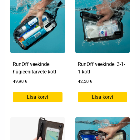
on
mitu
varianti.
Valikuid
saab
teha
tootelehel.
RunOff veekindel
RunOff veekindel 3-1-
hügieenitarvete kott
1 kott
49,90
€
42,50
€
Lisa korvi
Lisa korvi