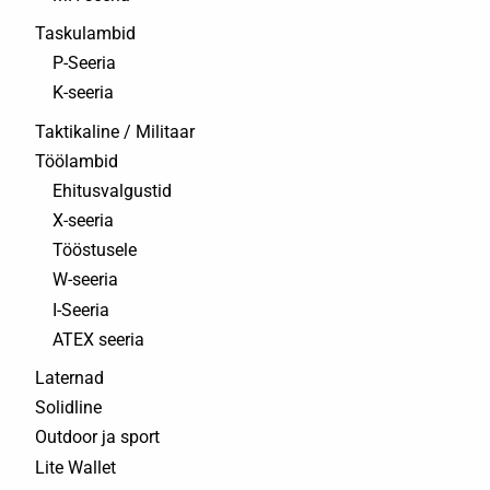
Taskulambid
P-Seeria
K-seeria
Taktikaline / Militaar
Töölambid
Ehitusvalgustid
X-seeria
Tööstusele
W-seeria
I-Seeria
ATEX seeria
Laternad
Solidline
Outdoor ja sport
Lite Wallet