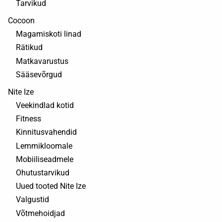
Tarvikud
Cocoon
Magamiskoti linad
Rätikud
Matkavarustus
Sääsevõrgud
Nite Ize
Veekindlad kotid
Fitness
Kinnitusvahendid
Lemmikloomale
Mobiiliseadmele
Ohutustarvikud
Uued tooted Nite Ize
Valgustid
Võtmehoidjad