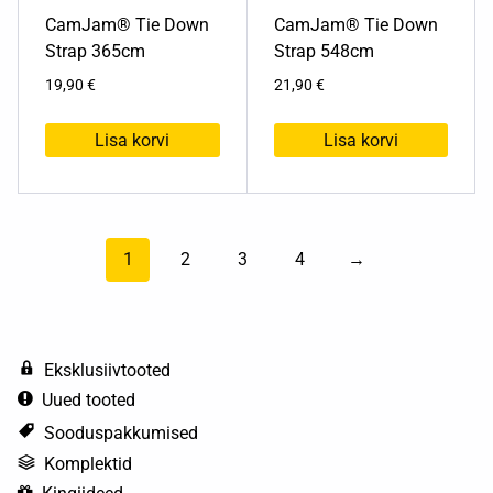
CamJam® Tie Down
CamJam® Tie Down
Strap 365cm
Strap 548cm
19,90
€
21,90
€
Lisa korvi
Lisa korvi
1
2
3
4
→
Eksklusiivtooted
Uued tooted
Sooduspakkumised
Komplektid