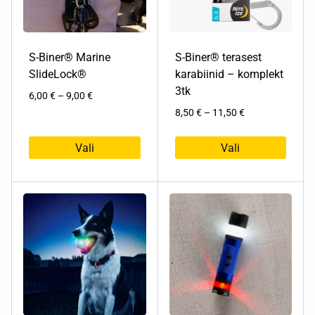
teha
tootelehel.
S-Biner® Marine
S-Biner® terasest
SlideLock®
karabiinid – komplekt
3tk
Hinnavahemik:
6,00
€
–
9,00
€
6,00 €
Hinnavahemik:
8,50
€
–
11,50
€
kuni
8,50 €
9,00 €
kuni
Vali
Vali
11,50 €
Sellel
Sellel
tootel
tootel
on
on
mitu
mitu
varianti.
varianti.
Valikuid
Valikuid
saab
saab
teha
teha
tootelehel.
tootelehel.