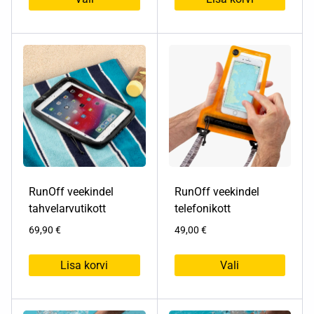
95,00 €
Sellel
tootel
on
mitu
varianti.
Valikuid
saab
teha
tootelehel.
RunOff veekindel
RunOff veekindel
tahvelarvutikott
telefonikott
69,90
€
49,00
€
Lisa korvi
Vali
Sellel
tootel