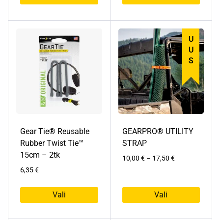
Sellel
tootel
on
UUS
mitu
varianti.
Valikuid
saab
teha
tootelehel.
Gear Tie® Reusable
GEARPRO® UTILITY
Rubber Twist Tie™
STRAP
15cm – 2tk
Hinnavahemik:
10,00
€
–
17,50
€
10,00 €
6,35
€
kuni
17,50 €
Vali
Vali
Sellel
Sellel
tootel
tootel