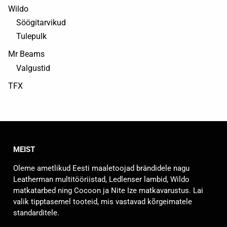
Wildo
Söögitarvikud
Tulepulk
Mr Beams
Valgustid
TFX
MEIST
Oleme ametlikud Eesti maaletoojad brändidele nagu
Leatherman multitööriistad, Ledlenser lambid, Wildo
matkatarbed ning Cocoon ja Nite Ize matkavarustus. Lai
valik tipptasemel tooteid, mis vastavad kõrgeimatele
standarditele.