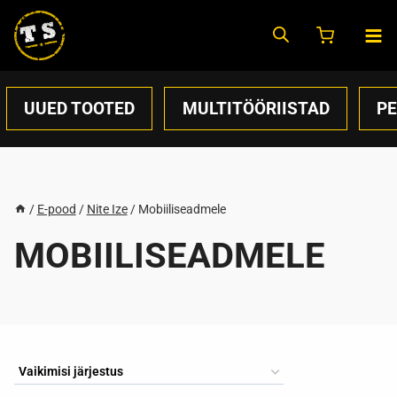
Skip
to
content
UUED TOOTED
MULTITÖÖRIISTAD
P
/
E-pood
/
Nite Ize
/
Mobiiliseadmele
MOBIILISEADMELE