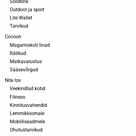
Solidline
Outdoor ja sport
Lite Wallet
Tarvikud
Cocoon
Magamiskoti linad
Rätikud
Matkavarustus
Sääsevõrgud
Nite Ize
Veekindlad kotid
Fitness
Kinnitusvahendid
Lemmikloomale
Mobiiliseadmele
Ohutustarvikud