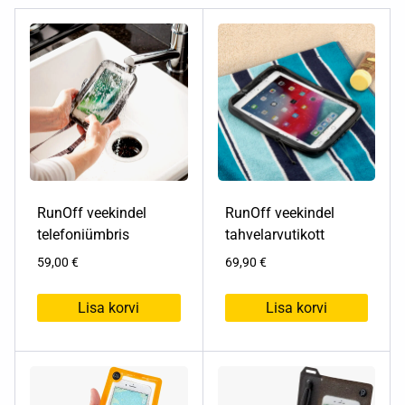
RunOff veekindel
RunOff veekindel
telefoniümbris
tahvelarvutikott
59,00
€
69,90
€
Lisa korvi
Lisa korvi