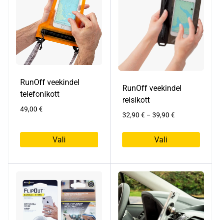
RunOff veekindel
RunOff veekindel
telefonikott
reisikott
49,00
€
Hinnavahemik:
32,90
€
–
39,90
€
32,90 €
kuni
Vali
Vali
39,90 €
Sellel
Sellel
tootel
tootel
on
on
mitu
mitu
varianti.
varianti.
Valikuid
Valikuid