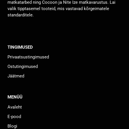
matkatarbed ning Cocoon ja Nite Ize matkavarustus. Lai
valik tipptasemel tooteid, mis vastavad kõrgeimatele
standarditele.
TINGIMUSED
Privaatsustingimused
Ostutingimused
Jäätmed
MENÜÜ
Avaleht
E-pood
Blogi