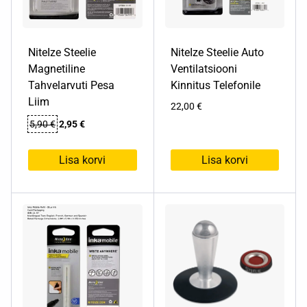
tootelehel.
NiteIze Steelie
NiteIze Steelie Auto
Magnetiline
Ventilatsiooni
Tahvelarvuti Pesa
Kinnitus Telefonile
Liim
22,00
€
Algne
Praegune
5,90
€
2,95
€
hind
hind
oli:
on:
Lisa korvi
Lisa korvi
5,90 €.
2,95 €.