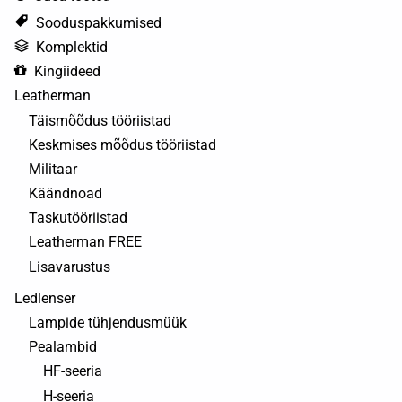
Valikuid
Sooduspakkumised
saab
Komplektid
teha
Kingiideed
tootelehel.
Leatherman
Täismõõdus tööriistad
Keskmises mõõdus tööriistad
Militaar
Käändnoad
Taskutööriistad
Leatherman FREE
Lisavarustus
Ledlenser
Lampide tühjendusmüük
Pealambid
HF-seeria
H-seeria