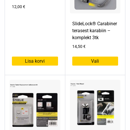
12,00
€
SlideLock® Carabiner
terasest karabiin –
komplekt 3tk
14,50
€
Lisa korvi
Vali
Sellel
tootel
on
mitu
varianti.
Valikuid
saab
teha
tootelehel.