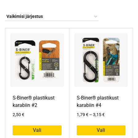
S-Biner® plastikust
S-Biner® plastikust
karabiin #2
karabiin #4
Hinnavahemik:
2,50
€
1,79
€
–
3,15
€
1,79 €
kuni
Vali
Vali
3,15 €