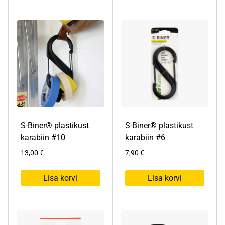
Sellel
Sellel
tootel
tootel
on
on
mitu
mitu
varianti.
varianti.
Valikuid
Valikuid
saab
saab
teha
teha
tootelehel.
tootelehel.
S-Biner® plastikust
S-Biner® plastikust
karabiin #10
karabiin #6
13,00
€
7,90
€
Lisa korvi
Lisa korvi