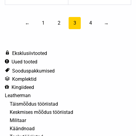
←
1
2
3
4
→
Eksklusiivtooted
Uued tooted
Sooduspakkumised
Komplektid
Kingiideed
Leatherman
Täismõõdus tööriistad
Keskmises mõõdus tööriistad
Militaar
Käändnoad