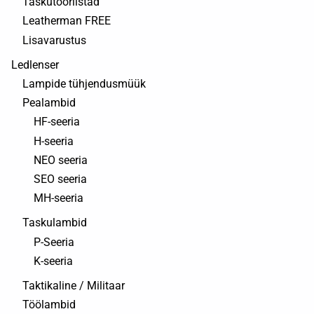
Taskutööriistad
Leatherman FREE
Lisavarustus
Ledlenser
Lampide tühjendusmüük
Pealambid
HF-seeria
H-seeria
NEO seeria
SEO seeria
MH-seeria
Taskulambid
P-Seeria
K-seeria
Taktikaline / Militaar
Töölambid