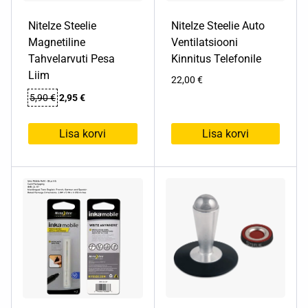
NiteIze Steelie
NiteIze Steelie Auto
Magnetiline
Ventilatsiooni
Tahvelarvuti Pesa
Kinnitus Telefonile
Liim
22,00
€
Algne
Praegune
5,90
€
2,95
€
hind
hind
oli:
on:
Lisa korvi
Lisa korvi
5,90 €.
2,95 €.