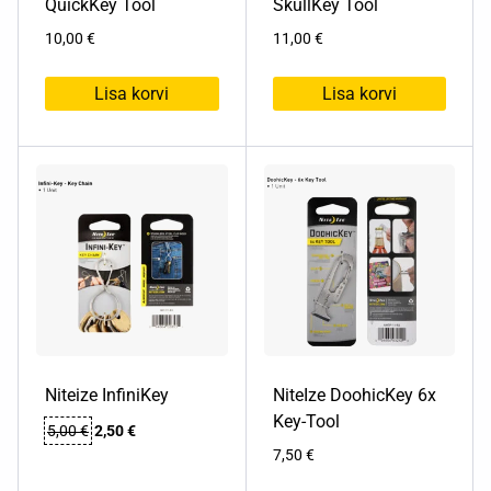
QuickKey Tool
SkullKey Tool
10,00
€
11,00
€
Lisa korvi
Lisa korvi
Niteize InfiniKey
NiteIze DoohicKey 6x
Key-Tool
Algne
Praegune
5,00
€
2,50
€
hind
hind
7,50
€
oli:
on: