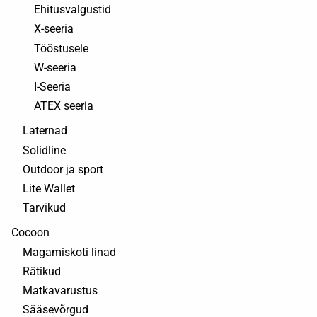
Ehitusvalgustid
X-seeria
Tööstusele
W-seeria
I-Seeria
ATEX seeria
Laternad
Solidline
Outdoor ja sport
Lite Wallet
Tarvikud
Cocoon
Magamiskoti linad
Rätikud
Matkavarustus
Sääsevõrgud