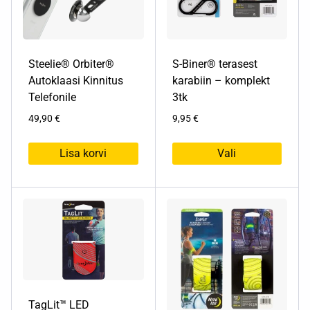
teha
tootelehel.
Steelie® Orbiter®
S-Biner® terasest
Autoklaasi Kinnitus
karabiin – komplekt
Telefonile
3tk
49,90
€
9,95
€
Lisa korvi
Vali
Sellel
tootel
on
mitu
varianti.
Valikuid
saab
teha
tootelehel.
TagLit™ LED