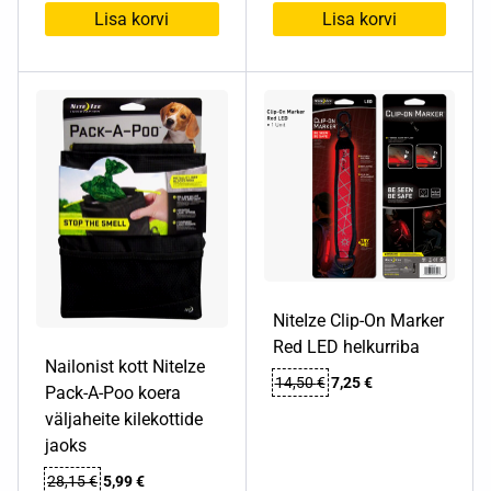
5,00 €.
2,50 €.
Lisa korvi
Lisa korvi
NiteIze Clip-On Marker
Red LED helkurriba
Nailonist kott NiteIze
Algne
Praegune
14,50
€
7,25
€
Pack-A-Poo koera
hind
hind
väljaheite kilekottide
oli:
on:
jaoks
14,50 €.
7,25 €.
Algne
Praegune
28,15
€
5,99
€