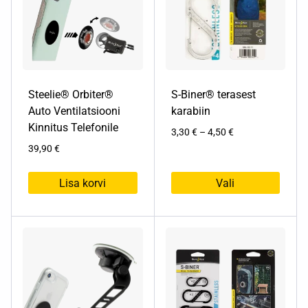
Steelie® Orbiter®
S-Biner® terasest
Auto Ventilatsiooni
karabiin
Kinnitus Telefonile
Hinnavahemik:
3,30
€
–
4,50
€
3,30 €
39,90
€
kuni
4,50 €
Lisa korvi
Vali
Sellel
tootel
on
mitu
varianti.
Valikuid
saab