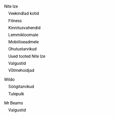
Nite Ize
Veekindlad kotid
Fitness
Kinnitusvahendid
Lemmikloomale
Mobiiliseadmele
Ohutustarvikud
Uued tooted Nite Ize
Valgustid
Võtmehoidjad
Wildo
Söögitarvikud
Tulepulk
Mr Beams
Valgustid