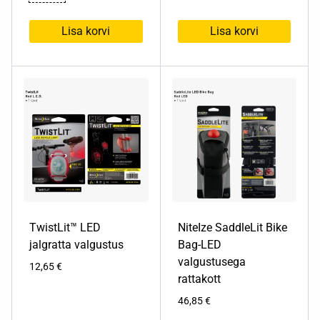
hind
hind
oli:
on:
Lisa korvi
Lisa korvi
28,15 €.
5,99 €.
TwistLit™ LED
NiteIze SaddleLit Bike
jalgratta valgustus
Bag-LED
valgustusega
12,65
€
rattakott
46,85
€