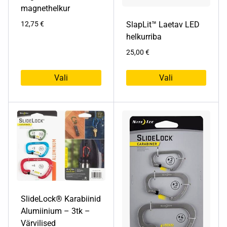
magnethelkur
SlapLit™ Laetav LED
12,75
€
helkurriba
25,00
€
Vali
Vali
Sellel
Sellel
tootel
tootel
on
on
mitu
mitu
varianti.
varianti.
Valikuid
Valikuid
saab
saab
teha
teha
tootelehel.
tootelehel.
SlideLock® Karabiinid
Alumiinium – 3tk –
Värvilised