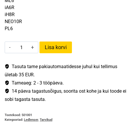
ML6
iA6R
iH8R
NEO10R
PL6
18650
Lisa korvi
Li-
Ion
rechargeable
Tasuta tarne pakiautomaatidesse juhul kui tellimus
Battery
ületab 35 EUR.
3000
Tarneaeg: 2 - 3 tööpäeva.
mAh
14 päeva tagastusõigus, soorita ost kohe ja kui toode ei
kogus
sobi tagasta tasuta.
Tootekood:
501001
Kategooriad:
Ledlenser
,
Tarvikud