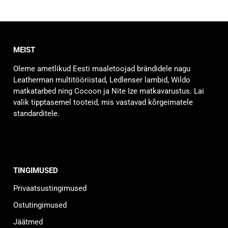
tootel
on
mitu
varianti.
MEIST
Valikuid
saab
Oleme ametlikud Eesti maaletoojad brändidele nagu
teha
Leatherman multitööriistad, Ledlenser lambid, Wildo
tootelehel.
matkatarbed ning Cocoon ja Nite Ize matkavarustus. Lai
valik tipptasemel tooteid, mis vastavad kõrgeimatele
standarditele.
TINGIMUSED
Privaatsustingimused
Ostutingimused
Jäätmed