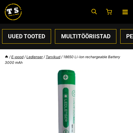
Skip
to
content
UUED TOOTED
MULTITÖÖRIISTAD
P
/
E-pood
/
Ledlenser
/
Tarvikud
/
18650 Li-Ion rechargeable Battery
3000 mAh