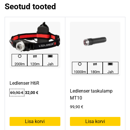
Seotud tooted
200lm
120m
Jah
1000lm
180m
Jah
Ledlenser H6R
Ledlenser taskulamp
Algne
Praegune
69,90
€
32,00
€
MT10
hind
hind
oli:
on:
99,90
€
69,90 €.
32,00 €.
Lisa korvi
Lisa korvi