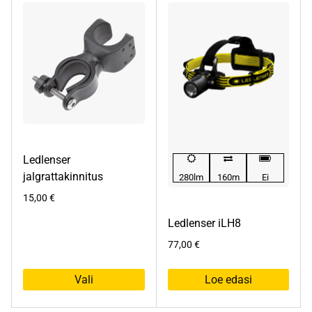
Ledlenser
jalgrattakinnitus
280lm
160m
Ei
15,00
€
Ledlenser iLH8
77,00
€
Vali
Loe edasi
Sellel