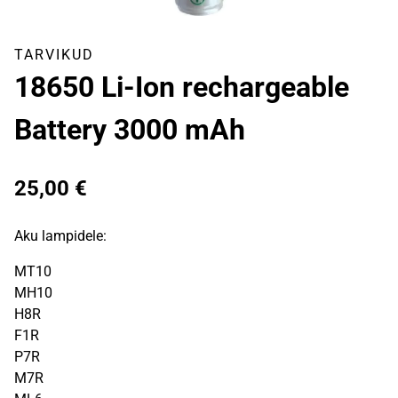
TARVIKUD
18650 Li-Ion rechargeable
Battery 3000 mAh
25,00
€
Aku lampidele:
MT10
MH10
H8R
F1R
P7R
M7R