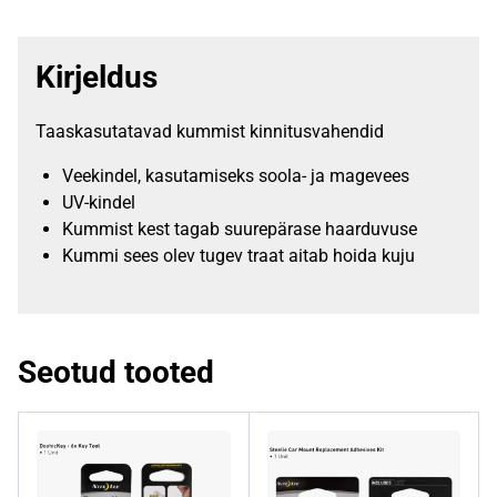
Kirjeldus
Taaskasutatavad kummist kinnitusvahendid
Veekindel, kasutamiseks soola- ja magevees
UV-kindel
Kummist kest tagab suurepärase haarduvuse
Kummi sees olev tugev traat aitab hoida kuju
Seotud tooted