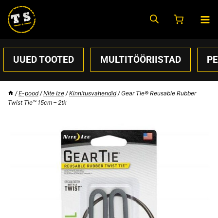
Skip
to
content
UUED TOOTED
MULTITÖÖRIISTAD
P
/
E-pood
/
Nite Ize
/
Kinnitusvahendid
/
Gear Tie® Reusable Rubber
Twist Tie™ 15cm – 2tk