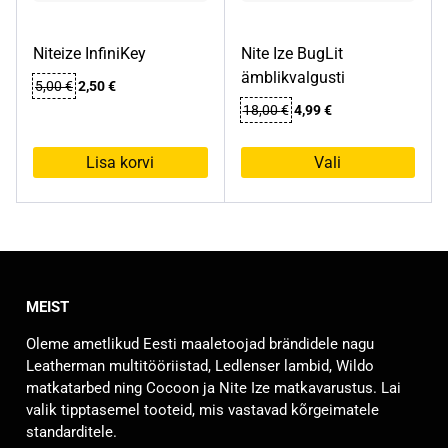
Niteize InfiniKey
Nite Ize BugLit
ämblikvalgusti
Algne
Praegune
5,00
€
2,50
€
hind
hind
Algne
Praegune
18,00
€
4,99
€
oli:
on:
hind
hind
5,00 €.
2,50 €.
oli:
on:
Lisa korvi
Vali
18,00 €.
4,99 €.
Sellel
tootel
on
mitu
varianti.
MEIST
Valikuid
saab
Oleme ametlikud Eesti maaletoojad brändidele nagu
teha
Leatherman multitööriistad, Ledlenser lambid, Wildo
tootelehel.
matkatarbed ning Cocoon ja Nite Ize matkavarustus. Lai
valik tipptasemel tooteid, mis vastavad kõrgeimatele
standarditele.