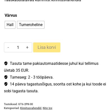
Värvus
Hall
Tumeroheline
Gear
Lisa korvi
Tie®
Reusable
Rubber
Tasuta tarne pakiautomaatidesse juhul kui tellimus
Twist
ületab 35 EUR.
Tie™
Tarneaeg: 2 - 3 tööpäeva.
15cm
14 päeva tagastusõigus, soorita ost kohe ja kui toode ei
-
sobi tagasta tasuta.
2tk
kogus
Tootekood:
GT6-2PK-00
Kategooriad:
Kinnitusvahendid
,
Nite Ize