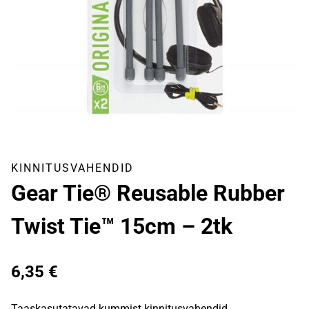
KINNITUSVAHENDID
Gear Tie® Reusable Rubber
Twist Tie™ 15cm – 2tk
6,35
€
Taaskasutatavad kummist kinnitusvahendid