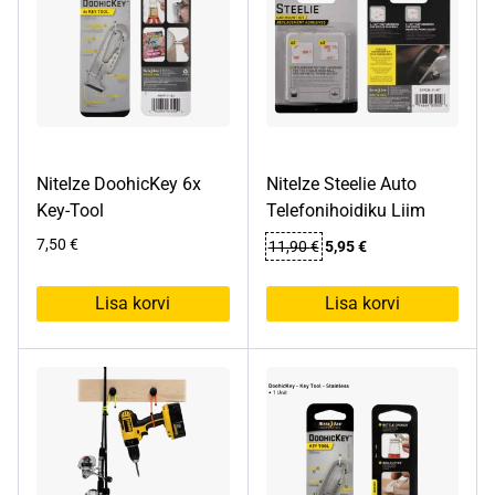
NiteIze DoohicKey 6x
NiteIze Steelie Auto
Key-Tool
Telefonihoidiku Liim
Algne
Praegune
7,50
€
11,90
€
5,95
€
hind
hind
oli:
on:
Lisa korvi
Lisa korvi
11,90 €.
5,95 €.