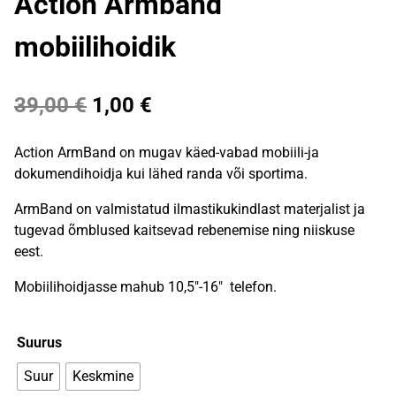
Action Armband
mobiilihoidik
Algne
Praegune
39,00
€
1,00
€
hind
hind
Action ArmBand on mugav käed-vabad mobiili-ja
oli:
on:
dokumendihoidja kui lähed randa või sportima.
39,00 €.
1,00 €.
ArmBand on valmistatud ilmastikukindlast materjalist ja
tugevad õmblused kaitsevad rebenemise ning niiskuse
eest.
Mobiilihoidjasse mahub 10,5″-16″ telefon.
Suurus
Suur
Keskmine