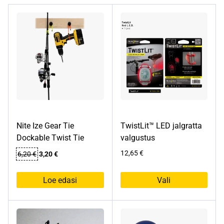
Nite Ize Gear Tie
TwistLit™ LED jalgratta
Dockable Twist Tie
valgustus
Algne
Praegune
12,65
€
6,20
€
3,20
€
hind
hind
oli:
on:
Loe edasi
Vali
6,20 €.
3,20 €.
Sellel
tootel
on