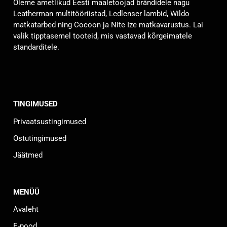
Oleme ametlikud Eesti maaletoojad brändidele nagu
teha
Leatherman multitööriistad, Ledlenser lambid, Wildo
tootelehel.
matkatarbed ning Cocoon ja Nite Ize matkavarustus. Lai
valik tipptasemel tooteid, mis vastavad kõrgeimatele
standarditele.
TINGIMUSED
Privaatsustingimused
Ostutingimused
Jäätmed
MENÜÜ
Avaleht
E-pood