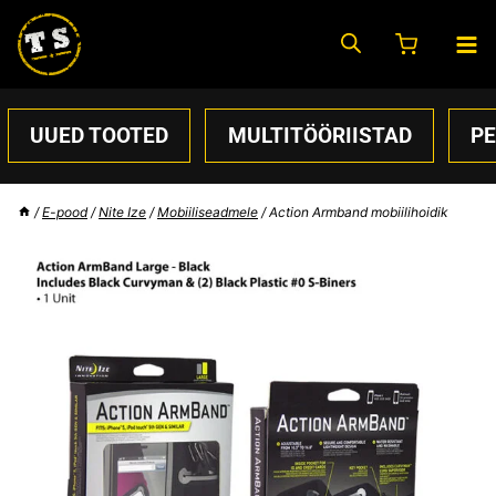
Skip
to
content
UUED TOOTED
MULTITÖÖRIISTAD
P
/
E-pood
/
Nite Ize
/
Mobiiliseadmele
/
Action Armband mobiilihoidik