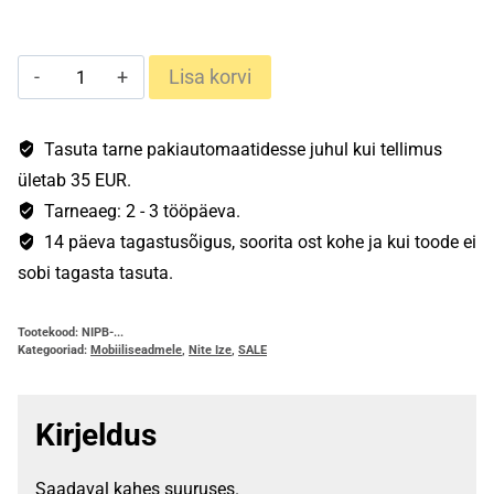
Action
Lisa korvi
Armband
mobiilihoidik
kogus
Tasuta tarne pakiautomaatidesse juhul kui tellimus
ületab 35 EUR.
Tarneaeg: 2 - 3 tööpäeva.
14 päeva tagastusõigus, soorita ost kohe ja kui toode ei
sobi tagasta tasuta.
Tootekood:
NIPB-...
Kategooriad:
Mobiiliseadmele
,
Nite Ize
,
SALE
Kirjeldus
Saadaval kahes suuruses.