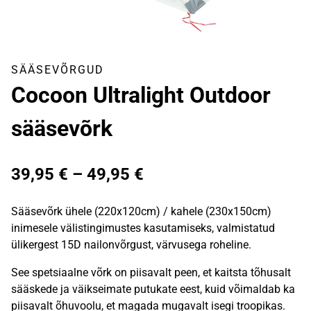
SÄÄSEVÕRGUD
Cocoon Ultralight Outdoor
sääsevõrk
Hinnavahemik:
39,95
€
–
49,95
€
39,95 €
Sääsevõrk ühele (220x120cm) / kahele (230x150cm)
kuni
inimesele välistingimustes kasutamiseks, valmistatud
ülikergest 15D nailonvõrgust, värvusega roheline.
49,95 €
See spetsiaalne võrk on piisavalt peen, et kaitsta tõhusalt
sääskede ja väikseimate putukate eest, kuid võimaldab ka
piisavalt õhuvoolu, et magada mugavalt isegi troopikas.