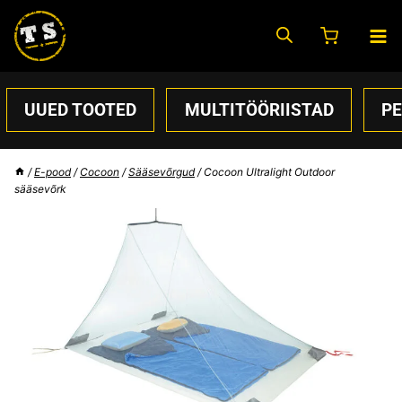
Skip
to
content
UUED TOOTED
MULTITÖÖRIISTAD
P
/
E-pood
/
Cocoon
/
Sääsevõrgud
/
Cocoon Ultralight Outdoor
sääsevõrk