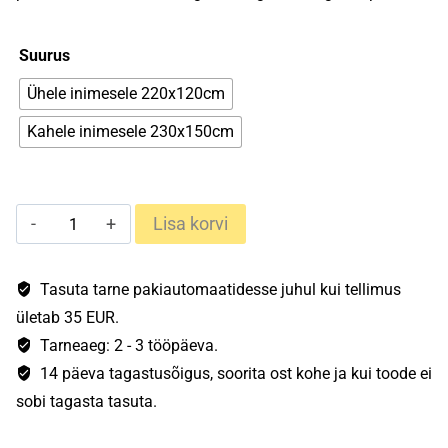
Suurus
Ühele inimesele 220x120cm
Kahele inimesele 230x150cm
Cocoon
Lisa korvi
Ultralight
Outdoor
sääsevõrk
Tasuta tarne pakiautomaatidesse juhul kui tellimus
kogus
ületab 35 EUR.
Tarneaeg: 2 - 3 tööpäeva.
14 päeva tagastusõigus, soorita ost kohe ja kui toode ei
sobi tagasta tasuta.