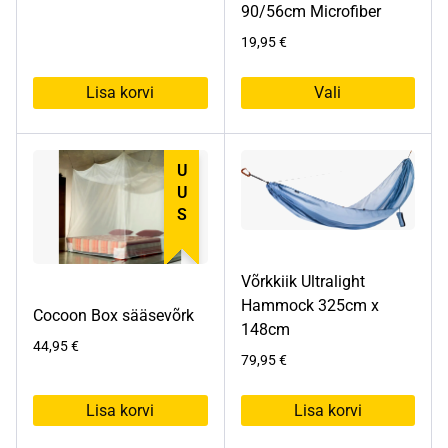
90/56cm Microfiber
19,95
€
Lisa korvi
Vali
Sellel
tootel
on
UUS
mitu
varianti.
Valikuid
saab
Võrkkiik Ultralight
teha
Hammock 325cm x
tootelehel.
Cocoon Box sääsevõrk
148cm
44,95
€
79,95
€
Lisa korvi
Lisa korvi