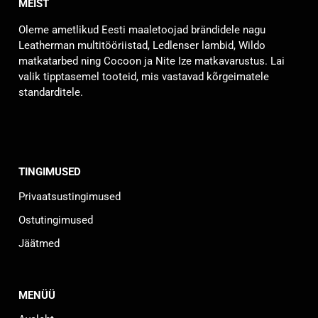
MEIST
Valikuid
saab
Oleme ametlikud Eesti maaletoojad brändidele nagu
teha
Leatherman multitööriistad, Ledlenser lambid, Wildo
tootelehel.
matkatarbed ning Cocoon ja Nite Ize matkavarustus. Lai
valik tipptasemel tooteid, mis vastavad kõrgeimatele
standarditele.
TINGIMUSED
Privaatsustingimused
Ostutingimused
Jäätmed
MENÜÜ