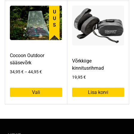
UUS
Cocoon Outdoor
Võrkkiige
sääsevõrk
kinnitusrihmad
Hinnavahemik:
34,95
€
–
44,95
€
19,95
€
34,95 €
kuni
44,95 €
Vali
Lisa korvi
Sellel
tootel
on
mitu
varianti.