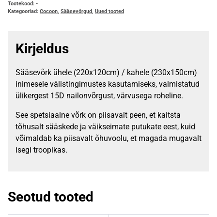
Tootekood:
-
Kategooriad:
Cocoon
,
Sääsevõrgud
,
Uued tooted
Kirjeldus
Sääsevõrk ühele (220x120cm) / kahele (230x150cm)
inimesele välistingimustes kasutamiseks, valmistatud
ülikergest 15D nailonvõrgust, värvusega roheline.
See spetsiaalne võrk on piisavalt peen, et kaitsta
tõhusalt sääskede ja väikseimate putukate eest, kuid
võimaldab ka piisavalt õhuvoolu, et magada mugavalt
isegi troopikas.
Seotud tooted