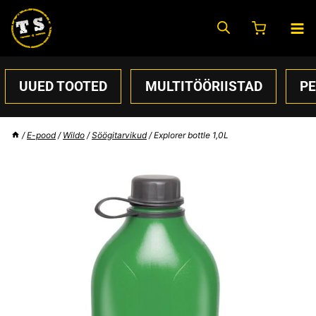
Skip
to
content
UUED TOOTED
MULTITÖÖRIISTAD
P
/
E-pood
/
Wildo
/
Söögitarvikud
/
Explorer bottle 1,0L