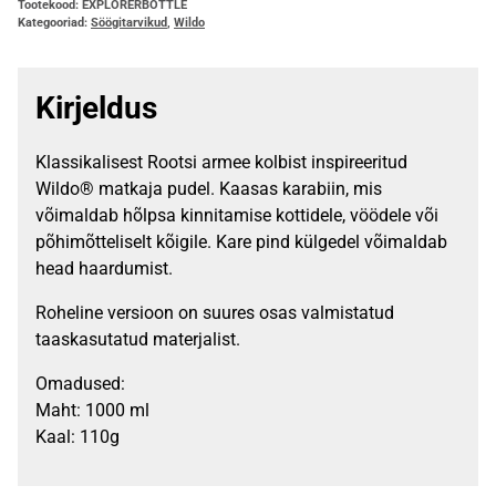
Tootekood:
EXPLORERBOTTLE
Kategooriad:
Söögitarvikud
,
Wildo
Kirjeldus
Klassikalisest Rootsi armee kolbist inspireeritud
Wildo® matkaja pudel. Kaasas karabiin, mis
võimaldab hõlpsa kinnitamise kottidele, vöödele või
põhimõtteliselt kõigile. Kare pind külgedel võimaldab
head haardumist.
Roheline versioon on suures osas valmistatud
taaskasutatud materjalist.
Omadused:
Maht: 1000 ml
Kaal: 110g