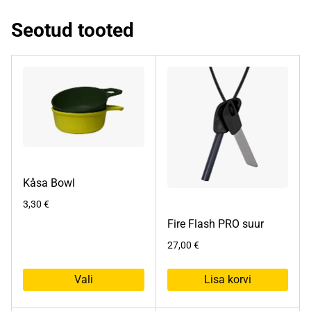
Seotud tooted
Kåsa Bowl
3,30
€
Fire Flash PRO suur
27,00
€
Vali
Lisa korvi
Sellel