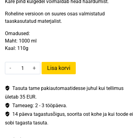
Kare pind külgedel võimaldab head haardumist.
Roheline versioon on suures osas valmistatud
taaskasutatud materjalist.
Omadused:
Maht: 1000 ml
Kaal: 110g
Explorer
Lisa korvi
bottle
1,0L
kogus
Tasuta tarne pakiautomaatidesse juhul kui tellimus
ületab 35 EUR.
Tarneaeg: 2 - 3 tööpäeva.
14 päeva tagastusõigus, soorita ost kohe ja kui toode ei
sobi tagasta tasuta.