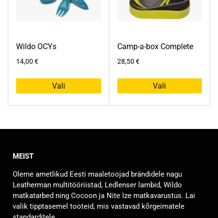
Valikuid
Valikuid
saab
saab
teha
teha
tootelehel.
tootelehel.
Wildo OCYs
Camp-a-box Complete
14,00
€
28,50
€
Vali
Vali
Sellel
Sellel
tootel
tootel
on
on
mitu
mitu
varianti.
varianti.
MEIST
Valikuid
Valikuid
saab
saab
Oleme ametlikud Eesti maaletoojad brändidele nagu
teha
teha
Leatherman multitööriistad, Ledlenser lambid, Wildo
tootelehel.
tootelehel.
matkatarbed ning Cocoon ja Nite Ize matkavarustus. Lai
valik tipptasemel tooteid, mis vastavad kõrgeimatele
standarditele.