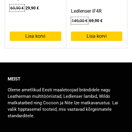
Algne
Praegune
69,90
€
29,90
€
Ledlenser iF4R
hind
hind
oli:
on:
Algne
Praegune
149,00
€
69,90
€
69,90 €.
29,90 €.
hind
hind
oli:
on:
Lisa korvi
Lisa korvi
149,00 €.
69,90 €.
MEIST
Oleme ametlikud Eesti maaletoojad brändidele nagu
Leatherman multitööriistad, Ledlenser lambid, Wildo
matkatarbed ning Cocoon ja Nite Ize matkavarustus. Lai
valik tipptasemel tooteid, mis vastavad kõrgeimatele
standarditele.