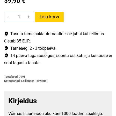
39,90
€
H14R.2
Lisa korvi
Aku
3,7V
/
Tasuta tarne pakiautomaatidesse juhul kui tellimus
4400
ületab 35 EUR.
mAh
Tarneaeg: 2 - 3 tööpäeva.
kogus
14 päeva tagastusõigus, soorita ost kohe ja kui toode ei
sobi tagasta tasuta.
Tootekood:
7795
Kategooriad:
Ledlenser
,
Tarvikud
Kirjeldus
Võimas liitium-ioon aku kuni 1000 laadimistsükliga.