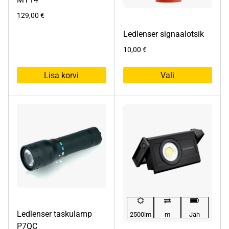
129,00
€
Ledlenser signaalotsik
10,00
€
Lisa korvi
Vali
Sellel
tootel
on
mitu
varianti.
Valikuid
saab
teha
tootelehel.
Ledlenser taskulamp
2500lm
m
Jah
P7QC