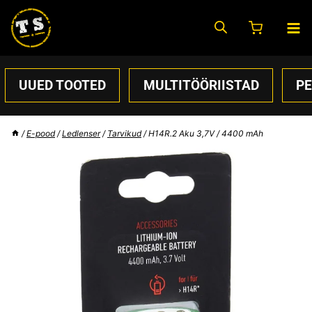
Skip
to
content
UUED TOOTED
MULTITÖÖRIISTAD
P
/
E-pood
/
Ledlenser
/
Tarvikud
/
H14R.2 Aku 3,7V / 4400 mAh