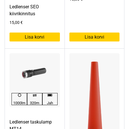
Ledlenser SEO
kiivrikinnitus
15,00
€
Lisa korvi
Lisa korvi
1000lm
320m
Jah
Ledlenser taskulamp
MT14