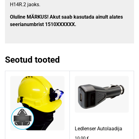
H14R.2 jaoks.
Oluline MÄRKUS! Akut saab kasutada ainult alates
s
eerianumbrist 1510XXXXXX.
Seotud tooted
Ledlenser Autolaadija
10,00
€