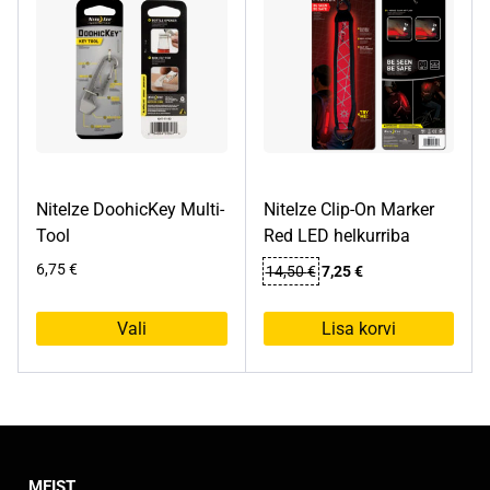
NiteIze DoohicKey Multi-
NiteIze Clip-On Marker
Tool
Red LED helkurriba
Algne
Praegune
6,75
€
14,50
€
7,25
€
hind
hind
oli:
on:
Vali
Lisa korvi
14,50 €.
7,25 €.
Sellel
tootel
on
mitu
varianti.
MEIST
Valikuid