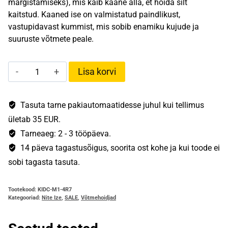
märgistamiseks), mis käib kaane alla, et hoida silt
kaitstud. Kaaned ise on valmistatud paindlikust,
vastupidavast kummist, mis sobib enamiku kujude ja
suuruste võtmete peale.
IdentyKey
Lisa korvi
-
Combo
kogus
Tasuta tarne pakiautomaatidesse juhul kui tellimus
ületab 35 EUR.
Tarneaeg: 2 - 3 tööpäeva.
14 päeva tagastusõigus, soorita ost kohe ja kui toode ei
sobi tagasta tasuta.
Tootekood:
KIDC-M1-4R7
Kategooriad:
Nite Ize
,
SALE
,
Võtmehoidjad