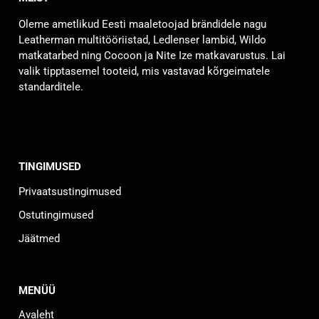
saab
Oleme ametlikud Eesti maaletoojad brändidele nagu
teha
Leatherman multitööriistad, Ledlenser lambid, Wildo
tootelehel.
matkatarbed ning Cocoon ja Nite Ize matkavarustus. Lai
valik tipptasemel tooteid, mis vastavad kõrgeimatele
standarditele.
TINGIMUSED
Privaatsustingimused
Ostutingimused
Jäätmed
MENÜÜ
Avaleht