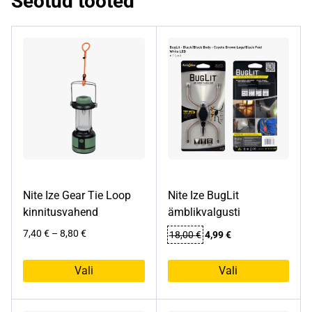
Seotud tooted
Nite Ize Gear Tie Loop
Nite Ize BugLit
kinnitusvahend
ämblikvalgusti
Hinnavahemik:
Algne
Praegune
7,40
€
–
8,80
€
18,00
€
4,99
€
7,40 €
hind
hind
kuni
oli:
on:
Vali
Vali
8,80 €
18,00 €.
4,99 €.
Sellel
Sellel
tootel
tootel