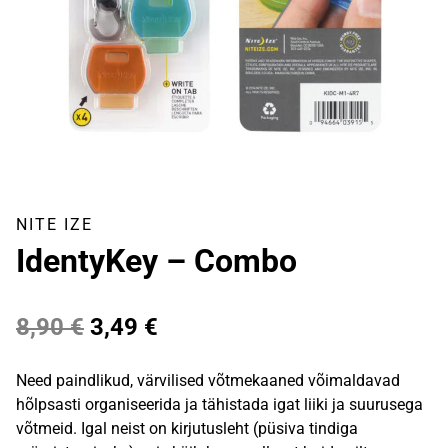
NITE IZE
IdentyKey – Combo
Algne
Praegune
8,90
€
3,49
€
hind
hind
Need paindlikud, värvilised võtmekaaned võimaldavad
oli:
on:
hõlpsasti organiseerida ja tähistada igat liiki ja suurusega
võtmeid. Igal neist on kirjutusleht (püsiva tindiga
8,90 €.
3,49 €.