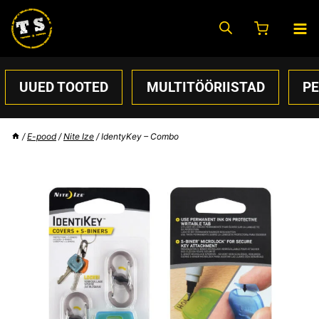
Skip
to
content
UUED TOOTED
MULTITÖÖRIISTAD
P
/
E-pood
/
Nite Ize
/
IdentyKey – Combo