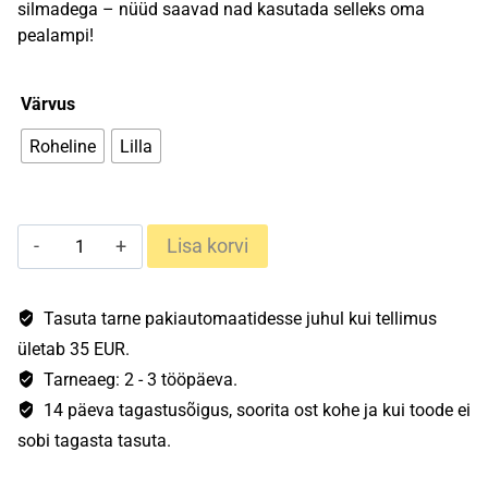
silmadega – nüüd saavad nad kasutada selleks oma
pealampi!
Värvus
Roheline
Lilla
Ledlenser
Lisa korvi
Kidled
2
kogus
Tasuta tarne pakiautomaatidesse juhul kui tellimus
ületab 35 EUR.
Tarneaeg: 2 - 3 tööpäeva.
14 päeva tagastusõigus, soorita ost kohe ja kui toode ei
sobi tagasta tasuta.