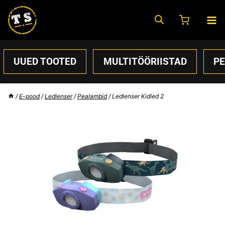
Skip
to
content
UUED TOOTED
MULTITÖÖRIISTAD
P
/
E-pood
/
Ledlenser
/
Pealambid
/
Ledlenser Kidled 2