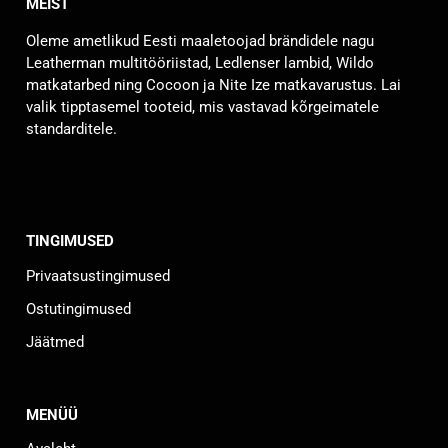
MEIST
Oleme ametlikud Eesti maaletoojad brändidele nagu
Leatherman multitööriistad, Ledlenser lambid, Wildo
matkatarbed ning Cocoon ja Nite Ize matkavarustus. Lai
valik tipptasemel tooteid, mis vastavad kõrgeimatele
standarditele.
TINGIMUSED
Privaatsustingimused
Ostutingimused
Jäätmed
MENÜÜ