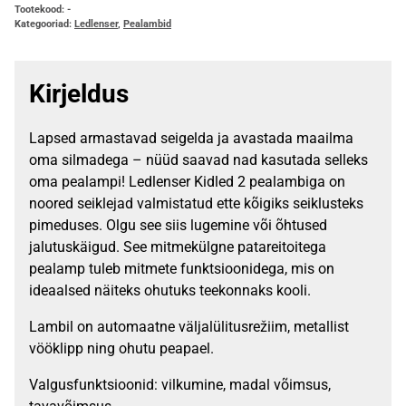
Tootekood:
-
Kategooriad:
Ledlenser
,
Pealambid
Kirjeldus
Lapsed armastavad seigelda ja avastada maailma
oma silmadega – nüüd saavad nad kasutada selleks
oma pealampi! Ledlenser Kidled 2 pealambiga on
noored seiklejad valmistatud ette kõigiks seiklusteks
pimeduses. Olgu see siis lugemine või õhtused
jalutuskäigud. See mitmekülgne patareitoitega
pealamp tuleb mitmete funktsioonidega, mis on
ideaalsed näiteks ohutuks teekonnaks kooli.
Lambil on automaatne väljalülitusrežiim, metallist
vööklipp ning ohutu peapael.
Valgusfunktsioonid: vilkumine, madal võimsus,