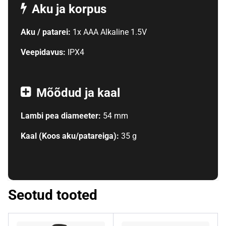
Aku ja korpus
Aku / patarei:
1x AAA Alkaline 1.5V
Veepidavus:
IPX4
Mõõdud ja kaal
Lambi pea diameeter:
54 mm
Kaal (Koos aku/patareiga):
35 g
Seotud tooted