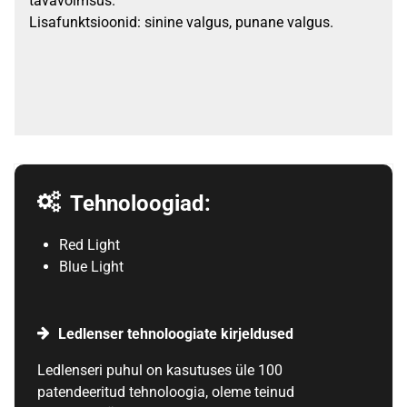
tavavõimsus.
Lisafunktsioonid: sinine valgus, punane valgus.
Tehnoloogiad:
Red Light
Blue Light
Ledlenser tehnoloogiate kirjeldused
Ledlenseri puhul on kasutuses üle 100
patendeeritud tehnoloogia, oleme teinud