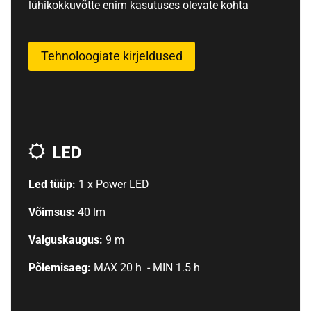
lühikokkuvõtte enim kasutuses olevate kohta
Tehnoloogiate kirjeldused
LED
Led tüüp:
1 x Power LED
Võimsus:
40 lm
Valguskaugus:
9 m
Põlemisaeg:
MAX 20 h - MIN 1.5 h