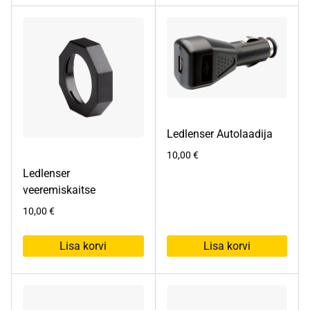
tootel
on
mitu
varianti.
Valikuid
saab
teha
tootelehel.
Ledlenser Autolaadija
10,00
€
Ledlenser
veeremiskaitse
10,00
€
Lisa korvi
Lisa korvi