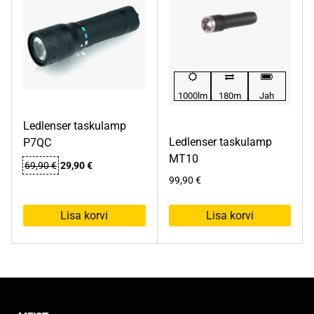
1000lm
180m
Jah
Ledlenser taskulamp
Ledlenser taskulamp
P7QC
MT10
Algne
Praegune
69,90
€
29,90
€
hind
hind
99,90
€
oli:
on:
69,90 €.
29,90 €.
Lisa korvi
Lisa korvi