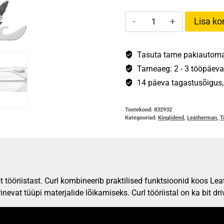
Leatherman
Lisa kor
Curl®
kogus
Tasuta tarne pakiautomaa
Tarneaeg: 2 - 3 tööpäeva
14 päeva tagastusõigus, s
Tootekood:
832932
Kategooriad:
Kingiideed
,
Leatherman
,
T
ööriistast. Curl kombineerib praktilised funktsioonid koos Leath
evat tüüpi materjalide lõikamiseks. Curl tööriistal on ka bit driv