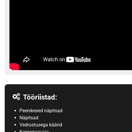
Tööriistad:
Peenikesed näpitsad
Näpitsad
Vedrustusega käärid
Konserviavaja