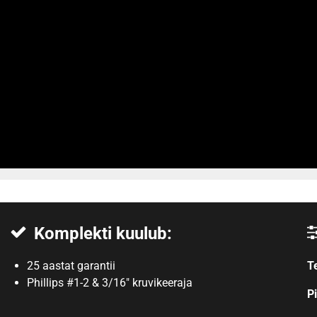
Komplekti kuulub:
25 aastat garantii
T
Phillips #1-2 & 3/16″ kruvikeeraja
P