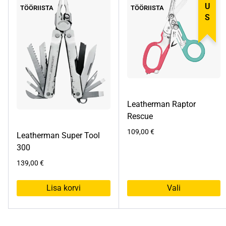
UUS
TÖÖRIISTA
TÖÖRIISTA
Leatherman Raptor
Rescue
109,00
€
Leatherman Super Tool
300
139,00
€
Lisa korvi
Vali
Sellel
tootel
on