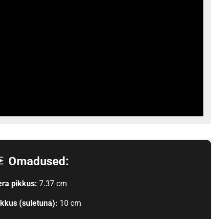
Omadused:
era pikkus:
7.37 cm
ikkus (suletuna):
10 cm