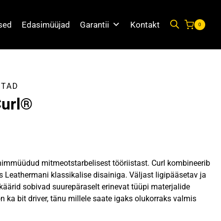
used
Edasimüüjad
Garantii
Kontakt
0
STAD
Curl®
nimmüüdud mitmeotstarbelisest tööriistast. Curl kombineerib
s Leathermani klassikalise disainiga. Väljast ligipääsetav ja
käärid sobivad suurepäraselt erinevat tüüpi materjalide
on ka bit driver, tänu millele saate igaks olukorraks valmis