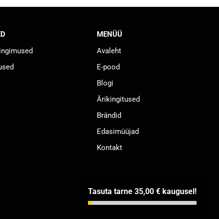
ED
MENÜÜ
tingimused
Avaleht
used
E-pood
Blogi
Ärikingitused
Brändid
Edasimüüjad
Kontakt
Tasuta tarne
35,00
€
kaugusel!