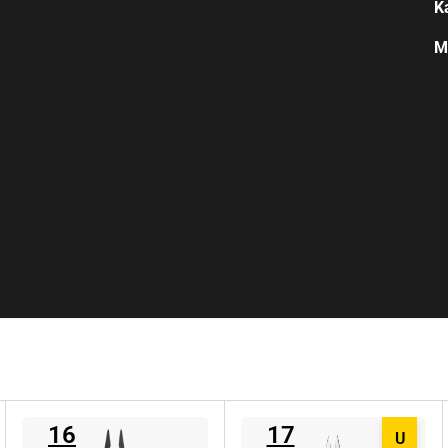
K
M
16
17