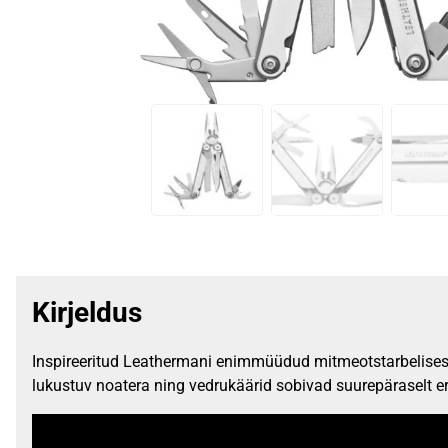
Kirjeldus
Inspireeritud Leathermani enimmüüdud mitmeotstarbelisest t
lukustuv noatera ning vedrukäärid sobivad suurepäraselt erin