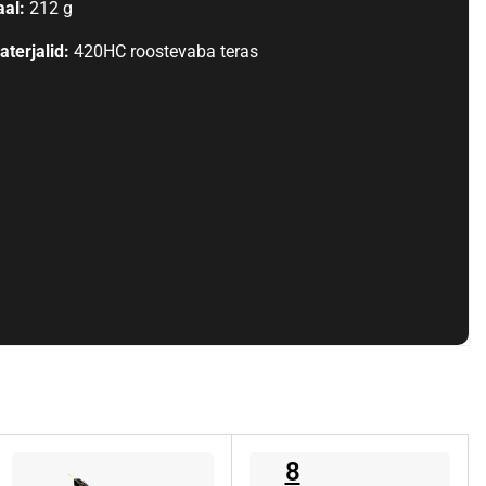
aal:
212 g
aterjalid:
420HC roostevaba teras
8