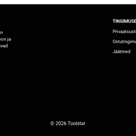
mitu
varianti.
TINGIMUS
Valikuid
saab
Privaatsus
an
teha
oon ja
Ostutingim
tootelehel.
avad
Jäätmed
© 2026 Toolstar