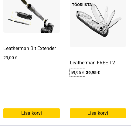
TÖÖRIISTA
Leatherman Bit Extender
29,00
€
Leatherman FREE T2
Algne
Praegune
59,95
€
39,95
€
hind
hind
oli:
on:
59,95 €.
39,95 €.
Lisa korvi
Lisa korvi