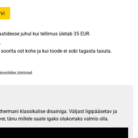
vi
tidesse juhul kui tellimus ületab 35 EUR.
.
oorita ost kohe ja kui toode ei sobi tagasta tasuta.
äismõõdus tööriistad
ermani klassikalise disainiga. Väljast ligipääsetav ja
er, tänu millele saate igaks olukorraks valmis olla.