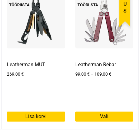
UUS
TÖÖRIISTA
TÖÖRIISTA
Leatherman MUT
Leatherman Rebar
Hinnavahemik:
269,00
€
99,00
€
–
109,00
€
99,00 €
kuni
109,00 €
Lisa korvi
Vali
Sellel
tootel
on