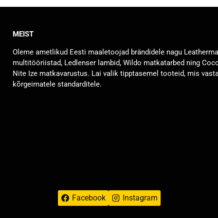
mitu
varianti.
MEIST
Valikuid
saab
Oleme ametlikud Eesti maaletoojad brändidele nagu Leatherm
teha
multitööriistad, Ledlenser lambid, Wildo matkatarbed ning Coc
tootelehel.
Nite Ize matkavarustus. Lai valik tipptasemel tooteid, mis vast
kõrgeimatele standarditele.
Facebook
Instagram