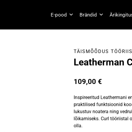
E-pood
Brändid
Ärikingit
TÄISMÕÕDUS TÖÖRII
Leatherman 
109,00
€
Inspireeritud Leathermani e
praktilised funktsioonid koo
lukustuv noatera ning vedru
lõikamiseks. Curl tööriistal 
olla.