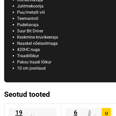
Juhtmekoorija
Puu/metalli viil
Teemantviil
Pudeliavaja
Suur Bit Driver
Keskmine kruvikeeraja
Naaskel nõelasilmaga
420HC nuga
Traadilõikur
Paksu traadi lõikur
10 cm joonlaud
Seotud tooted
19
6