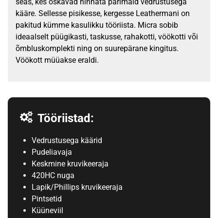
seas, kes oskavad hinnata parimaid vedrustusega
kääre. Sellesse pisikesse, kergesse Leathermani on
pakitud kümme kasulikku tööriista. Micra sobib
ideaalselt püügikasti, taskusse, rahakotti, vöökotti või
õmbluskomplekti ning on suurepärane kingitus.
Vöökott müüakse eraldi.
Tööriistad:
Vedrustusega käärid
Pudeliavaja
Keskmine kruvikeeraja
420HC nuga
Lapik/Phillips kruvikeeraja
Pintsetid
Küüneviil