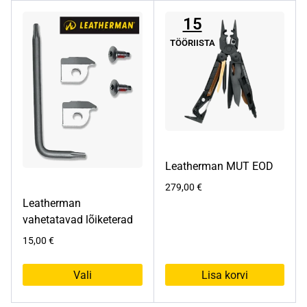
15
TÖÖRIISTA
Leatherman MUT EOD
279,00
€
Leatherman
vahetatavad lõiketerad
15,00
€
Vali
Lisa korvi
Sellel