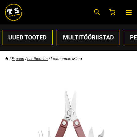
Skip
to
content
UUED TOOTED
MULTITÖÖRIISTAD
P
/
E-pood
/
Leatherman
/
Leatherman Micra