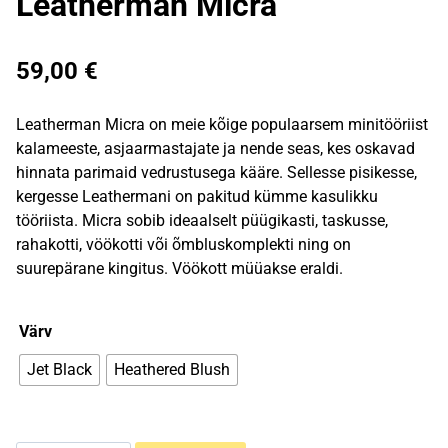
Leatherman Micra
59,00
€
Leatherman Micra on meie kõige populaarsem minitööriist
kalameeste, asjaarmastajate ja nende seas, kes oskavad
hinnata parimaid vedrustusega kääre. Sellesse pisikesse,
kergesse Leathermani on pakitud kümme kasulikku
tööriista. Micra sobib ideaalselt püügikasti, taskusse,
rahakotti, vöökotti või õmbluskomplekti ning on
suurepärane kingitus. Vöökott müüakse eraldi.
Värv
Jet Black
Heathered Blush