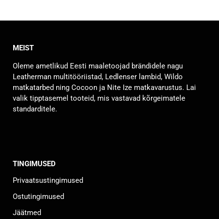
tootel
on
mitu
varianti.
MEIST
Valikuid
saab
Oleme ametlikud Eesti maaletoojad brändidele nagu
teha
Leatherman multitööriistad, Ledlenser lambid, Wildo
tootelehel.
matkatarbed ning Cocoon ja Nite Ize matkavarustus. Lai
valik tipptasemel tooteid, mis vastavad kõrgeimatele
standarditele.
TINGIMUSED
Privaatsustingimused
Ostutingimused
Jäätmed