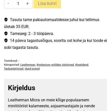
Leatherman
Lisa korvi
Micra
kogus
Tasuta tarne pakiautomaatidesse juhul kui tellimus
ületab 35 EUR.
Tarneaeg: 2 - 3 tööpäeva.
14 päeva tagastusõigus, soorita ost kohe ja kui toode ei
sobi tagasta tasuta.
Tootekood:
-
Kategooriad:
Leatherman
,
Keskmises mõõdus tööriistad
,
Kingiideed
,
Taskutööriistad
,
Uued tooted
Kirjeldus
Leatherman Micra on meie kõige populaarsem
minitööriist kalameeste, asjaarmastajate ja nende