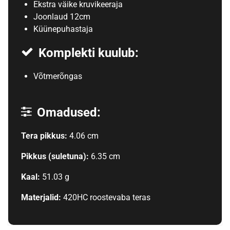
Ekstra väike kruvikeeraja
Joonlaud 12cm
Küünepuhastaja
Komplekti kuulub:
Võtmerõngas
Omadused:
Tera pikkus:
4.06 cm
Pikkus (suletuna):
6.35 cm
Kaal:
51.03 g
Materjalid:
420HC roostevaba teras