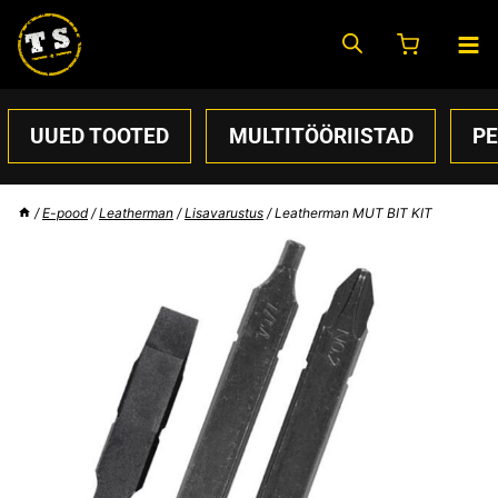
Skip
to
content
UUED TOOTED
MULTITÖÖRIISTAD
P
/
E-pood
/
Leatherman
/
Lisavarustus
/
Leatherman MUT BIT KIT