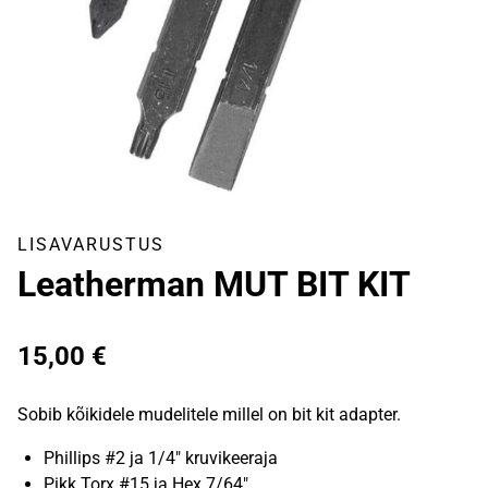
LISAVARUSTUS
Leatherman MUT BIT KIT
15,00
€
Sobib kõikidele mudelitele millel on bit kit adapter.
Phillips #2 ja 1/4″ kruvikeeraja
Pikk Torx #15 ja Hex 7/64″