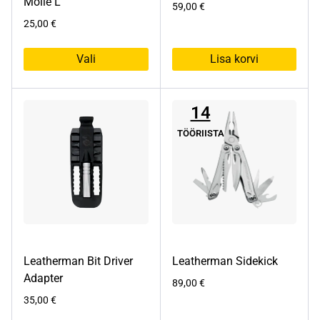
Molle L
59,00
€
25,00
€
Vali
Lisa korvi
Sellel
tootel
14
on
mitu
TÖÖRIISTA
varianti.
Valikuid
saab
teha
tootelehel.
Leatherman Bit Driver
Leatherman Sidekick
Adapter
89,00
€
35,00
€