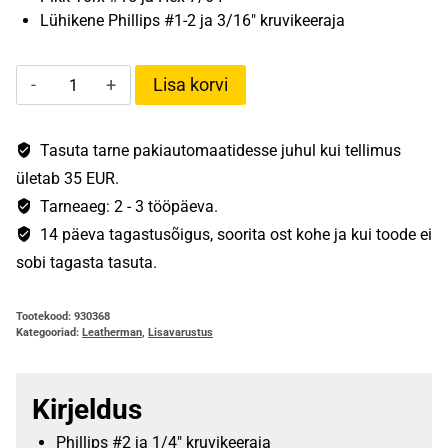
Lühikene Phillips #1-2 ja 3/16″ kruvikeeraja
Leatherman
Lisa korvi
MUT
BIT
KIT
Tasuta tarne pakiautomaatidesse juhul kui tellimus
kogus
ületab 35 EUR.
Tarneaeg: 2 - 3 tööpäeva.
14 päeva tagastusõigus, soorita ost kohe ja kui toode ei
sobi tagasta tasuta.
Tootekood:
930368
Kategooriad:
Leatherman
,
Lisavarustus
Kirjeldus
Phillips #2 ja 1/4″ kruvikeeraja