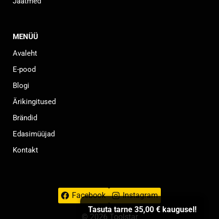
Jäätmed
MENÜÜ
Avaleht
E-pood
Blogi
Ärikingitused
Brändid
Edasimüüjad
Kontakt
Facebook
Instagram
Tasuta tarne
35,00
€
kaugusel!
© 2026 Toolstar