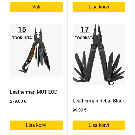
Vali
Lisa korvi
Sellel
tootel
15
17
on
mitu
TÖÖRIISTA
TÖÖRIISTA
varianti.
Valikuid
saab
teha
tootelehel.
Leatherman MUT EOD
Leatherman Rebar Black
279,00
€
99,00
€
Lisa korvi
Lisa korvi