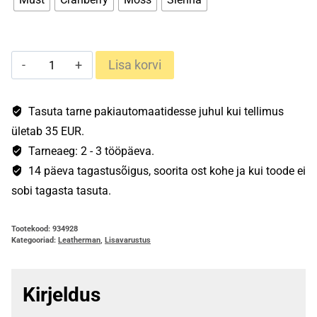
Leatherman
Lisa korvi
nailonist
vöökott
M
Tasuta tarne pakiautomaatidesse juhul kui tellimus
kogus
ületab 35 EUR.
Tarneaeg: 2 - 3 tööpäeva.
14 päeva tagastusõigus, soorita ost kohe ja kui toode ei
sobi tagasta tasuta.
Tootekood:
934928
Kategooriad:
Leatherman
,
Lisavarustus
Kirjeldus