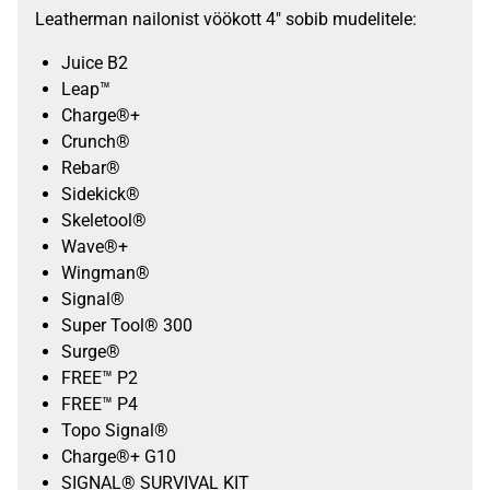
Leatherman nailonist vöökott 4″ sobib mudelitele:
Juice B2
Leap™
Charge®+
Crunch®
Rebar®
Sidekick®
Skeletool®
Wave®+
Wingman®
Signal®
Super Tool® 300
Surge®
FREE™ P2
FREE™ P4
Topo Signal®
Charge®+ G10
SIGNAL® SURVIVAL KIT