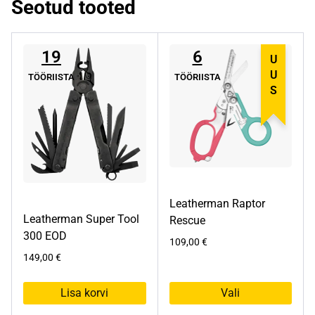
Seotud tooted
19
6
UUS
TÖÖRIISTA
TÖÖRIISTA
Leatherman Raptor
Leatherman Super Tool
Rescue
300 EOD
109,00
€
149,00
€
Lisa korvi
Vali
Sellel