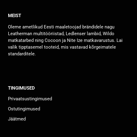
mitu
varianti.
MEIST
Valikuid
saab
Oleme ametlikud Eesti maaletoojad brändidele nagu
teha
Leatherman multitööriistad, Ledlenser lambid, Wildo
tootelehel.
matkatarbed ning Cocoon ja Nite Ize matkavarustus. Lai
valik tipptasemel tooteid, mis vastavad kõrgeimatele
standarditele.
TINGIMUSED
Privaatsustingimused
Ostutingimused
Jäätmed