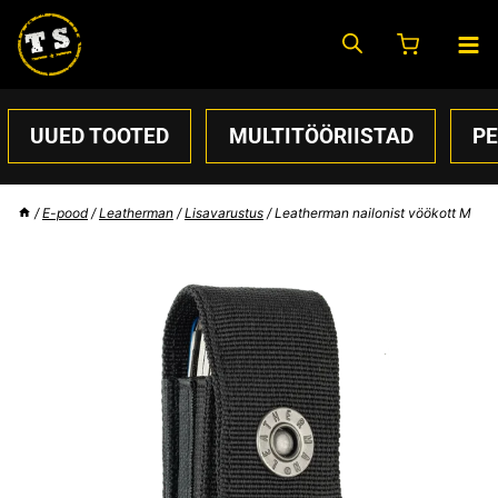
Skip
to
content
UUED TOOTED
MULTITÖÖRIISTAD
P
/
E-pood
/
Leatherman
/
Lisavarustus
/
Leatherman nailonist vöökott M