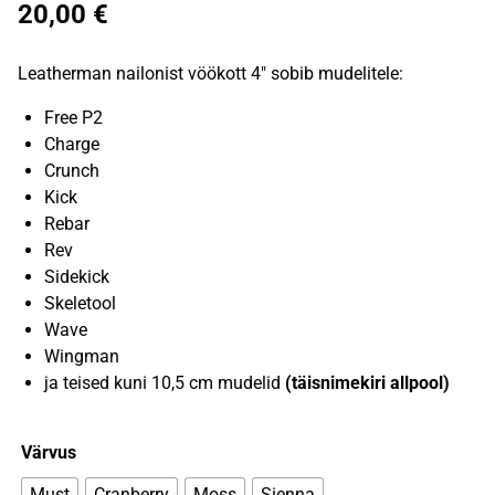
20,00
€
Leatherman nailonist vöökott 4″ sobib mudelitele:
Free P2
Charge
Crunch
Kick
Rebar
Rev
Sidekick
Skeletool
Wave
Wingman
ja teised kuni 10,5 cm mudelid
(täisnimekiri allpool)
Värvus
Must
Cranberry
Moss
Sienna