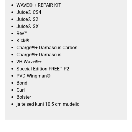
WAVE® + REPAIR KIT
Juice® CS4
Juice® S2
Juice® SX
Rev™
Kick®
Charge®+ Damascus Carbon
Charge®+ Damascus
2H Wave®+
Special Edition FREE™ P2
PVD Wingman®
Bond
Curl
Bolster
ja teised kuni 10,5 cm mudelid