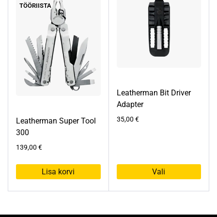
mitu
TÖÖRIISTA
varianti.
Valikuid
saab
teha
tootelehel.
Leatherman Bit Driver
Adapter
35,00
€
Leatherman Super Tool
300
139,00
€
Lisa korvi
Vali
Sellel
tootel
on