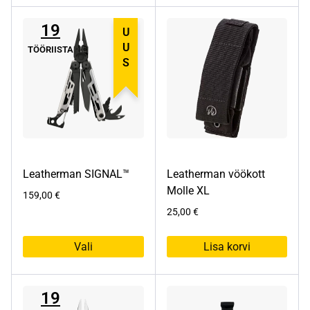
tootel
19
on
UUS
mitu
TÖÖRIISTA
varianti.
Valikuid
saab
teha
tootelehel.
Leatherman SIGNAL™
Leatherman vöökott
Molle XL
159,00
€
25,00
€
Vali
Lisa korvi
Sellel
tootel
19
on