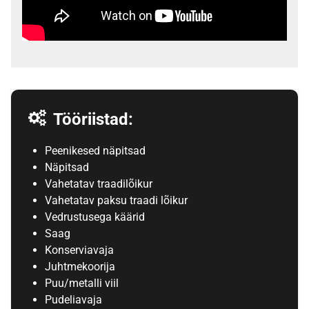
Tööriistad:
Peenikesed näpitsad
Näpitsad
Vahetatav traadilõikur
Vahetatav paksu traadi lõikur
Vedrustusega käärid
Saag
Konserviavaja
Juhtmekoorija
Puu/metalli viil
Pudeliavaja