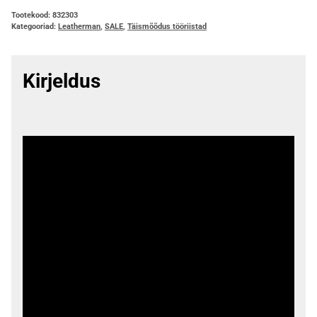
Tootekood:
832303
Kategooriad:
Leatherman
,
SALE
,
Täismõõdus tööriistad
Kirjeldus