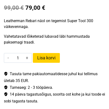
Algne
Praegune
99,00
€
79,00
€
hind
hind
Leatherman Rebari näol on tegemist Super Tool 300
oli:
on:
väikevennaga.
99,00 €.
79,00 €.
Vahetatavad lõiketerad lubavad läbi hammustada
paksemagi traadi.
Leatherman
Lisa korvi
Rebar
(ilma
noata)
Tasuta tarne pakiautomaatidesse juhul kui tellimus
kogus
ületab 35 EUR.
Tarneaeg: 2 - 3 tööpäeva.
14 päeva tagastusõigus, soorita ost kohe ja kui toode ei
sobi tagasta tasuta.