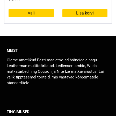
Vali
Lisa korvi
Sellel
tootel
on
mitu
varianti.
MEIST
Valikuid
saab
Oleme ametlikud Eesti maaletoojad brändidele nagu
teha
Leatherman multitööriistad, Ledlenser lambid, Wildo
tootelehel.
matkatarbed ning Cocoon ja Nite Ize matkavarustus. Lai
valik tipptasemel tooteid, mis vastavad kõrgeimatele
standarditele.
TINGIMUSED