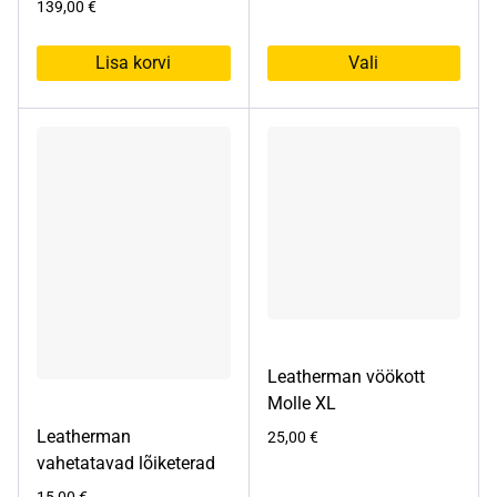
139,00
€
Lisa korvi
Vali
Sellel
tootel
on
mitu
varianti.
Valikuid
saab
teha
tootelehel.
Leatherman vöökott
Molle XL
Leatherman
25,00
€
vahetatavad lõiketerad
15,00
€