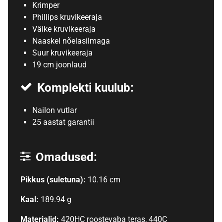
Krimper
Phillips kruvikeeraja
Väike kruvikeeraja
Naaskel nõelasilmaga
Suur kruvikeeraja
19 cm joonlaud
Komplekti kuulub:
Nailon vutlar
25 aastat garantii
Omadused:
Pikkus (suletuna):
10.16 cm
Kaal:
189.94 g
Materjalid:
420HC roostevaba teras, 440C