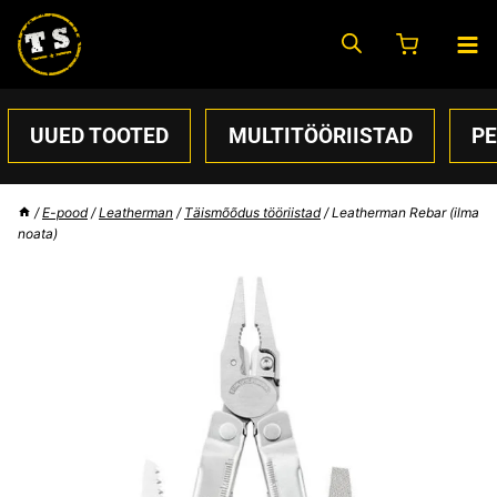
Skip
to
content
UUED TOOTED
MULTITÖÖRIISTAD
P
/
E-pood
/
Leatherman
/
Täismõõdus tööriistad
/
Leatherman Rebar (ilma
noata)