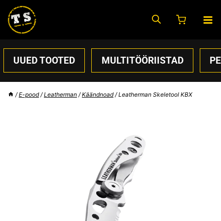
Skip
to
content
UUED TOOTED
MULTITÖÖRIISTAD
P
/
E-pood
/
Leatherman
/
Käändnoad
/
Leatherman Skeletool KBX