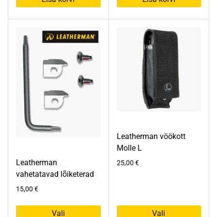
Leatherman vöökott
Molle L
Leatherman
25,00
€
vahetatavad lõiketerad
15,00
€
Vali
Vali