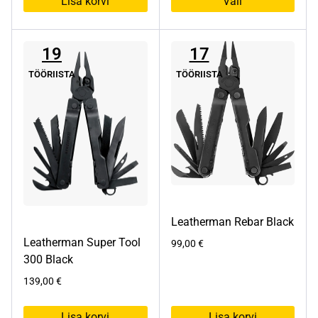
Lisa korvi
Vali
Sellel
tootel
19
17
on
mitu
TÖÖRIISTA
TÖÖRIISTA
varianti.
Valikuid
saab
teha
tootelehel.
Leatherman Rebar Black
Leatherman Super Tool
99,00
€
300 Black
139,00
€
Lisa korvi
Lisa korvi