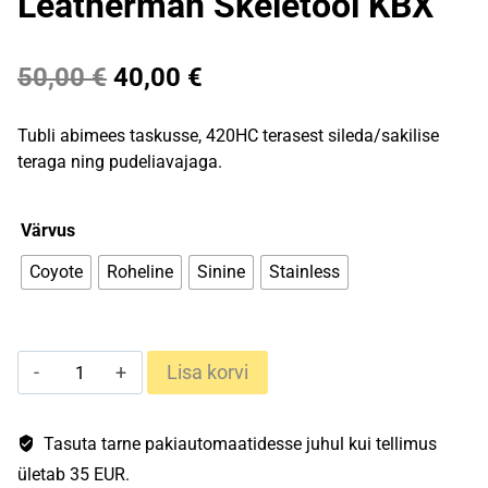
Leatherman Skeletool KBX
Algne
Praegune
50,00
€
40,00
€
hind
hind
Tubli abimees taskusse, 420HC terasest sileda/sakilise
oli:
on:
teraga ning pudeliavajaga.
50,00 €.
40,00 €.
Värvus
Coyote
Roheline
Sinine
Stainless
Leatherman
Lisa korvi
Skeletool
KBX
kogus
Tasuta tarne pakiautomaatidesse juhul kui tellimus
ületab 35 EUR.