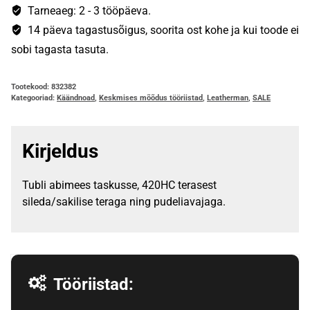
Tarneaeg: 2 - 3 tööpäeva.
14 päeva tagastusõigus, soorita ost kohe ja kui toode ei
sobi tagasta tasuta.
Tootekood:
832382
Kategooriad:
Käändnoad
,
Keskmises mõõdus tööriistad
,
Leatherman
,
SALE
Kirjeldus
Tubli abimees taskusse, 420HC terasest
sileda/sakilise teraga ning pudeliavajaga.
Tööriistad: