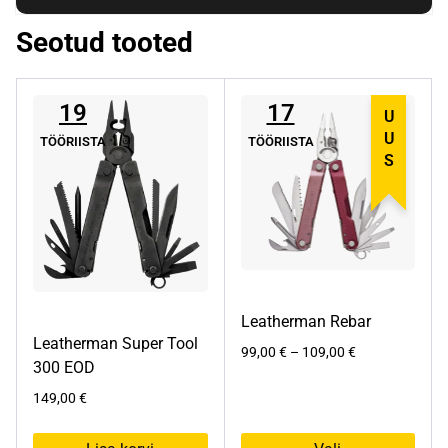
Seotud tooted
19
17
UUS
TÖÖRIISTA
TÖÖRIISTA
Leatherman Rebar
Leatherman Super Tool
Hinnavahemik:
99,00
€
–
109,00
€
300 EOD
99,00 €
kuni
149,00
€
109,00 €