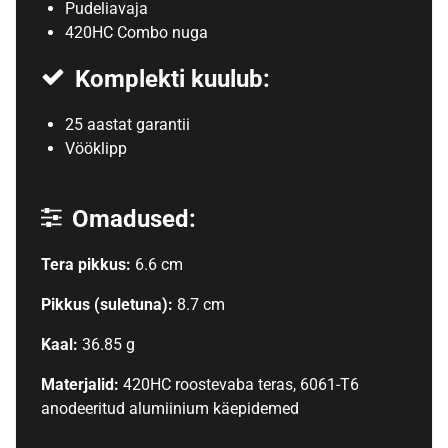
Pudeliavaja
420HC Combo nuga
Komplekti kuulub:
25 aastat garantii
Vööklipp
Omadused:
Tera pikkus:
6.6 cm
Pikkus (suletuna):
8.7 cm
Kaal:
36.85 g
Materjalid:
420HC roostevaba teras, 6061-T6
anodeeritud alumiinium käepidemed