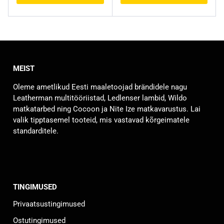
Sellel
Sellel
tootel
tootel
on
on
mitu
mitu
varianti.
varianti.
MEIST
Valikuid
Valikuid
saab
saab
Oleme ametlikud Eesti maaletoojad brändidele nagu
teha
teha
Leatherman multitööriistad, Ledlenser lambid, Wildo
tootelehel.
tootelehel.
matkatarbed ning Cocoon ja Nite Ize matkavarustus. Lai
valik tipptasemel tooteid, mis vastavad kõrgeimatele
standarditele.
TINGIMUSED
Privaatsustingimused
Ostutingimused