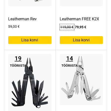
Leatherman Rev
Leatherman FREE K2X
Algne
Praegune
59,00
€
119,00
€
79,95
€
hind
hind
oli:
on:
Lisa korvi
Lisa korvi
119,00 €.
79,95 €.
19
14
TÖÖRIISTA
TÖÖRIISTA