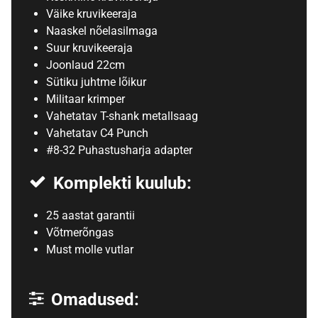
Väike kruvikeeraja
Naaskel nõelasilmaga
Suur kruvikeeraja
Joonlaud 22cm
Sütiku juhtme lõikur
Militaar krimper
Vahetatav T-shank metallsaag
Vahetatav C4 Punch
#8-32 Puhastusharja adapter
Komplekti kuulub:
25 aastat garantii
Võtmerõngas
Must molle vutlar
Omadused: