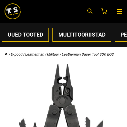
Skip
to
content
UUED TOOTED
MULTITÖÖRIISTAD
P
/
E-pood
/
Leatherman
/
Militaar
/
Leatherman Super Tool 300 EOD