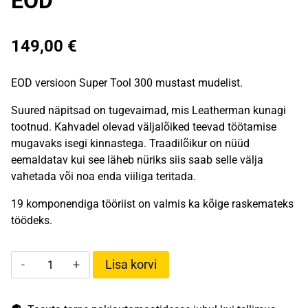
EOD
149,00
€
EOD versioon Super Tool 300 mustast mudelist.
Suured näpitsad on tugevaimad, mis Leatherman kunagi
tootnud. Kahvadel olevad väljalõiked teevad töötamise
mugavaks isegi kinnastega. Traadilõikur on nüüd
eemaldatav kui see läheb nüriks siis saab selle välja
vahetada või noa enda viiliga teritada.
19 komponendiga tööriist on valmis ka kõige raskemateks
töödeks.
Leatherman
Lisa korvi
Super
Tool