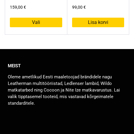
159,00
€
99,00
€
Vali
Lisa korvi
Sellel
tootel
on
mitu
varianti.
MEIST
Valikuid
saab
Oleme ametlikud Eesti maaletoojad brändidele nagu
teha
Leatherman multitööriistad, Ledlenser lambid, Wildo
tootelehel.
matkatarbed ning Cocoon ja Nite Ize matkavarustus. Lai
valik tipptasemel tooteid, mis vastavad kõrgeimatele
standarditele.