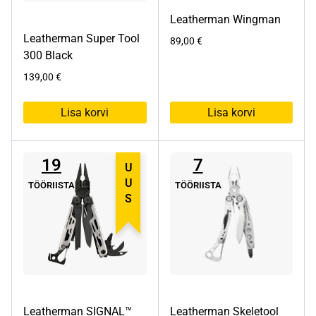
Leatherman Wingman
Leatherman Super Tool
89,00
€
300 Black
139,00
€
Lisa korvi
Lisa korvi
19
7
UUS
TÖÖRIISTA
TÖÖRIISTA
Leatherman SIGNAL™
Leatherman Skeletool