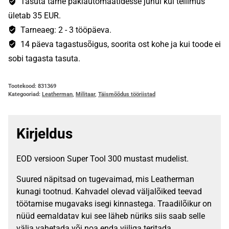
300
Tasuta tarne pakiautomaatidesse juhul kui tellimus
EOD
ületab 35 EUR.
kogus
Tarneaeg: 2 - 3 tööpäeva.
14 päeva tagastusõigus, soorita ost kohe ja kui toode ei
sobi tagasta tasuta.
Tootekood:
831369
Kategooriad:
Leatherman
,
Militaar
,
Täismõõdus tööriistad
Kirjeldus
EOD versioon Super Tool 300 mustast mudelist.
Suured näpitsad on tugevaimad, mis Leatherman
kunagi tootnud. Kahvadel olevad väljalõiked teevad
töötamise mugavaks isegi kinnastega. Traadilõikur on
nüüd eemaldatav kui see läheb nüriks siis saab selle
välja vahetada või noa enda viiliga teritada.