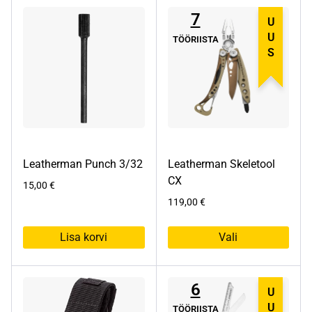
7
UUS
TÖÖRIISTA
Leatherman Punch 3/32
Leatherman Skeletool
CX
15,00
€
119,00
€
Lisa korvi
Vali
Sellel
tootel
6
on
UUS
mitu
TÖÖRIISTA