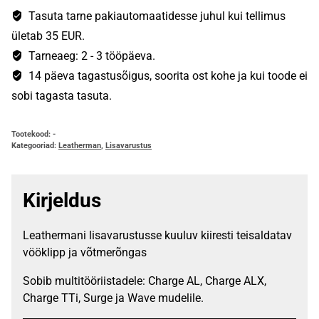
ja
Tasuta tarne pakiautomaatidesse juhul kui tellimus
võtmerõngas
ületab 35 EUR.
kogus
Tarneaeg: 2 - 3 tööpäeva.
14 päeva tagastusõigus, soorita ost kohe ja kui toode ei
sobi tagasta tasuta.
Tootekood:
-
Kategooriad:
Leatherman
,
Lisavarustus
Kirjeldus
Leathermani lisavarustusse kuuluv kiiresti teisaldatav
vööklipp ja võtmerõngas
Sobib multitööriistadele: Charge AL, Charge ALX,
Charge TTi, Surge ja Wave mudelile.