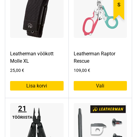
varianti.
Valikuid
saab
teha
tootelehel.
Leatherman vöökott
Leatherman Raptor
Molle XL
Rescue
25,00
€
109,00
€
Lisa korvi
Vali
Sellel
tootel
21
on
mitu
TÖÖRIISTA
varianti.
Valikuid