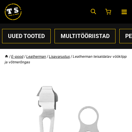
Skip
to
content
UUED TOOTED
MULTITÖÖRIISTAD
P
/
E-pood
/
Leatherman
/
Lisavarustus
/
Leatherman teisaldatav vööklipp
ja võtmerõngas