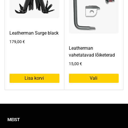
saab
teha
tootelehel.
Leatherman Surge black
179,00
€
Leatherman
vahetatavad lõiketerad
15,00
€
Lisa korvi
Vali
Sellel
tootel
on
mitu
varianti.
MEIST
Valikuid
saab