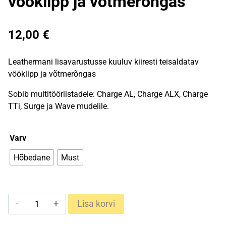
vööklipp ja võtmerõngas
12,00
€
Leathermani lisavarustusse kuuluv kiiresti teisaldatav
vööklipp ja võtmerõngas
Sobib multitööriistadele: Charge AL, Charge ALX, Charge
TTi, Surge ja Wave mudelile.
Varv
Hõbedane
Must
Leatherman
Lisa korvi
teisaldatav
vööklipp