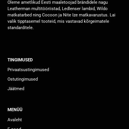
Oleme ametlikud Eesti maaletoojad brändidele nagu
teha
Leatherman multitööriistad, Ledlenser lambid, Wildo
tootelehel.
matkatarbed ning Cocoon ja Nite Ize matkavarustus. Lai
valik tipptasemel tooteid, mis vastavad kõrgeimatele
standarditele.
TINGIMUSED
Privaatsustingimused
Ostutingimused
Jäätmed
MENÜÜ
Avaleht