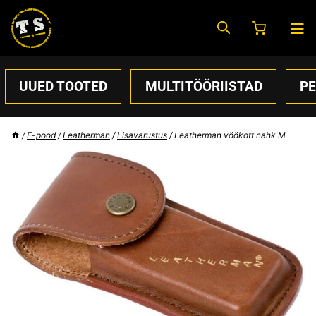
Skip
to
content
UUED TOOTED
MULTITÖÖRIISTAD
P
/
E-pood
/
Leatherman
/
Lisavarustus
/
Leatherman vöökott nahk M