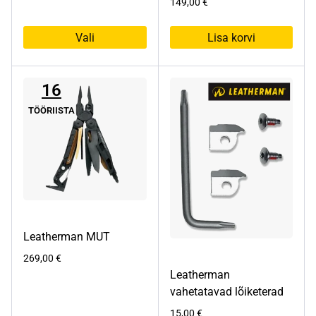
149,00
€
Vali
Lisa korvi
Sellel
tootel
16
on
mitu
TÖÖRIISTA
varianti.
Valikuid
saab
teha
tootelehel.
Leatherman MUT
269,00
€
Leatherman
vahetatavad lõiketerad
15,00
€