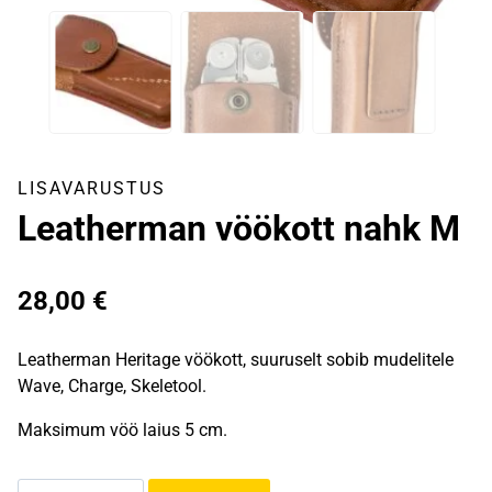
LISAVARUSTUS
Leatherman vöökott nahk M
28,00
€
Leatherman Heritage vöökott, suuruselt sobib mudelitele
Wave, Charge, Skeletool.
Maksimum vöö laius 5 cm.
Leatherman