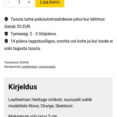
Lisa korvi
vöökott
nahk
M
Tasuta tarne pakiautomaatidesse juhul kui tellimus
kogus
ületab 35 EUR.
Tarneaeg: 2 - 3 tööpäeva.
14 päeva tagastusõigus, soorita ost kohe ja kui toode ei
sobi tagasta tasuta.
Tootekood:
832594
Kategooriad:
Leatherman
,
Lisavarustus
Kirjeldus
Leatherman Heritage vöökott, suuruselt sobib
mudelitele Wave, Charge, Skeletool.
Maksimum vöö laius 5 cm.