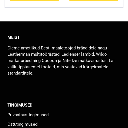
MEIST
Oleme ametlikud Eesti maaletoojad brändidele nagu
Leatherman multitööriistad, Ledlenser lambid, Wildo
matkatarbed ning Cocoon ja Nite Ize matkavarustus. Lai
valik tipptasemel tooteid, mis vastavad kõrgeimatele
standarditele.
TINGIMUSED
Privaatsustingimused
Ostutingimused