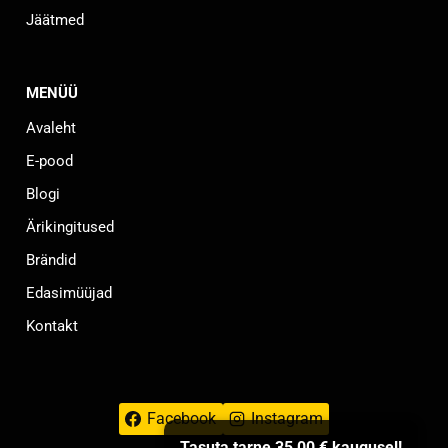
Jäätmed
MENÜÜ
Avaleht
E-pood
Blogi
Ärikingitused
Brändid
Edasimüüjad
Kontakt
Facebook
Instagram
Tasuta tarne
35,00
€
kaugusel!