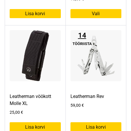
Lisa korvi
Vali
Sellel
tootel
14
on
mitu
TÖÖRIISTA
varianti.
Valikuid
saab
teha
tootelehel.
Leatherman vöökott
Leatherman Rev
Molle XL
59,00
€
25,00
€
Lisa korvi
Lisa korvi