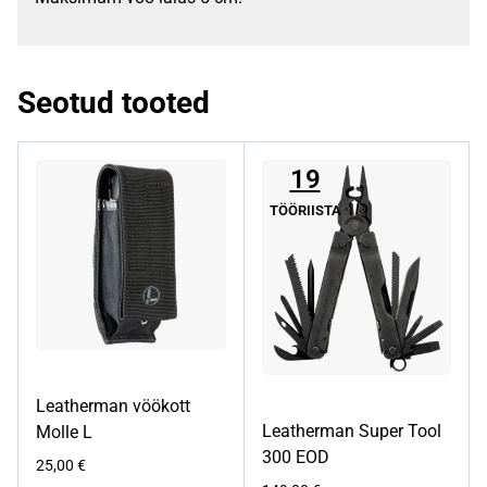
Seotud tooted
19
TÖÖRIISTA
Leatherman vöökott
Leatherman Super Tool
Molle L
300 EOD
25,00
€