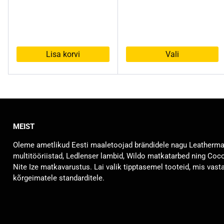
Lisa korvi
Vali
Sellel
tootel
on
mitu
varianti.
MEIST
Valikuid
saab
Oleme ametlikud Eesti maaletoojad brändidele nagu Leatherm
teha
multitööriistad, Ledlenser lambid, Wildo matkatarbed ning Coc
tootelehel.
Nite Ize matkavarustus. Lai valik tipptasemel tooteid, mis vast
kõrgeimatele standarditele.