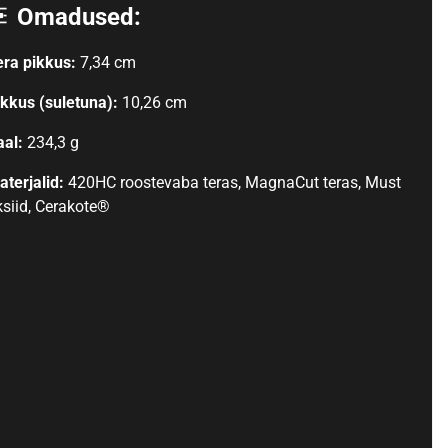
Omadused:
era pikkus:
7,34 cm
ikkus (suletuna):
10,26 cm
aal:
234,3 g
aterjalid:
420HC roostevaba teras, MagnaCut teras, Must
ksiid, Cerakote®