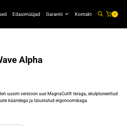
used
Edasimüüjad
Garantii
Kontakt
0
Wave Alpha
leri uusim versioon uue MagnaCut® teraga, skulptureeritud
te kääridega ja täiustatud ergonoomikaga.