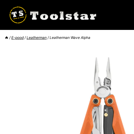
Skip
to
content
/
E-pood
/
Leatherman
/
Leatherman Wave Alpha