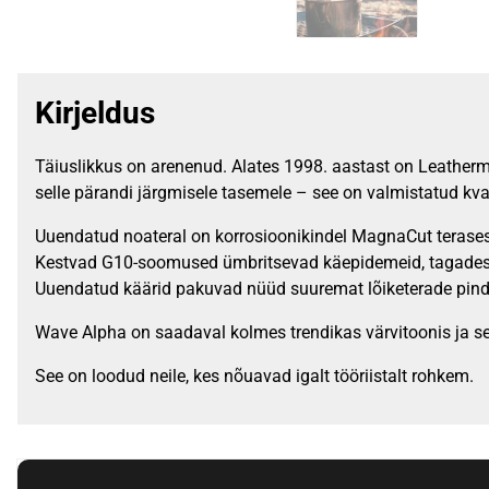
Kirjeldus
Täiuslikkus on arenenud. Alates 1998. aastast on Leather
selle pärandi järgmisele tasemele – see on valmistatud kva
Uuendatud noateral on korrosioonikindel MagnaCut terases
Kestvad G10-soomused ümbritsevad käepidemeid, tagades
Uuendatud käärid pakuvad nüüd suuremat lõiketerade pind
Wave Alpha on saadaval kolmes trendikas värvitoonis ja se
See on loodud neile, kes nõuavad igalt tööriistalt rohkem.