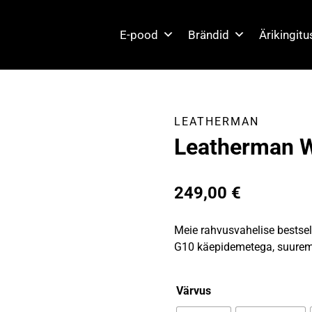
E-pood
Brändid
Ärikingit
LEATHERMAN
Leatherman 
249,00
€
Meie rahvusvahelise bestsel
G10 käepidemetega, suurema
Värvus