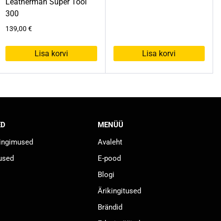
Leatherman Super Tool
300
139,00
€
Lisa korvi
Lisa korvi
ED
MENÜÜ
tingimused
Avaleht
used
E-pood
Blogi
Ärikingitused
Brändid