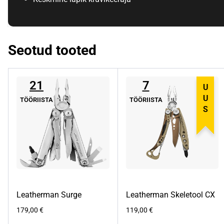
Seotud tooted
21
7
UUS
TÖÖRIISTA
TÖÖRIISTA
Leatherman Surge
Leatherman Skeletool CX
179,00
€
119,00
€