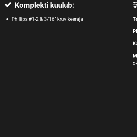
Komplekti kuulub:
Phillips #1-2 & 3/16″ kruvikeeraja
T
P
K
M
o