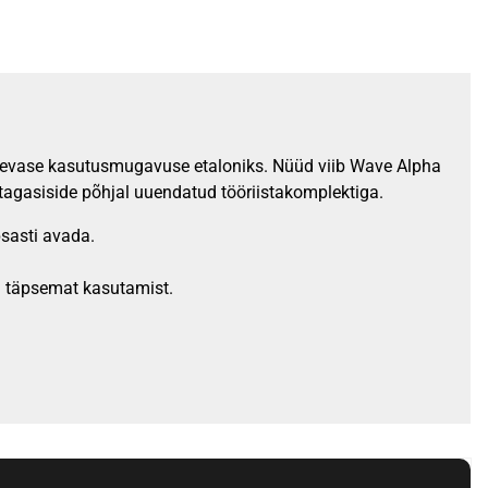
päevase kasutusmugavuse etaloniks. Nüüd viib Wave Alpha
 tagasiside põhjal uuendatud tööriistakomplektiga.
sasti avada.
a täpsemat kasutamist.