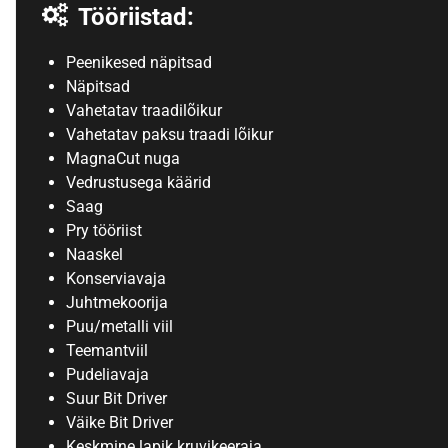
Tööriistad:
Peenikesed näpitsad
Näpitsad
Vahetatav traadilõikur
Vahetatav paksu traadi lõikur
MagnaCut nuga
Vedrustusega käärid
Saag
Pry tööriist
Naaskel
Konserviavaja
Juhtmekoorija
Puu/metalli viil
Teemantviil
Pudeliavaja
Suur Bit Driver
Väike Bit Driver
Keskmine lapik kruvikeeraja