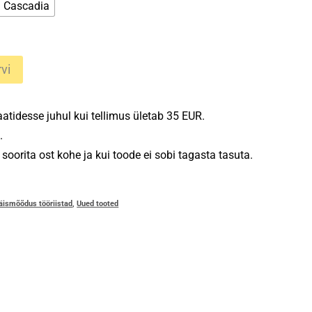
Cascadia
vi
tidesse juhul kui tellimus ületab 35 EUR.
.
oorita ost kohe ja kui toode ei sobi tagasta tasuta.
äismõõdus tööriistad
,
Uued tooted