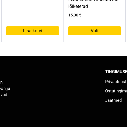
oli:
on:
lõiketerad
129,95 €.
89,95 €.
15,00
€
Lisa korvi
Vali
Sellel
tootel
on
mitu
varianti.
TINGIMUS
Valikuid
saab
Privaatsus
an
teha
oon ja
Ostutingim
tootelehel.
avad
Jäätmed