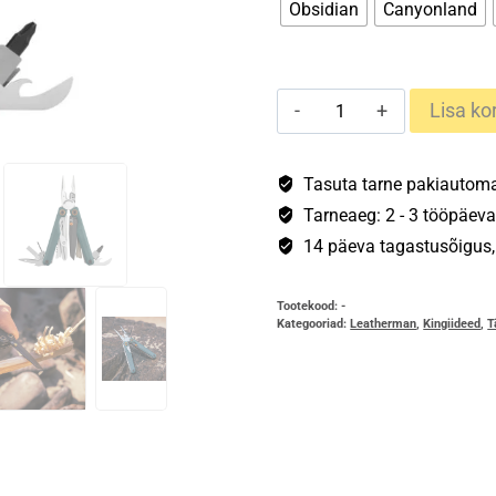
Obsidian
Canyonland
Leatherman
Lisa kor
Wave
Alpha
kogus
Tasuta tarne pakiautomaa
Tarneaeg: 2 - 3 tööpäeva
14 päeva tagastusõigus, s
Tootekood:
-
Kategooriad:
Leatherman
,
Kingiideed
,
T