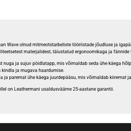
man Wave olnud mitmeotstarbeliste tööriistade jõudluse ja iga
liteetsetest materjalidest, täiustatud ergonoomikaga ja fännide
t nuga ja sujuv pöidlatapp, mis võimaldab seda ühe käega hõlp
 kindla ja mugava haardumise.
a ja paremat ühe käega juurdepääsu, mis võimaldab kiiremat j
llel on Leathermani usaldusväärne 25-aastane garantii.