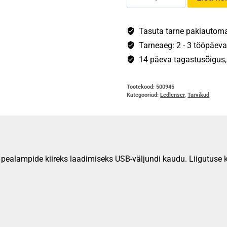
akupank
Slim
kogus
Tasuta tarne pakiautomaa
Tarneaeg: 2 - 3 tööpäeva
14 päeva tagastusõigus, s
Tootekood:
500945
Kategooriad:
Ledlenser
,
Tarvikud
a pealampide kiireks laadimiseks USB-väljundi kaudu. Liigutuse ko