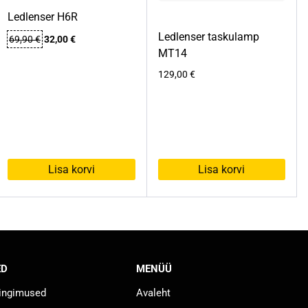
Ledlenser H6R
Ledlenser taskulamp
Algne
Praegune
69,90
€
32,00
€
hind
hind
MT14
oli:
on:
129,00
€
69,90 €.
32,00 €.
Lisa korvi
Lisa korvi
ED
MENÜÜ
tingimused
Avaleht