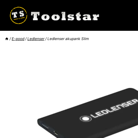
Skip
to
content
/
E-pood
/
Ledlenser
/
Ledlenser akupank Slim