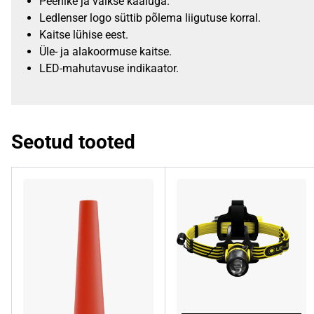
Peenike ja väikse kaaluga.
Ledlenser logo süttib põlema liigutuse korral.
Kaitse lühise eest.
Üle- ja alakoormuse kaitse.
LED-mahutavuse indikaator.
Seotud tooted