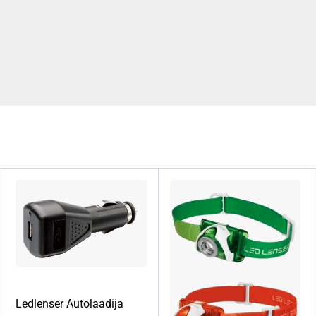
Ledlenser Autolaadija