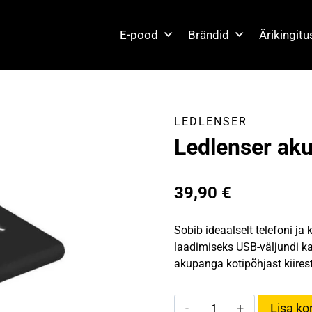
E-pood
Brändid
Ärikingit
LEDLENSER
Ledlenser ak
39,90
€
Sobib ideaalselt telefoni ja
laadimiseks USB-väljundi kau
akupanga kotipõhjast kiirest
Ledlenser
Lisa kor