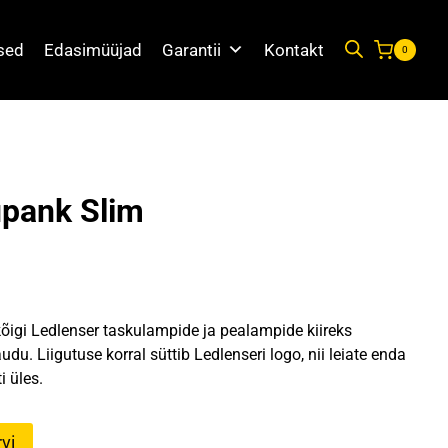
used
Edasimüüjad
Garantii
Kontakt
0
upank Slim
 kõigi Ledlenser taskulampide ja pealampide kiireks
du. Liigutuse korral süttib Ledlenseri logo, nii leiate enda
i üles.
vi