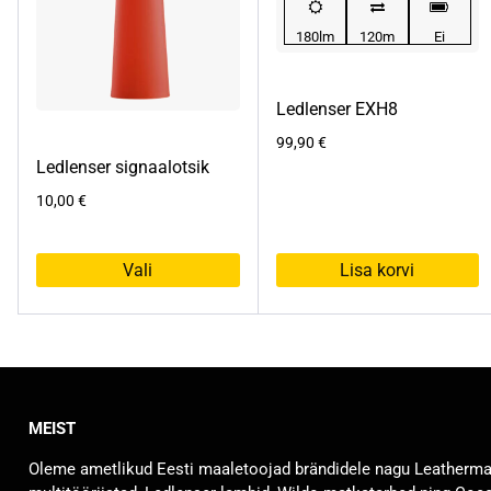
180lm
120m
Ei
Ledlenser EXH8
99,90
€
Ledlenser signaalotsik
10,00
€
Vali
Lisa korvi
Sellel
tootel
on
mitu
varianti.
MEIST
Valikuid
saab
Oleme ametlikud Eesti maaletoojad brändidele nagu Leatherm
teha