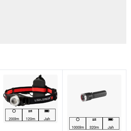
200lm
120m
Jah
1000lm
320m
Jah