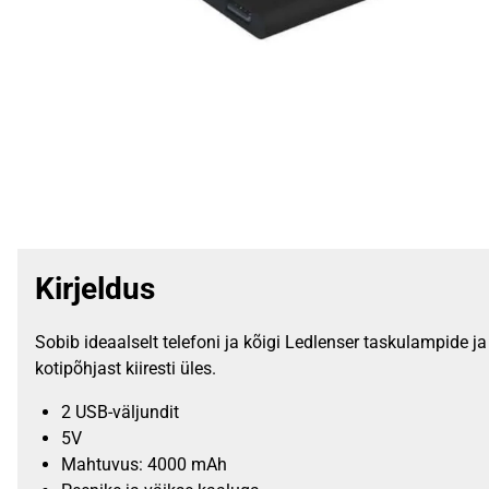
Kirjeldus
Sobib ideaalselt telefoni ja kõigi Ledlenser taskulampide j
kotipõhjast kiiresti üles.
2 USB-väljundit
5V
Mahtuvus: 4000 mAh