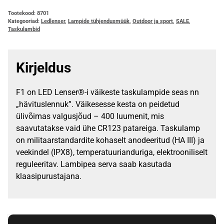
Tootekood:
8701
Kategooriad:
Ledlenser
,
Lampide tühjendusmüük
,
Outdoor ja sport
,
SALE
,
Taskulambid
Kirjeldus
F1 on LED Lenser®-i väikeste taskulampide seas nn
„hävituslennuk”. Väikesesse kesta on peidetud
ülivõimas valgusjõud – 400 luumenit, mis
saavutatakse vaid ühe CR123 patareiga. Taskulamp
on militaarstandardite kohaselt anodeeritud (HA III) ja
veekindel (IPX8), temperatuurianduriga, elektrooniliselt
reguleeritav. Lambipea serva saab kasutada
klaasipurustajana.