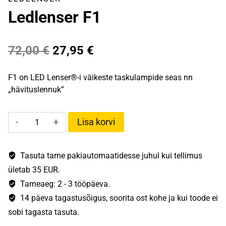
Ledlenser F1
Algne
Praegune
72,00
€
27,95
€
hind
hind
F1 on LED Lenser®-i väikeste taskulampide seas nn
oli:
on:
„hävituslennuk”
72,00 €.
27,95 €.
Ledlenser
Lisa korvi
F1
kogus
Tasuta tarne pakiautomaatidesse juhul kui tellimus
ületab 35 EUR.
Tarneaeg: 2 - 3 tööpäeva.
14 päeva tagastusõigus, soorita ost kohe ja kui toode ei
sobi tagasta tasuta.