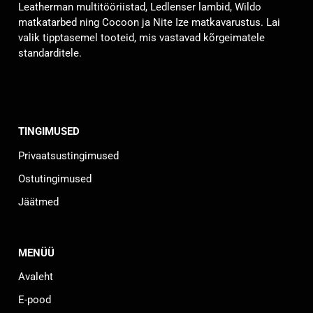
Leatherman multitööriistad, Ledlenser lambid, Wildo
matkatarbed ning Cocoon ja Nite Ize matkavarustus. Lai
valik tipptasemel tooteid, mis vastavad kõrgeimatele
standarditele.
TINGIMUSED
Privaatsustingimused
Ostutingimused
Jäätmed
MENÜÜ
Avaleht
E-pood