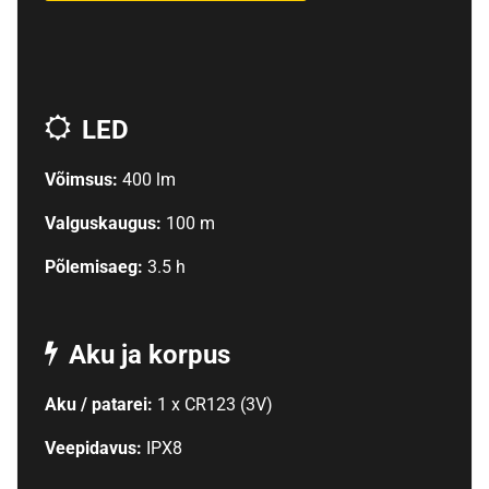
LED
Võimsus:
400 lm
Valguskaugus:
100 m
Põlemisaeg:
3.5 h
Aku ja korpus
Aku / patarei:
1 x CR123 (3V)
Veepidavus:
IPX8