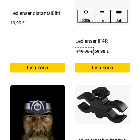
Ledlenser distantslüliti
2500lm
m
Jah
19,90
€
Ledlenser iF4R
Algne
Praegune
149,00
€
69,90
€
hind
hind
oli:
on:
Lisa korvi
Lisa korvi
149,00 €.
69,90 €.