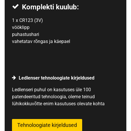
Komplekti kuulub:
1 x CR123 (3V)
vööklipp
puhastushari
vahetatav rõngas ja käepael
Ledlenser tehnoloogiate kirjeldused
Ledlenseri puhul on kasutuses üle 100
patendeeritud tehnoloogia, oleme teinud
lühikokkuvõtte enim kasutuses olevate kohta
Tehnoloogiate kirjeldused