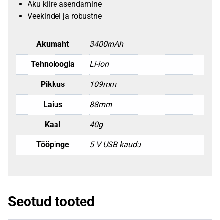
Aku kiire asendamine
Veekindel ja robustne
Akumaht
3400mAh
Tehnoloogia
Li-ion
Pikkus
109mm
Laius
88mm
Kaal
40g
Tööpinge
5 V USB kaudu
Seotud tooted