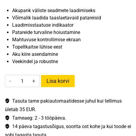
Akupank väliste seadmete laadimiseks
Võimalik laadida taaslaetavaid patareisid
Laadimisstaatuse indikaator
Patareide turvaline hoiustamine
Mahtuvuse kontrollimise ekraan
Topeltkaitse lühise eest
Aku kiire asendamine
Veekindel ja robustne
Ledlenser
Lisa korvi
Flex
3
kogus
Tasuta tarne pakiautomaatidesse juhul kui tellimus
ületab 35 EUR.
Tarneaeg: 2 - 3 tööpäeva.
14 päeva tagastusõigus, soorita ost kohe ja kui toode ei
sobi tagasta tasuta.