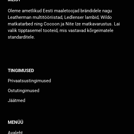
Oleme ametlikud Eesti maaletoojad brändidele nagu
Leatherman multitööriistad, Ledlenser lambid, Wildo
matkatarbed ning Cocoon ja Nite Ize matkavarustus. Lai
valik tipptasemel tooteid, mis vastavad kõrgeimatele
standarditele.
TINGIMUSED
Privaatsustingimused
Ostutingimused
Jäätmed
MENÜÜ
Avaleht