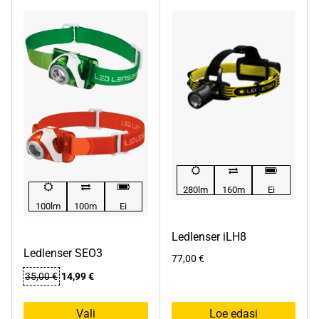
280lm
160m
Ei
100lm
100m
Ei
Ledlenser iLH8
Ledlenser SEO3
77,00
€
Algne
Praegune
35,00
€
14,99
€
hind
hind
oli:
on:
Vali
Loe edasi
35,00 €.
14,99 €.