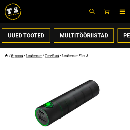
Skip
to
content
UUED TOOTED
MULTITÖÖRIISTAD
P
/
E-pood
/
Ledlenser
/
Tarvikud
/
Ledlenser Flex 3