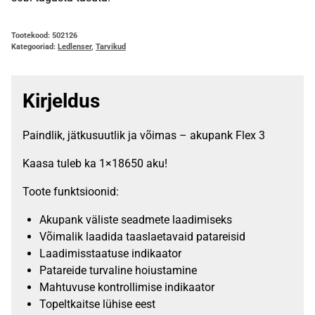
Tootekood:
502126
Kategooriad:
Ledlenser
,
Tarvikud
Kirjeldus
Paindlik, jätkusuutlik ja võimas – akupank Flex 3
Kaasa tuleb ka 1×18650 aku!
Toote funktsioonid:
Akupank väliste seadmete laadimiseks
Võimalik laadida taaslaetavaid patareisid
Laadimisstaatuse indikaator
Patareide turvaline hoiustamine
Mahtuvuse kontrollimise indikaator
Topeltkaitse lühise eest