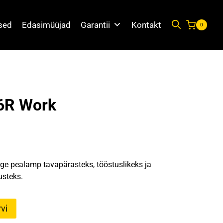
used
Edasimüüjad
Garantii
Kontakt
0
6R Work
ge pealamp tavapärasteks, tööstuslikeks ja
usteks.
vi