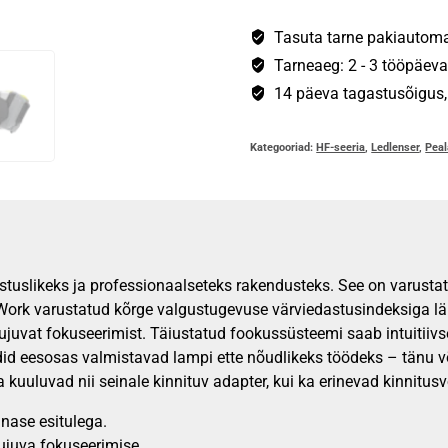
Work
kogus
Tasuta tarne pakiautomaa
Tarneaeg: 2 - 3 tööpäeva
14 päeva tagastusõigus, s
Kategooriad:
HF-seeria
,
Ledlenser
,
Pea
tuslikeks ja professionaalseteks rakendusteks. See on varustat
ork varustatud kõrge valgustugevuse värviedastusindeksiga läh
vat fokuseerimist. Täiustatud fookussüsteemi saab intuitiivsel
did eesosas valmistavad lampi ette nõudlikeks töödeks – tänu 
uuluvad nii seinale kinnituv adapter, kui ka erinevad kinnitusvõ
nase esitulega.
ujuva fokuseerimise.