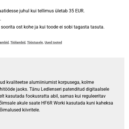
tidesse juhul kui tellimus ületab 35 EUR.
.
oorita ost kohe ja kui toode ei sobi tagasta tasuta.
lambid
,
Töölambid
,
Tööstusele
,
Uued tooted
ud kvaliteetse alumiiniumist korpusega, kolme
itööde jaoks. Tänu Ledlenseri patenditud digitaalsele
t kasutada fookusratta abil, samas kui reguleeritav
võimsale akule saate HF6R Worki kasutada kuni kaheksa
imalused kiivritele.