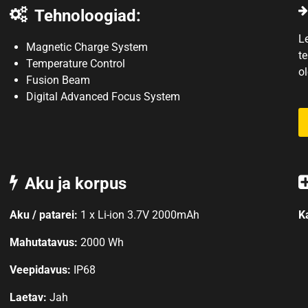
Tehnoloogiad:
L
Magnetic Charge System
t
Temperature Control
o
Fusion Beam
Digital Advanced Focus System
Aku ja korpus
Aku / patarei:
1 x Li-ion 3.7V 2000mAh
K
Mahutatavus:
2000 Wh
Veepidavus:
IP68
Laetav:
Jah