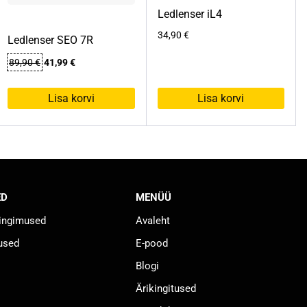
Ledlenser iL4
34,90
€
Ledlenser SEO 7R
Algne
Praegune
89,90
€
41,99
€
hind
hind
oli:
on:
Lisa korvi
Lisa korvi
89,90 €.
41,99 €.
ED
MENÜÜ
tingimused
Avaleht
used
E-pood
Blogi
Ärikingitused