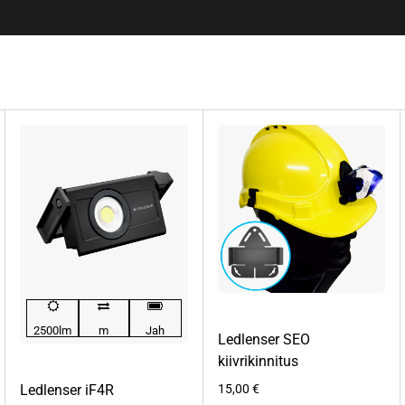
2500lm
m
Jah
Ledlenser SEO
kiivrikinnitus
Ledlenser iF4R
15,00
€