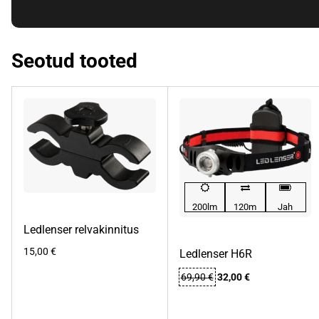
Seotud tooted
200lm
120m
Jah
Ledlenser relvakinnitus
15,00
€
Ledlenser H6R
Algne
Praegune
69,90
€
32,00
€
hind
hind
oli:
on:
69,90 €.
32,00 €.