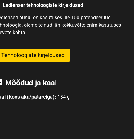
Ledlenser tehnoloogiate kirjeldused
edlenseri puhul on kasutuses üle 100 patendeeritud
ehnoloogia, oleme teinud lühikokkuvõtte enim kasutuses
levate kohta
Tehnoloogiate kirjeldused
Mõõdud ja kaal
aal (Koos aku/patareiga):
134 g