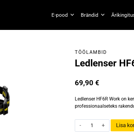
E-pood
Brändid
Ärikingit
TÖÖLAMBID
Ledlenser HF
69,90
€
Ledlenser HF6R Work on ker
professionaalseteks rakend
Ledlenser
Lisa kor
HF6R