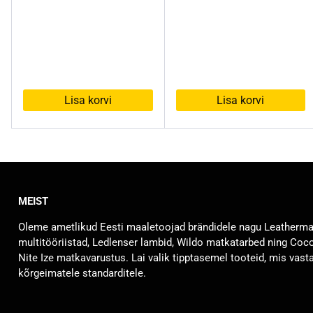
Lisa korvi
Lisa korvi
MEIST
Oleme ametlikud Eesti maaletoojad brändidele nagu Leatherm
multitööriistad, Ledlenser lambid, Wildo matkatarbed ning Coc
Nite Ize matkavarustus. Lai valik tipptasemel tooteid, mis vast
kõrgeimatele standarditele.