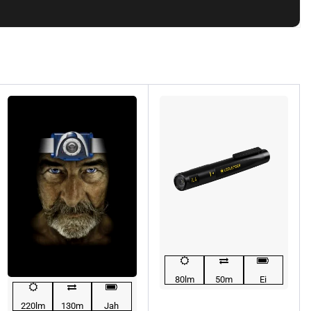
80lm
50m
Ei
220lm
130m
Jah