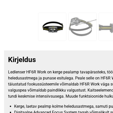
Kirjeldus
Ledlenser HF6R Work on kerge pealamp tavapärasteks, töös
heledusastmega ja punase esitulega. Peale selle on HF6R W
täiustatud fookussüsteemile võimaldab HF6R Work väga suju
valguspea võimaldab paindlikku valgustust. Kaitseelemen
tundi keskmise intensiivsusega. Muude funktsioonide hulka k
Kerge, laetav pealmp kolme heledusastmega, samuti pu
Digitaalne Advanced Focus System tagab võimalikult s