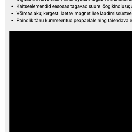
Kaitseelemendid eesosas tagavad suure löögikindluse; 
Võimas aku; kergesti laetav magnetilise laadimissüstee
Paindlik tänu kummeeritud peapaelale ning täiendavale k