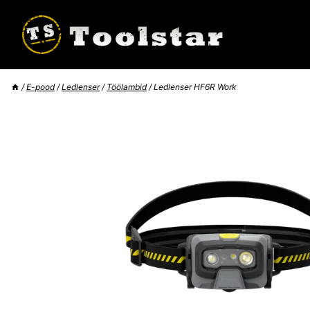
Skip
to
content
/
E-pood
/
Ledlenser
/
Töölambid
/
Ledlenser HF6R Work