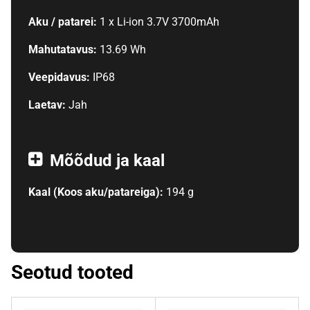
Aku / patarei:
1 x Li-ion 3.7V 3700mAh
Mahutatavus:
13.69 Wh
Veepidavus:
IP68
Laetav:
Jah
Mõõdud ja kaal
Kaal (Koos aku/patareiga):
194 g
Seotud tooted