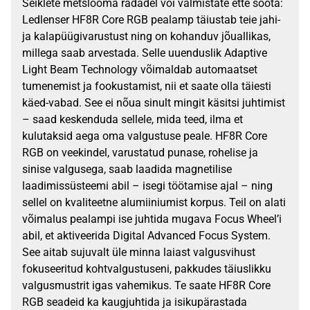
Seiklete metslooma radadel või valmistate ette sööta:
Ledlenser HF8R Core RGB pealamp täiustab teie jahi-
ja kalapüügivarustust ning on kohanduv jõuallikas,
millega saab arvestada. Selle uuenduslik Adaptive
Light Beam Technology võimaldab automaatset
tumenemist ja fookustamist, nii et saate olla täiesti
käed-vabad. See ei nõua sinult mingit käsitsi juhtimist
– saad keskenduda sellele, mida teed, ilma et
kulutaksid aega oma valgustuse peale. HF8R Core
RGB on veekindel, varustatud punase, rohelise ja
sinise valgusega, saab laadida magnetilise
laadimissüsteemi abil – isegi töötamise ajal – ning
sellel on kvaliteetne alumiiniumist korpus. Teil on alati
võimalus pealampi ise juhtida mugava Focus Wheel’i
abil, et aktiveerida Digital Advanced Focus System.
See aitab sujuvalt üle minna laiast valgusvihust
fokuseeritud kohtvalgustuseni, pakkudes täiuslikku
valgusmustrit igas vahemikus. Te saate HF8R Core
RGB seadeid ka kaugjuhtida ja isikupärastada