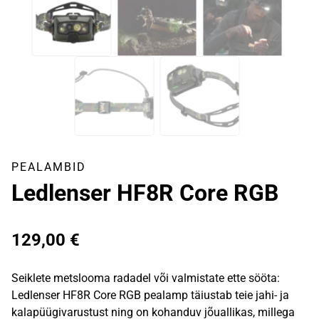
PEALAMBID
Ledlenser HF8R Core RGB
129,00
€
Seiklete metslooma radadel või valmistate ette sööta:
Ledlenser HF8R Core RGB pealamp täiustab teie jahi- ja
kalapüügivarustust ning on kohanduv jõuallikas, millega