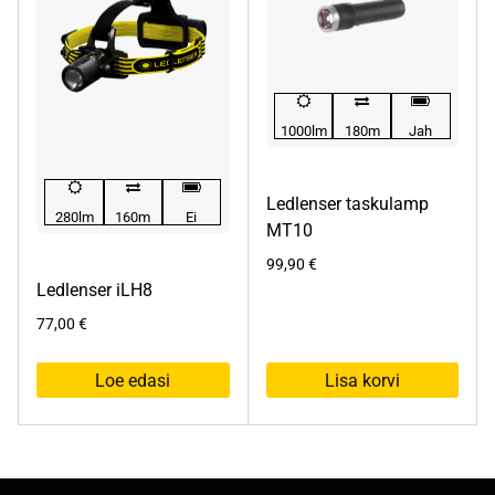
1000lm
180m
Jah
Ledlenser taskulamp
280lm
160m
Ei
MT10
99,90
€
Ledlenser iLH8
77,00
€
Loe edasi
Lisa korvi