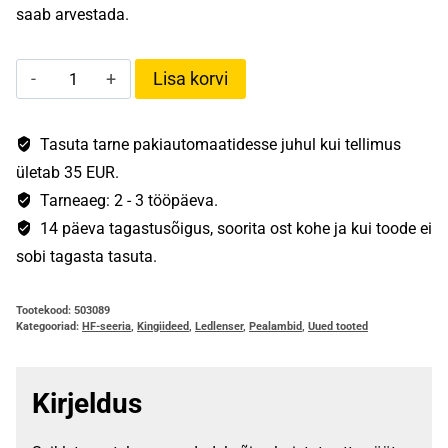
saab arvestada.
Ledlenser
Lisa korvi
HF8R
Core
RGB
Tasuta tarne pakiautomaatidesse juhul kui tellimus
kogus
ületab 35 EUR.
Tarneaeg: 2 - 3 tööpäeva.
14 päeva tagastusõigus, soorita ost kohe ja kui toode ei
sobi tagasta tasuta.
Tootekood:
503089
Kategooriad:
HF-seeria
,
Kingiideed
,
Ledlenser
,
Pealambid
,
Uued tooted
Kirjeldus