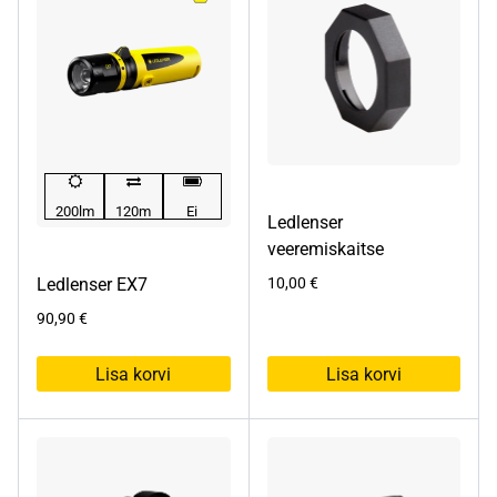
200lm
120m
Ei
Ledlenser
veeremiskaitse
Ledlenser EX7
10,00
€
90,90
€
Lisa korvi
Lisa korvi