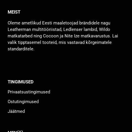
MEIST
Oleme ametlikud Eesti maaletoojad brändidele nagu
Leatherman multitööriistad, Ledlenser lambid, Wildo
matkatarbed ning Cocoon ja Nite Ize matkavarustus. Lai
valik tipptasemel tooteid, mis vastavad kõrgeimatele
standarditele.
TINGIMUSED
Privaatsustingimused
Ostutingimused
Jäätmed