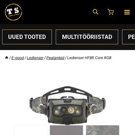
Skip
to
content
UUED TOOTED
MULTITÖÖRIISTAD
P
/
E-pood
/
Ledlenser
/
Pealambid
/
Ledlenser HF8R Core RGB