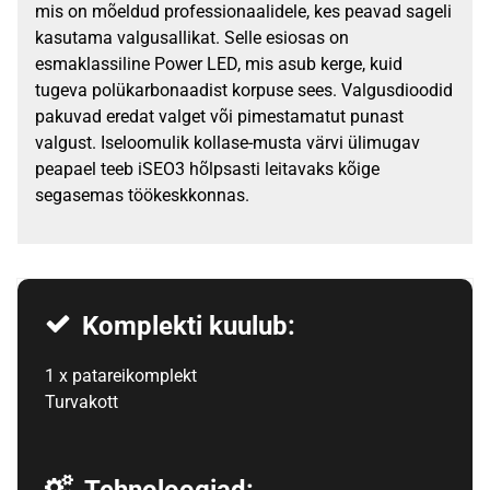
mis on mõeldud professionaalidele, kes peavad sageli
kasutama valgusallikat. Selle esiosas on
esmaklassiline Power LED, mis asub kerge, kuid
tugeva polükarbonaadist korpuse sees. Valgusdioodid
pakuvad eredat valget või pimestamatut punast
valgust. Iseloomulik kollase-musta värvi ülimugav
peapael teeb iSEO3 hõlpsasti leitavaks kõige
segasemas töökeskkonnas.
Komplekti kuulub:
1 x patareikomplekt
Turvakott