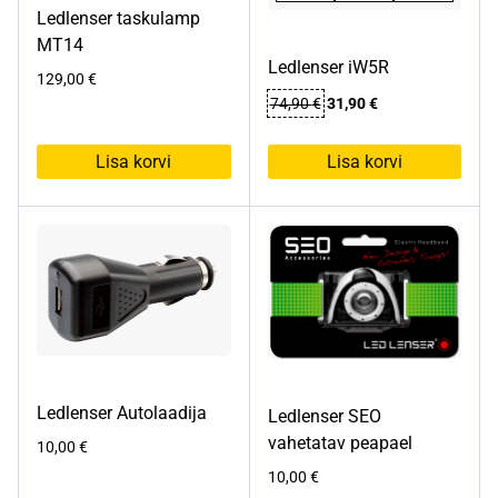
Ledlenser taskulamp
MT14
Ledlenser iW5R
129,00
€
Algne
Praegune
74,90
€
31,90
€
hind
hind
oli:
on:
Lisa korvi
Lisa korvi
74,90 €.
31,90 €.
Ledlenser Autolaadija
Ledlenser SEO
vahetatav peapael
10,00
€
10,00
€