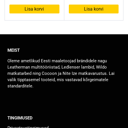
Lisa korvi
Lisa korvi
MEIST
Oleme ametlikud Eesti maaletoojad brändidele nagu
Leatherman multitööriistad, Ledlenser lambid, Wildo
matkatarbed ning Cocoon ja Nite Ize matkavarustus. Lai
valik tipptasemel tooteid, mis vastavad kõrgeimatele
standarditele.
TINGIMUSED
Privaatsustingimused