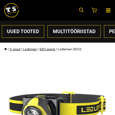
Skip
to
content
UUED TOOTED
MULTITÖÖRIISTAD
P
/
E-pood
/
Ledlenser
/
SEO seeria
/
Ledlenser iSEO3