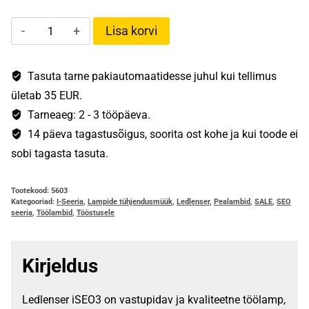
Ledlenser
Lisa korvi
iSEO3
kogus
Tasuta tarne pakiautomaatidesse juhul kui tellimus
ületab 35 EUR.
Tarneaeg: 2 - 3 tööpäeva.
14 päeva tagastusõigus, soorita ost kohe ja kui toode ei
sobi tagasta tasuta.
Tootekood:
5603
Kategooriad:
I-Seeria
,
Lampide tühjendusmüük
,
Ledlenser
,
Pealambid
,
SALE
,
SEO
seeria
,
Töölambid
,
Tööstusele
Kirjeldus
Ledlenser iSEO3 on vastupidav ja kvaliteetne töölamp,