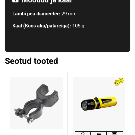
Mõõdud ja kaal
Lambi pea diameeter:
29 mm
Kaal (Koos aku/patareiga):
105 g
Seotud tooted