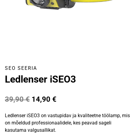
SEO SEERIA
Ledlenser iSEO3
Algne
Praegune
39,90
€
14,90
€
hind
hind
Ledlenser iSEO3 on vastupidav ja kvaliteetne töölamp, mis
oli:
on:
on mõeldud professionaalidele, kes peavad sageli
kasutama valgusallikat.
39,90 €.
14,90 €.