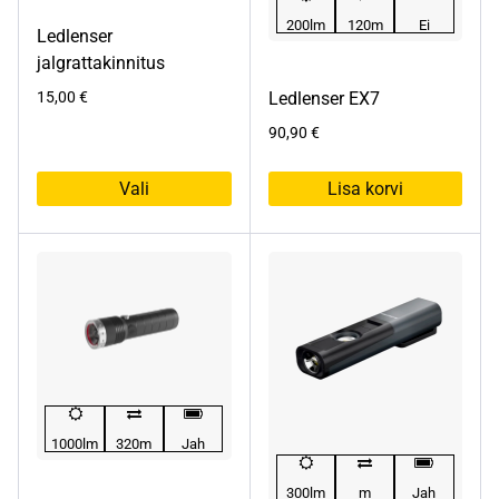
200lm
120m
Ei
Ledlenser
jalgrattakinnitus
15,00
€
Ledlenser EX7
90,90
€
Vali
Lisa korvi
Sellel
tootel
on
mitu
varianti.
Valikuid
saab
teha
tootelehel.
1000lm
320m
Jah
300lm
m
Jah