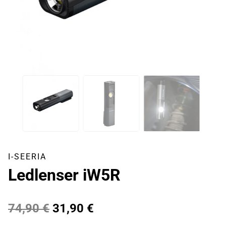
I-SEERIA
Ledlenser iW5R
Algne
Praegune
74,90
€
31,90
€
hind
hind