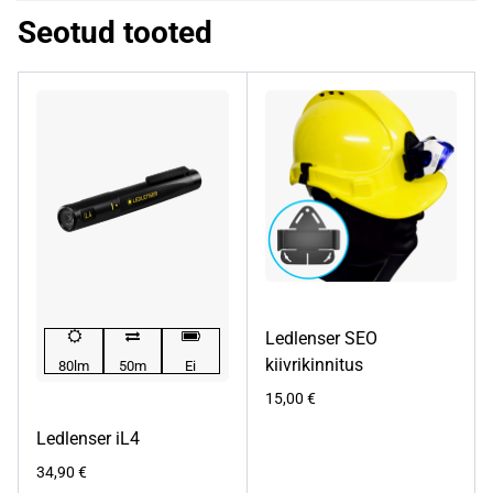
Seotud tooted
Ledlenser SEO
kiivrikinnitus
80lm
50m
Ei
15,00
€
Ledlenser iL4
34,90
€