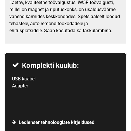
Laetav, kvaliteetne töövalgustus. iW5R töövalgusti,
millel on magnet ja riputuskonks, on usaldusväärne
vahend karmides keskkondades. Spetsiaalselt loodud
tehastele, auto remonditöökodadele ja
ehitusplatsidele. Saab kasutada ka taskulambina.
Komplekti kuulub:
USB kaabel
Adapter
Ledlenser tehnoloogiate kirjeldused