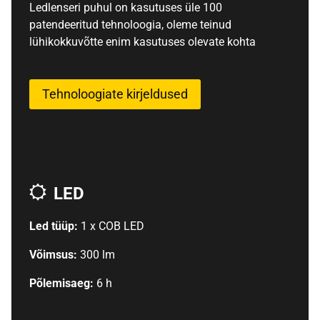
Ledlenseri puhul on kasutuses üle 100
patendeeritud tehnoloogia, oleme teinud
lühikokkuvõtte enim kasutuses olevate kohta
Tehnoloogiate kirjeldused
LED
Led tüüp:
1 x COB LED
Võimsus:
300 lm
Põlemisaeg:
6 h