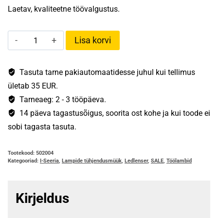
Laetav, kvaliteetne töövalgustus.
oli:
on:
74,90 €.
31,90 €.
Ledlenser
Lisa korvi
iW5R
kogus
Tasuta tarne pakiautomaatidesse juhul kui tellimus
ületab 35 EUR.
Tarneaeg: 2 - 3 tööpäeva.
14 päeva tagastusõigus, soorita ost kohe ja kui toode ei
sobi tagasta tasuta.
Tootekood:
502004
Kategooriad:
I-Seeria
,
Lampide tühjendusmüük
,
Ledlenser
,
SALE
,
Töölambid
Kirjeldus