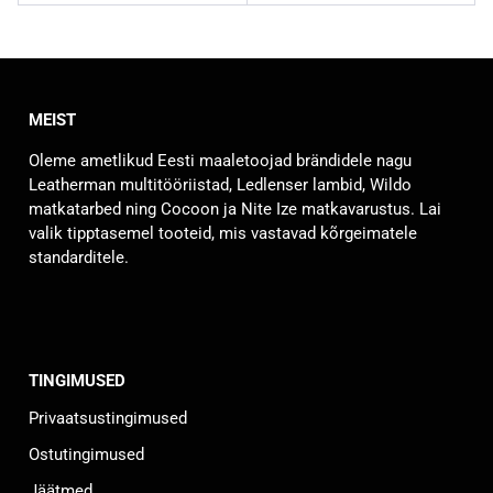
MEIST
Oleme ametlikud Eesti maaletoojad brändidele nagu
Leatherman multitööriistad, Ledlenser lambid, Wildo
matkatarbed ning Cocoon ja Nite Ize matkavarustus. Lai
valik tipptasemel tooteid, mis vastavad kõrgeimatele
standarditele.
TINGIMUSED
Privaatsustingimused
Ostutingimused
Jäätmed