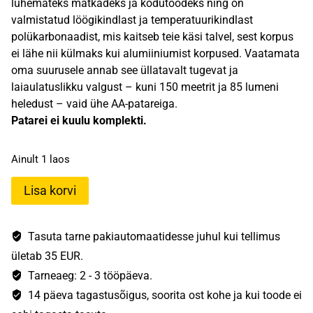
lühemateks matkadeks ja kodutöödeks ning on
valmistatud löögikindlast ja temperatuurikindlast
polükarbonaadist, mis kaitseb teie käsi talvel, sest korpus
ei lähe nii külmaks kui alumiiniumist korpused. Vaatamata
oma suurusele annab see üllatavalt tugevat ja
laiaulatuslikku valgust – kuni 150 meetrit ja 85 lumeni
heledust – vaid ühe AA-patareiga.
Patarei ei kuulu komplekti.
Ainult 1 laos
Ledlenser
Lisa korvi
L5
kogus
Tasuta tarne pakiautomaatidesse juhul kui tellimus
ületab 35 EUR.
Tarneaeg: 2 - 3 tööpäeva.
14 päeva tagastusõigus, soorita ost kohe ja kui toode ei