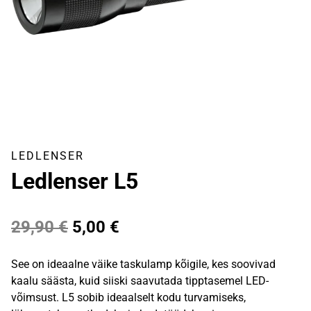
LEDLENSER
Ledlenser L5
Algne
Praegune
29,90
€
5,00
€
hind
hind
See on ideaalne väike taskulamp kõigile, kes soovivad
oli:
on:
kaalu säästa, kuid siiski saavutada tipptasemel LED-
võimsust. L5 sobib ideaalselt kodu turvamiseks,
29,90 €.
5,00 €.