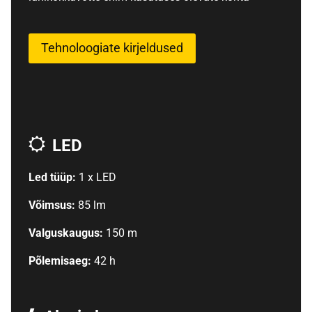
Tehnoloogiate kirjeldused
LED
Led tüüp:
1 x LED
Võimsus:
85 lm
Valguskaugus:
150 m
Põlemisaeg:
42 h