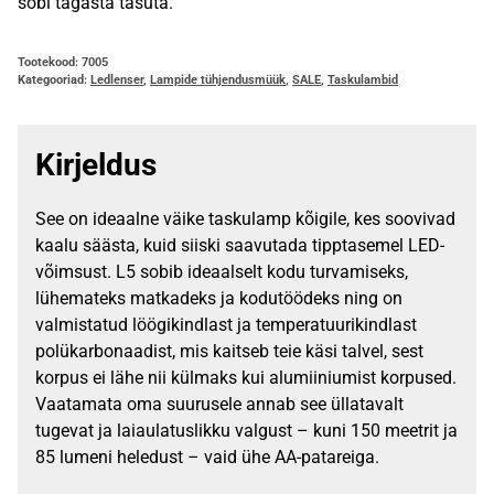
sobi tagasta tasuta.
Tootekood:
7005
Kategooriad:
Ledlenser
,
Lampide tühjendusmüük
,
SALE
,
Taskulambid
Kirjeldus
See on ideaalne väike taskulamp kõigile, kes soovivad
kaalu säästa, kuid siiski saavutada tipptasemel LED-
võimsust. L5 sobib ideaalselt kodu turvamiseks,
lühemateks matkadeks ja kodutöödeks ning on
valmistatud löögikindlast ja temperatuurikindlast
polükarbonaadist, mis kaitseb teie käsi talvel, sest
korpus ei lähe nii külmaks kui alumiiniumist korpused.
Vaatamata oma suurusele annab see üllatavalt
tugevat ja laiaulatuslikku valgust – kuni 150 meetrit ja
85 lumeni heledust – vaid ühe AA-patareiga.