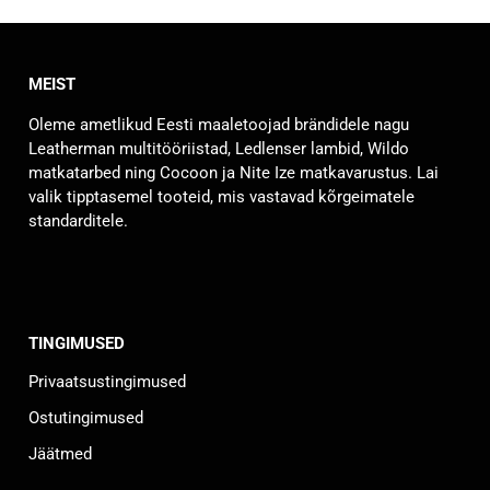
MEIST
Oleme ametlikud Eesti maaletoojad brändidele nagu
Leatherman multitööriistad, Ledlenser lambid, Wildo
matkatarbed ning Cocoon ja Nite Ize matkavarustus. Lai
valik tipptasemel tooteid, mis vastavad kõrgeimatele
standarditele.
TINGIMUSED
Privaatsustingimused
Ostutingimused
Jäätmed