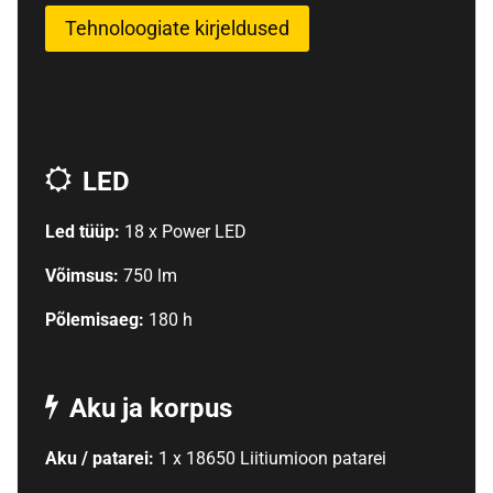
Tehnoloogiate kirjeldused
LED
Led tüüp:
18 x Power LED
Võimsus:
750 lm
Põlemisaeg:
180 h
Aku ja korpus
Aku / patarei:
1 x 18650 Liitiumioon patarei