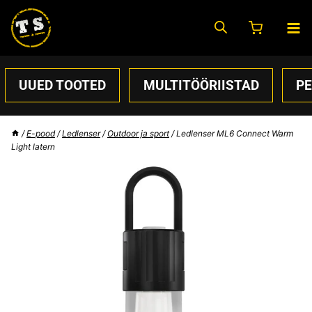
Skip
to
content
UUED TOOTED
MULTITÖÖRIISTAD
P
/
E-pood
/
Ledlenser
/
Outdoor ja sport
/
Ledlenser ML6 Connect Warm
Light latern