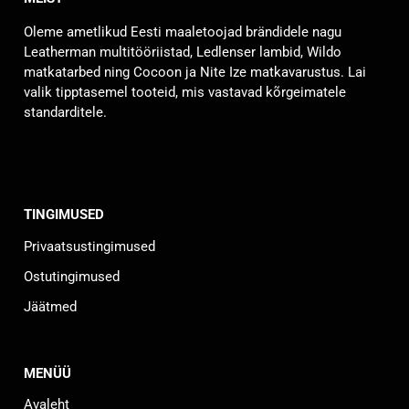
Oleme ametlikud Eesti maaletoojad brändidele nagu
Leatherman multitööriistad, Ledlenser lambid, Wildo
matkatarbed ning Cocoon ja Nite Ize matkavarustus. Lai
valik tipptasemel tooteid, mis vastavad kõrgeimatele
standarditele.
TINGIMUSED
Privaatsustingimused
Ostutingimused
Jäätmed
MENÜÜ
Avaleht