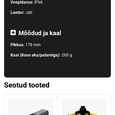
Veepidavus:
IP66
Laetav:
Jah
Mõõdud ja kaal
Pikkus:
178 mm
Kaal (Koos aku/patareiga):
260 g
Seotud tooted