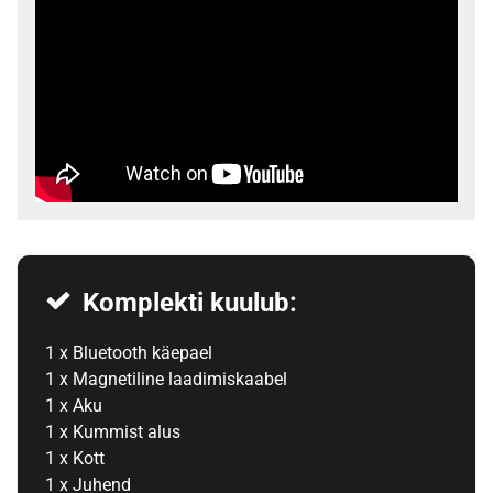
Komplekti kuulub:
1 x Bluetooth käepael
1 x Magnetiline laadimiskaabel
1 x Aku
1 x Kummist alus
1 x Kott
1 x Juhend