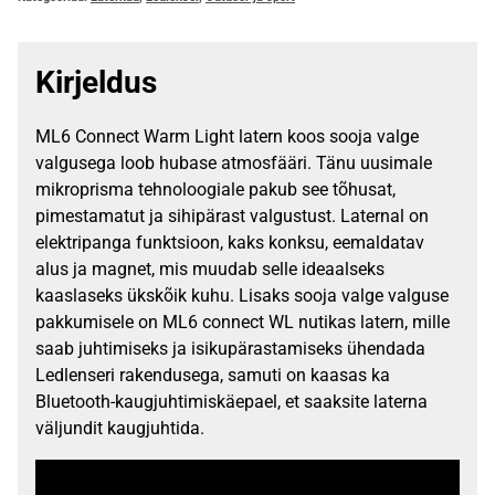
Kirjeldus
ML6 Connect Warm Light latern koos sooja valge
valgusega loob hubase atmosfääri. Tänu uusimale
mikroprisma tehnoloogiale pakub see tõhusat,
pimestamatut ja sihipärast valgustust. Laternal on
elektripanga funktsioon, kaks konksu, eemaldatav
alus ja magnet, mis muudab selle ideaalseks
kaaslaseks ükskõik kuhu. Lisaks sooja valge valguse
pakkumisele on ML6 connect WL nutikas latern, mille
saab juhtimiseks ja isikupärastamiseks ühendada
Ledlenseri rakendusega, samuti on kaasas ka
Bluetooth-kaugjuhtimiskäepael, et saaksite laterna
väljundit kaugjuhtida.