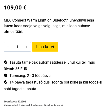
109,00
€
ML6 Connect Warm Light on Bluetooth ühenduvusega
latern koos sooja valge valgusega, mis loob hubase
atmosfääri.
Ledlenser
Lisa korvi
ML6
Connect
Warm
Tasuta tarne pakiautomaatidesse juhul kui tellimus
Light
ületab 35 EUR.
latern
Tarneaeg: 2 - 3 tööpäeva.
kogus
14 päeva tagastusõigus, soorita ost kohe ja kui toode ei
sobi tagasta tasuta.
Tootekood:
502201
Kategooriad:
Laternad
,
Ledlenser
,
Outdoor ja sport