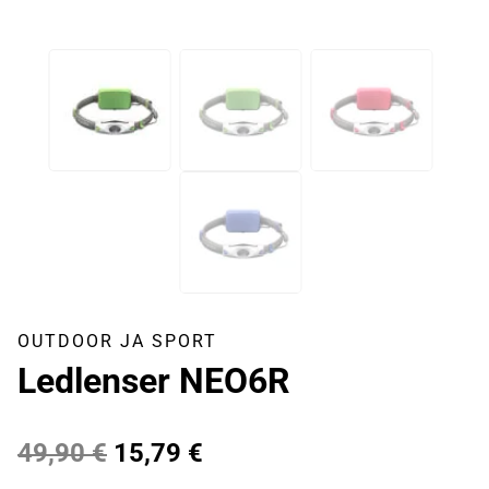
OUTDOOR JA SPORT
Ledlenser NEO6R
Algne
Praegune
49,90
€
15,79
€