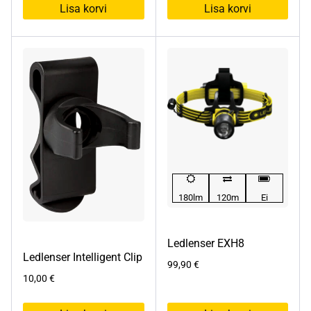
Lisa korvi
Lisa korvi
180lm
120m
Ei
Ledlenser EXH8
Ledlenser Intelligent Clip
99,90
€
10,00
€