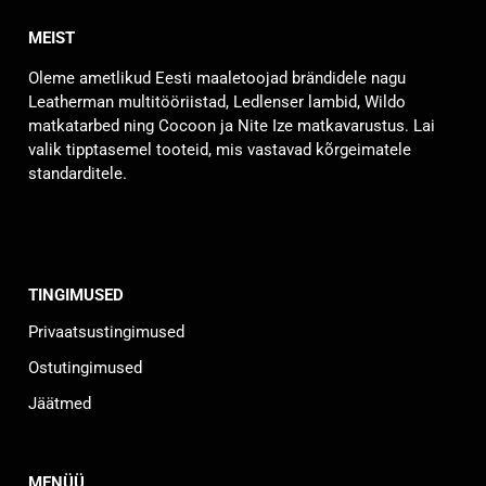
MEIST
Oleme ametlikud Eesti maaletoojad brändidele nagu
Leatherman multitööriistad, Ledlenser lambid, Wildo
matkatarbed ning Cocoon ja Nite Ize matkavarustus. Lai
valik tipptasemel tooteid, mis vastavad kõrgeimatele
standarditele.
TINGIMUSED
Privaatsustingimused
Ostutingimused
Jäätmed
MENÜÜ