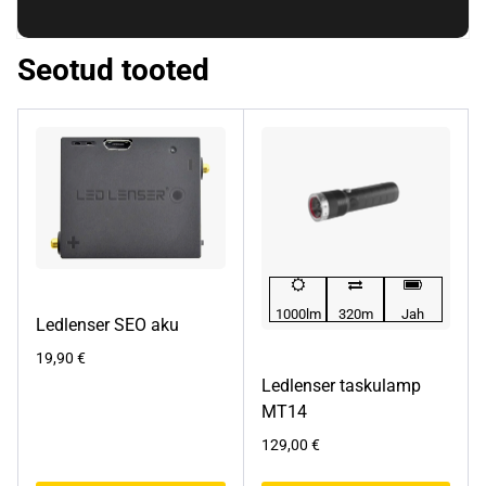
Seotud tooted
1000lm
320m
Jah
Ledlenser SEO aku
19,90
€
Ledlenser taskulamp
MT14
129,00
€