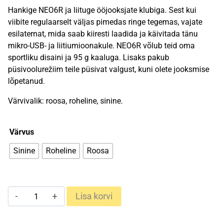
hind
hind
Hankige NEO6R ja liituge ööjooksjate klubiga. Sest kui
oli:
on:
viibite regulaarselt väljas pimedas ringe tegemas, vajate
esilaternat, mida saab kiiresti laadida ja käivitada tänu
49,90 €.
15,79 €.
mikro-USB- ja liitiumioonakule. NEO6R võlub teid oma
sportliku disaini ja 95 g kaaluga. Lisaks pakub
püsivoolurežiim teile püsivat valgust, kuni olete jooksmise
lõpetanud.
Värvivalik: roosa, roheline, sinine.
Värvus
Sinine
Roheline
Roosa
Ledlenser
Lisa korvi
NEO6R
kogus