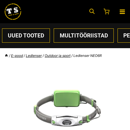
Skip
to
content
UUED TOOTED
MULTITÖÖRIISTAD
P
/
E-pood
/
Ledlenser
/
Outdoor ja sport
/
Ledlenser NEO6R