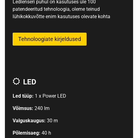
Ledlenseri puhul on kasutuses üle 100
patendeeritud tehnoloogia, oleme teinud
lühikokkuvõtte enim kasutuses olevate kohta
Tehnoloogiate kirjeldused
LED
Led tüüp:
1 x Power LED
Võimsus:
240 lm
Valguskaugus:
30 m
Põlemisaeg:
40 h