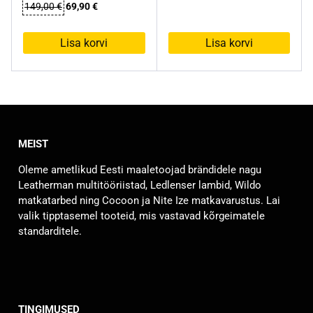
Algne
Praegune
149,00
€
69,90
€
hind
hind
oli:
on:
Lisa korvi
Lisa korvi
149,00 €.
69,90 €.
MEIST
Oleme ametlikud Eesti maaletoojad brändidele nagu
Leatherman multitööriistad, Ledlenser lambid, Wildo
matkatarbed ning Cocoon ja Nite Ize matkavarustus. Lai
valik tipptasemel tooteid, mis vastavad kõrgeimatele
standarditele.
TINGIMUSED