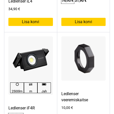
74,90
€
31,90
€
Ledlenser iL4
hind
hind
34,90
€
oli:
on:
74,90 €.
31,90 €.
Lisa korvi
Lisa korvi
2500lm
m
Jah
Ledlenser
veeremiskaitse
Ledlenser iF4R
10,00
€