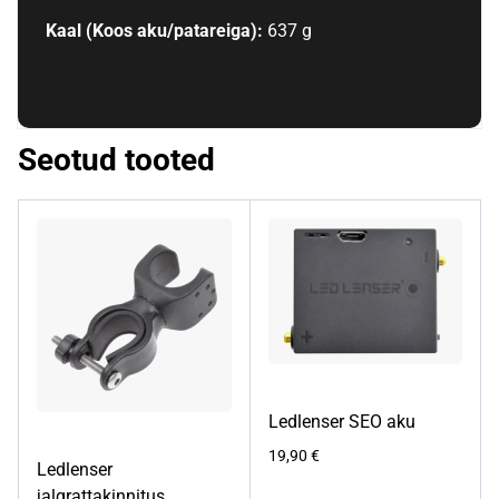
Kaal (Koos aku/patareiga):
637 g
Seotud tooted
Ledlenser SEO aku
19,90
€
Ledlenser
jalgrattakinnitus