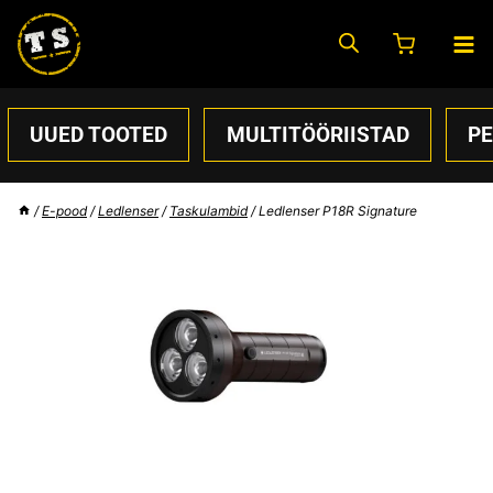
Skip
to
content
UUED TOOTED
MULTITÖÖRIISTAD
P
/
E-pood
/
Ledlenser
/
Taskulambid
/
Ledlenser P18R Signature