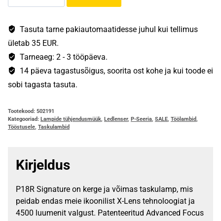
P18R
Signature
kogus
Tasuta tarne pakiautomaatidesse juhul kui tellimus
ületab 35 EUR.
Tarneaeg: 2 - 3 tööpäeva.
14 päeva tagastusõigus, soorita ost kohe ja kui toode ei
sobi tagasta tasuta.
Tootekood:
502191
Kategooriad:
Lampide tühjendusmüük
,
Ledlenser
,
P-Seeria
,
SALE
,
Töölambid
,
Tööstusele
,
Taskulambid
Kirjeldus
P18R Signature on kerge ja võimas taskulamp, mis
peidab endas meie ikoonilist X-Lens tehnoloogiat ja
4500 luumenit valgust. Patenteeritud Advanced Focus