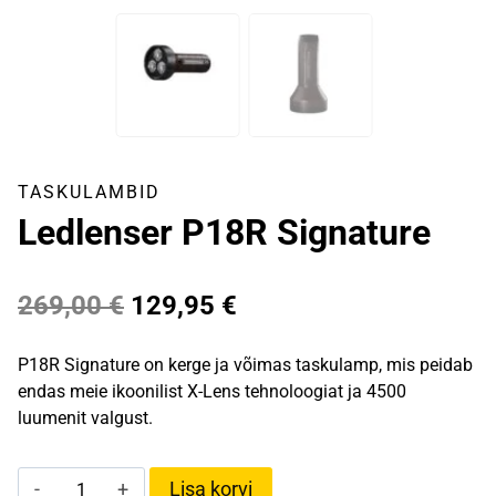
TASKULAMBID
Ledlenser P18R Signature
Algne
Praegune
269,00
€
129,95
€
hind
hind
P18R Signature on kerge ja võimas taskulamp, mis peidab
oli:
on:
endas meie ikoonilist X-Lens tehnoloogiat ja 4500
luumenit valgust.
269,00 €.
129,95 €.
Ledlenser
Lisa korvi