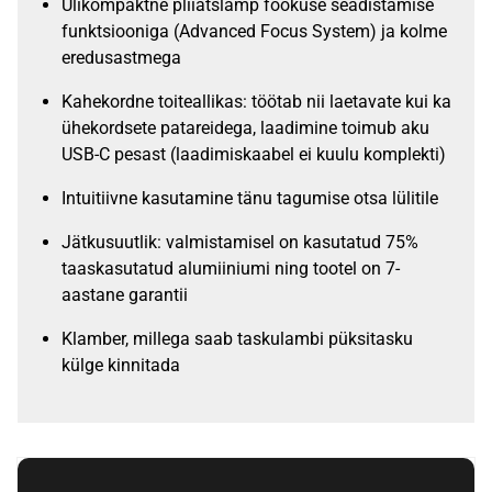
Ülikompaktne pliiatslamp fookuse seadistamise
funktsiooniga (Advanced Focus System) ja kolme
eredusastmega
Kahekordne toiteallikas: töötab nii laetavate kui ka
ühekordsete patareidega, laadimine toimub aku
USB-C pesast (laadimiskaabel ei kuulu komplekti)
Intuitiivne kasutamine tänu tagumise otsa lülitile
Jätkusuutlik: valmistamisel on kasutatud 75%
taaskasutatud alumiiniumi ning tootel on 7-
aastane garantii
Klamber, millega saab taskulambi püksitasku
külge kinnitada