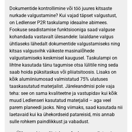
Dokumentide kontrollimine või töö juures kitsaste
nurkade valgustamine? Kui vajad täpset valgustust,
on Ledlenser P2R taskulamp ideaalne abimees.
Fookuse seadistamise funktsiooniga saad valguse
kohandada vastavalt ülesandele: laialdane valgus
ühtlaseks lähedalt dokumentide valgustamiseks ning
kitsas valgusvihk väikeste masinalõhede
valgustamiseks keskmisel kaugusel. Taskulampi on
lihtne kasutada tänu tagumise otsa lülitile ning seda
saab hoida püksitaskus või pliiatsitoosis. Lisaks on
kõik alumiiniumosad valmistatud 75% ulatuses
taaskasutatud materjalist. Järeleandmisi pole vaja
teha: see on sama kvaliteetne ja vastupidav kui kõik
muud Ledlenseri kasutatud materjalid – aga veel
parem planeedi jaoks. Ning viimaks, saad kasutada nii
laetavaid kui ka ühekordseid patareisid, mis annab
sulle rohkem paindlikkust ja vabadust.