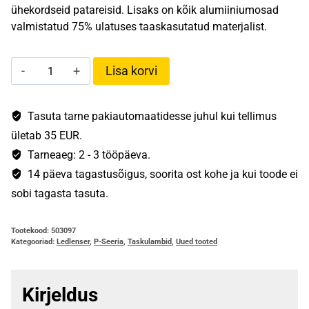
ühekordseid patareisid. Lisaks on kõik alumiiniumosad
valmistatud 75% ulatuses taaskasutatud materjalist.
Ledlenser
Lisa korvi
P2R
kogus
Tasuta tarne pakiautomaatidesse juhul kui tellimus
ületab 35 EUR.
Tarneaeg: 2 - 3 tööpäeva.
14 päeva tagastusõigus, soorita ost kohe ja kui toode ei
sobi tagasta tasuta.
Tootekood:
503097
Kategooriad:
Ledlenser
,
P-Seeria
,
Taskulambid
,
Uued tooted
Kirjeldus