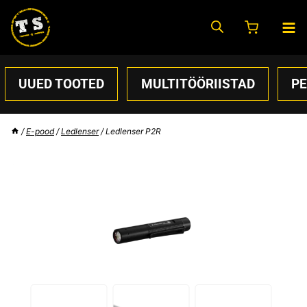
Skip
to
content
UUED TOOTED
MULTITÖÖRIISTAD
P
/
E-pood
/
Ledlenser
/
Ledlenser P2R