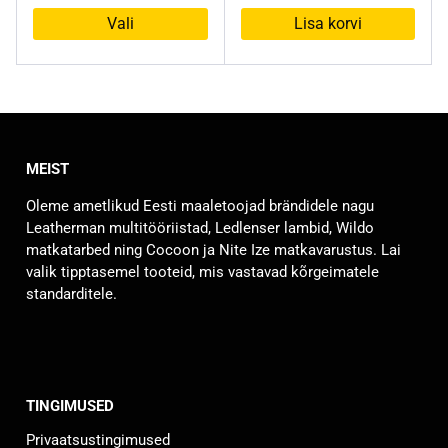
oli:
on:
Vali
Lisa korvi
35,00 €.
14,99 €.
Sellel
tootel
on
mitu
varianti.
MEIST
Valikuid
saab
Oleme ametlikud Eesti maaletoojad brändidele nagu
teha
Leatherman multitööriistad, Ledlenser lambid, Wildo
tootelehel.
matkatarbed ning Cocoon ja Nite Ize matkavarustus. Lai
valik tipptasemel tooteid, mis vastavad kõrgeimatele
standarditele.
TINGIMUSED
Privaatsustingimused