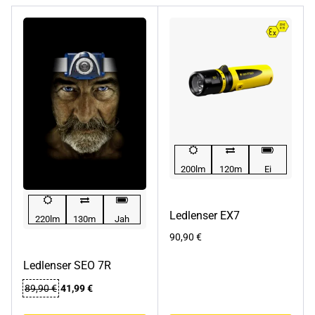
200lm
120m
Ei
Ledlenser EX7
220lm
130m
Jah
90,90
€
Ledlenser SEO 7R
Algne
Praegune
89,90
€
41,99
€
hind
hind
oli:
on: