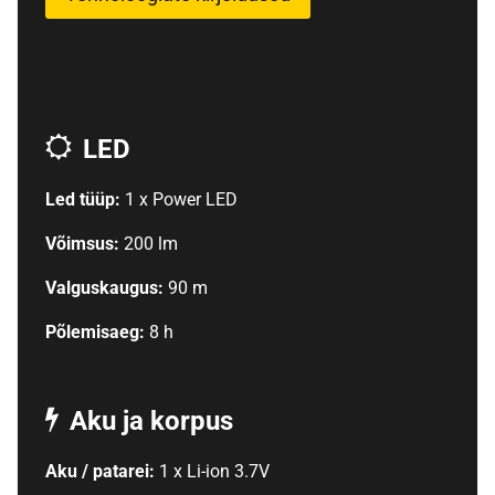
LED
Led tüüp:
1 x Power LED
Võimsus:
200 lm
Valguskaugus:
90 m
Põlemisaeg:
8 h
Aku ja korpus
Aku / patarei:
1 x Li-ion 3.7V