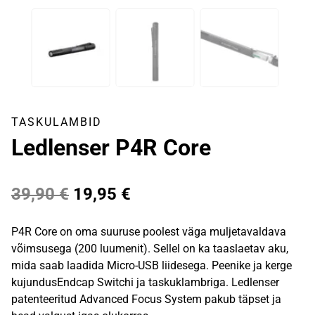
TASKULAMBID
Ledlenser P4R Core
Algne
Praegune
39,90
€
19,95
€
hind
hind
P4R Core on oma suuruse poolest väga muljetavaldava
oli:
on:
võimsusega (200 luumenit). Sellel on ka taaslaetav aku,
mida saab laadida Micro-USB liidesega. Peenike ja kerge
39,90 €.
19,95 €.
kujundusEndcap Switchi ja taskuklambriga. Ledlenser
patenteeritud Advanced Focus System pakub täpset ja