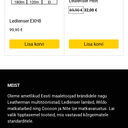
Ledlenser H6R
180lm
120m
Ei
Algne
Praegune
69,90
€
32,00
€
hind
hind
Ledlenser EXH8
oli:
on:
69,90 €.
32,00 €.
99,90
€
Lisa korvi
Lisa korvi
MEIST
Oleme ametlikud Eesti maaletoojad brändidele nagu
Leatherman multitööriistad, Ledlenser lambid, Wildo
matkatarbed ning Cocoon ja Nite Ize matkavarustus. Lai
valik tipptasemel tooteid, mis vastavad kõrgeimatele
standarditele.