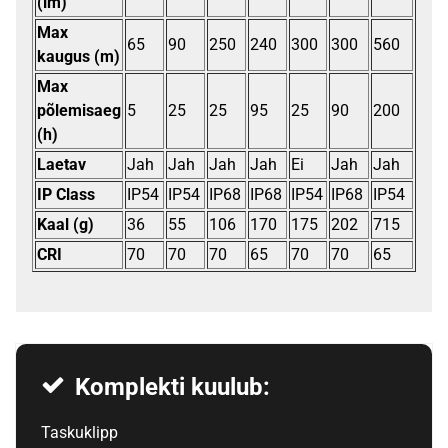
(lm)
Max
65
90
250
240
300
300
560
kaugus (m)
Max
põlemisaeg
5
25
25
95
25
90
200
(h)
Laetav
Jah
Jah
Jah
Jah
Ei
Jah
Jah
IP Class
IP54
IP54
IP68
IP68
IP54
IP68
IP54
Kaal (g)
36
55
106
170
175
202
715
CRI
70
70
70
65
70
70
65
Komplekti kuulub:
Taskuklipp