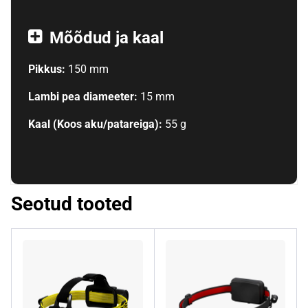
Mõõdud ja kaal
Pikkus:
150 mm
Lambi pea diameeter:
15 mm
Kaal (Koos aku/patareiga):
55 g
Seotud tooted