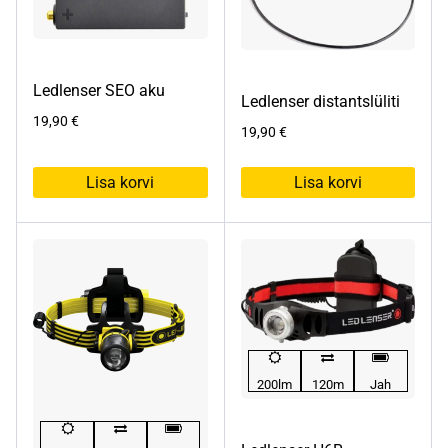
Ledlenser SEO aku
Ledlenser distantslüliti
19,90
€
19,90
€
Lisa korvi
Lisa korvi
200lm
120m
Jah