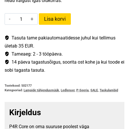
head valgust igas olukorras.
Ledlenser
Lisa korvi
P4R
Core
kogus
Tasuta tarne pakiautomaatidesse juhul kui tellimus
ületab 35 EUR.
Tarneaeg: 2 - 3 tööpäeva.
14 päeva tagastusõigus, soorita ost kohe ja kui toode ei
sobi tagasta tasuta.
Tootekood:
502177
Kategooriad:
Lampide tühjendusmüük
,
Ledlenser
,
P-Seeria
,
SALE
,
Taskulambid
Kirjeldus
P4R Core on oma suuruse poolest väga