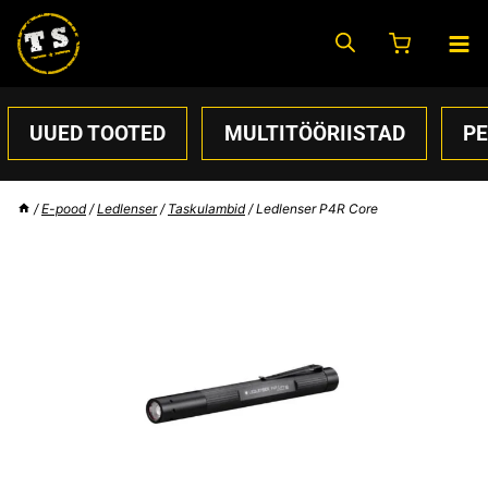
Skip
to
content
UUED TOOTED
MULTITÖÖRIISTAD
P
/
E-pood
/
Ledlenser
/
Taskulambid
/
Ledlenser P4R Core