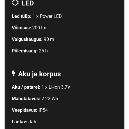
LED
Led tüüp:
1 x Power LED
Võimsus:
200 lm
Valguskaugus:
90 m
Põlemisaeg:
25 h
Aku ja korpus
Aku / patarei:
1 x Li-ion 3.7V
Mahutatavus:
2.22 Wh
Veepidavus:
IP54
Laetav:
Jah