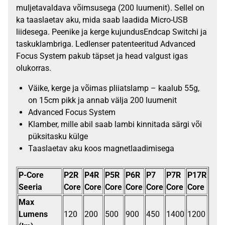
muljetavaldava võimsusega (200 luumenit). Sellel on
ka taaslaetav aku, mida saab laadida Micro-USB
liidesega. Peenike ja kerge kujundusEndcap Switchi ja
taskuklambriga. Ledlenser patenteeritud Advanced
Focus System pakub täpset ja head valgust igas
olukorras.
Väike, kerge ja võimas pliiatslamp – kaalub 55g,
on 15cm pikk ja annab välja 200 luumenit
Advanced Focus System
Klamber, mille abil saab lambi kinnitada särgi või
püksitasku külge
Taaslaetav aku koos magnetlaadimisega
P-Core
P2R
P4R
P5R
P6R
P7
P7R
P17R
Seeria
Core
Core
Core
Core
Core
Core
Core
Max
Lumens
120
200
500
900
450
1400
1200