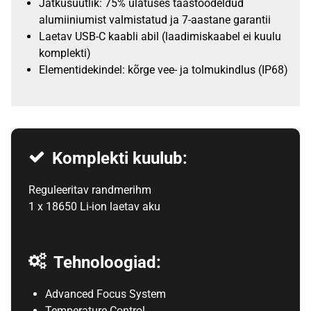
Jätkusuutlik: 75% ulatuses taastöödeldud
alumiiniumist valmistatud ja 7-aastane garantii
Laetav USB-C kaabli abil (laadimiskaabel ei kuulu
komplekti)
Elementidekindel: kõrge vee- ja tolmukindlus (IP68)
Komplekti kuulub:
Reguleeritav randmerihm
1 x 18650 Li-ion laetav aku
Tehnoloogiad:
Advanced Focus System
Temperature Control