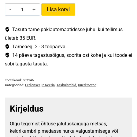
Ledlenser
Lisa korvi
P6R
kogus
Tasuta tarne pakiautomaatidesse juhul kui tellimus
ületab 35 EUR.
Tarneaeg: 2 - 3 tööpäeva.
14 päeva tagastusõigus, soorita ost kohe ja kui toode ei
sobi tagasta tasuta.
Tootekood:
503146
Kategooriad:
Ledlenser
,
P-Seeria
,
Taskulambid
,
Uued tooted
Kirjeldus
Olgu tegemist õhtuse jalutuskäiguga metsas,
keldrikambri pimedasse nurka valgustamisega või