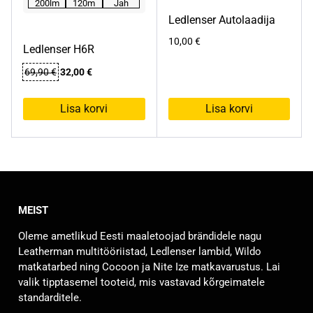
200lm
120m
Jah
tootelehel.
Ledlenser Autolaadija
10,00
€
Ledlenser H6R
Algne
Praegune
69,90
€
32,00
€
hind
hind
oli:
on:
Lisa korvi
Lisa korvi
69,90 €.
32,00 €.
MEIST
Oleme ametlikud Eesti maaletoojad brändidele nagu
Leatherman multitööriistad, Ledlenser lambid, Wildo
matkatarbed ning Cocoon ja Nite Ize matkavarustus. Lai
valik tipptasemel tooteid, mis vastavad kõrgeimatele
standarditele.