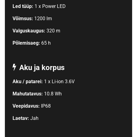
Led tüüp:
1 x Power LED
Võimsus:
1200 lm
Valguskaugus:
320 m
Põlemisaeg:
65 h
Aku ja korpus
Aku / patarei:
1 x Li-ion 3.6V
Mahutatavus:
10.8 Wh
Veepidavus:
IP68
Laetav:
Jah