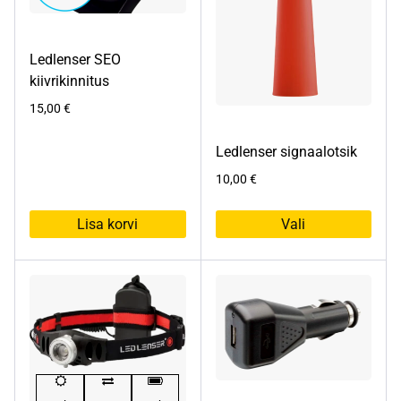
Ledlenser SEO
kiivrikinnitus
15,00
€
Ledlenser signaalotsik
10,00
€
Lisa korvi
Vali
Sellel
tootel
on
mitu
varianti.
Valikuid
saab
teha