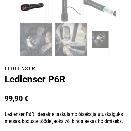
LEDLENSER
Ledlenser P6R
99,90
€
Ledlenser P6R: ideaalne taskulamp öiseks jalutuskäiguks
metsas, koduste tööde jaoks või kindalaekas hoidmiseks.