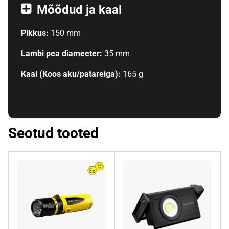
Mõõdud ja kaal
Pikkus:
150 mm
Lambi pea diameeter:
35 mm
Kaal (Koos aku/patareiga):
165 g
Seotud tooted