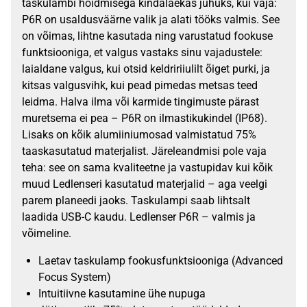
taskulambi hoidmisega kindalaekas juhuks, kui vaja:
P6R on usaldusväärne valik ja alati tööks valmis. See
on võimas, lihtne kasutada ning varustatud fookuse
funktsiooniga, et valgus vastaks sinu vajadustele:
laialdane valgus, kui otsid keldririiulilt õiget purki, ja
kitsas valgusvihk, kui pead pimedas metsas teed
leidma. Halva ilma või karmide tingimuste pärast
muretsema ei pea – P6R on ilmastikukindel (IP68).
Lisaks on kõik alumiiniumosad valmistatud 75%
taaskasutatud materjalist. Järeleandmisi pole vaja
teha: see on sama kvaliteetne ja vastupidav kui kõik
muud Ledlenseri kasutatud materjalid – aga veelgi
parem planeedi jaoks. Taskulampi saab lihtsalt
laadida USB-C kaudu. Ledlenser P6R – valmis ja
võimeline.
Laetav taskulamp fookusfunktsiooniga (Advanced
Focus System)
Intuitiivne kasutamine ühe nupuga