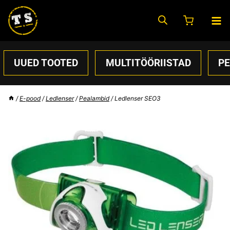
Skip
to
content
UUED TOOTED
MULTITÖÖRIISTAD
P
/
E-pood
/
Ledlenser
/
Pealambid
/
Ledlenser SEO3