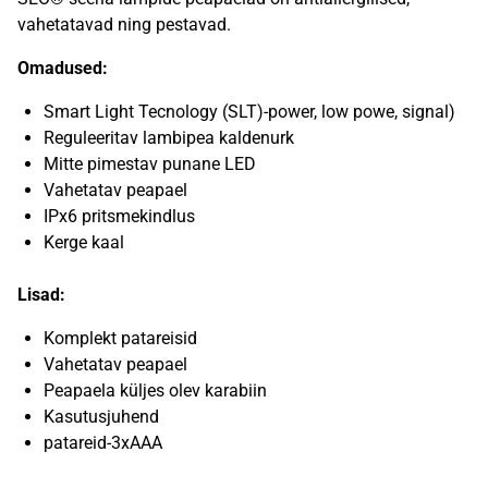
vahetatavad ning pestavad.
Omadused:
Smart Light Tecnology (SLT)-power, low powe, signal)
Reguleeritav lambipea kaldenurk
Mitte pimestav punane LED
Vahetatav peapael
IPx6 pritsmekindlus
Kerge kaal
Lisad:
Komplekt patareisid
Vahetatav peapael
Peapaela küljes olev karabiin
Kasutusjuhend
patareid-3xAAA