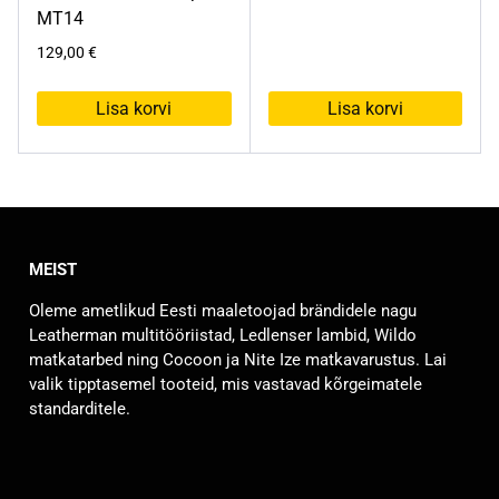
MT14
129,00
€
Lisa korvi
Lisa korvi
MEIST
Oleme ametlikud Eesti maaletoojad brändidele nagu
Leatherman multitööriistad, Ledlenser lambid, Wildo
matkatarbed ning Cocoon ja Nite Ize matkavarustus. Lai
valik tipptasemel tooteid, mis vastavad kõrgeimatele
standarditele.