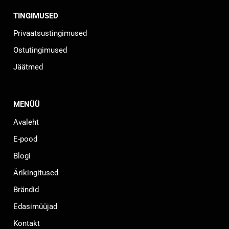
TINGIMUSED
Privaatsustingimused
Ostutingimused
Jäätmed
MENÜÜ
Avaleht
E-pood
Blogi
Ärikingitused
Brändid
Edasimüüjad
Kontakt