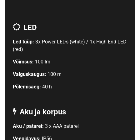
LED
Led tüüp:
3x Power LEDs (white) / 1x High End LED
(red)
Võimsus:
100 lm
Valguskaugus:
100 m
Põlemisaeg:
40 h
Aku ja korpus
Aku / patarei:
3 x AAA patarei
Veepidavus:
IP56