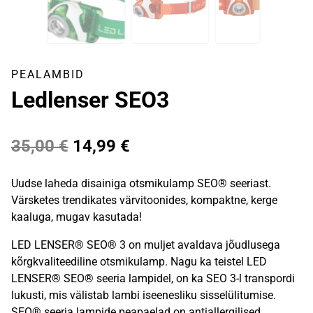
PEALAMBID
Ledlenser SEO3
Algne
Praegune
35,00
€
14,99
€
hind
hind
Uudse laheda disainiga otsmikulamp SEO® seeriast.
oli:
on:
Värsketes trendikates värvitoonides, kompaktne, kerge
kaaluga, mugav kasutada!
35,00 €.
14,99 €.
LED LENSER® SEO® 3 on muljet avaldava jõudlusega
kõrgkvaliteediline otsmikulamp. Nagu ka teistel LED
LENSER® SEO® seeria lampidel, on ka SEO 3-l transpordi
lukusti, mis välistab lambi iseenesliku sisselülitumise.
SEO® seeria lampide peapaelad on antiallergilised,