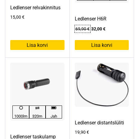
Ledlenser relvakinnitus
15,00
€
Ledlenser H6R
Algne
Praegune
69,90
€
32,00
€
hind
hind
oli:
on:
Lisa korvi
Lisa korvi
69,90 €.
32,00 €.
1000lm
320m
Jah
Ledlenser distantslüliti
19,90
€
Ledlenser taskulamp