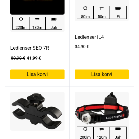
80lm
50m
Ei
220lm
130m
Jah
Ledlenser iL4
34,90
€
Ledlenser SEO 7R
Algne
Praegune
89,90
€
41,99
€
hind
hind
oli:
on:
Lisa korvi
Lisa korvi
89,90 €.
41,99 €.
200lm
120m
Jah