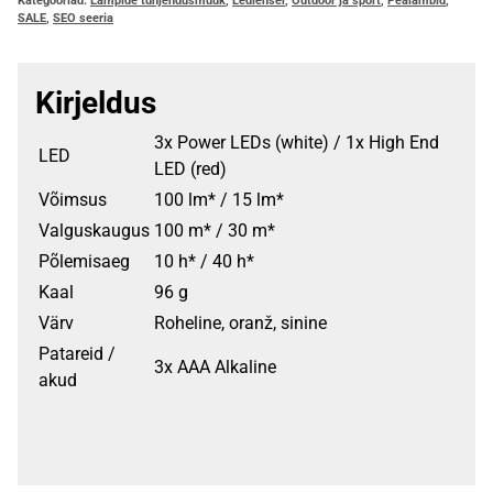
Kategooriad:
Lampide tühjendusmüük
,
Ledlenser
,
Outdoor ja sport
,
Pealambid
,
SALE
,
SEO seeria
Kirjeldus
3x Power LEDs (white) / 1x High End
LED
LED (red)
Võimsus
100 lm* / 15
lm*
Valguskaugus
100 m* / 30
m*
Põlemisaeg
10 h* / 40
h*
Kaal
96
g
Värv
Roheline, oranž, sinine
Patareid /
3x AAA Alkaline
akud