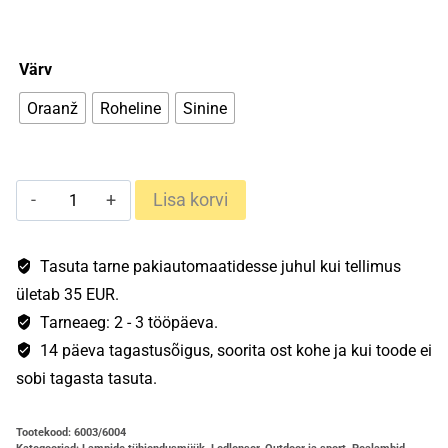
Värv
Oraanž
Roheline
Sinine
Ledlenser
Lisa korvi
SEO3
kogus
Tasuta tarne pakiautomaatidesse juhul kui tellimus
ületab 35 EUR.
Tarneaeg: 2 - 3 tööpäeva.
14 päeva tagastusõigus, soorita ost kohe ja kui toode ei
sobi tagasta tasuta.
Tootekood:
6003/6004