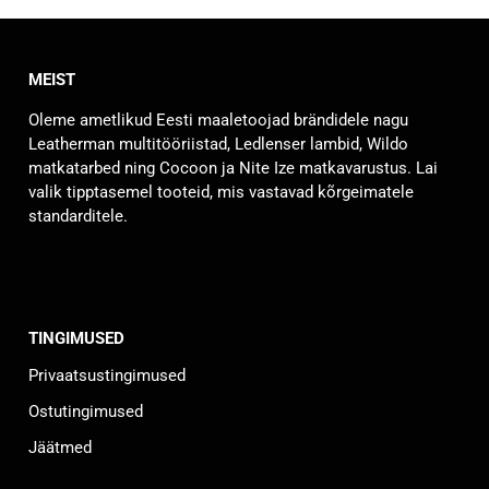
MEIST
Oleme ametlikud Eesti maaletoojad brändidele nagu
Leatherman multitööriistad, Ledlenser lambid, Wildo
matkatarbed ning Cocoon ja Nite Ize matkavarustus. Lai
valik tipptasemel tooteid, mis vastavad kõrgeimatele
standarditele.
TINGIMUSED
Privaatsustingimused
Ostutingimused
Jäätmed