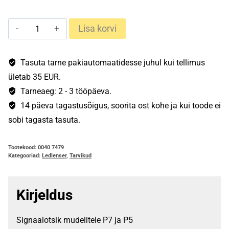
Ledlenser
Lisa korvi
signaalotsik
kogus
Tasuta tarne pakiautomaatidesse juhul kui tellimus
ületab 35 EUR.
Tarneaeg: 2 - 3 tööpäeva.
14 päeva tagastusõigus, soorita ost kohe ja kui toode ei
sobi tagasta tasuta.
Tootekood:
0040 7479
Kategooriad:
Ledlenser
,
Tarvikud
Kirjeldus
Signaalotsik mudelitele P7 ja P5