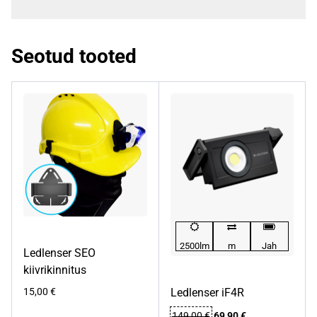
Seotud tooted
2500lm
m
Jah
Ledlenser SEO
kiivrikinnitus
15,00
€
Ledlenser iF4R
Algne
Praegune
149,00
€
69,90
€