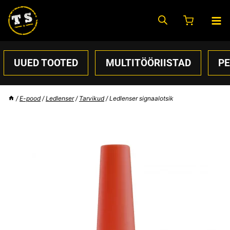
Skip
to
content
UUED TOOTED
MULTITÖÖRIISTAD
P
/
E-pood
/
Ledlenser
/
Tarvikud
/
Ledlenser signaalotsik