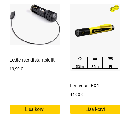
Ledlenser distantslüliti
50lm
35m
Ei
19,90
€
Ledlenser EX4
44,90
€
Lisa korvi
Lisa korvi