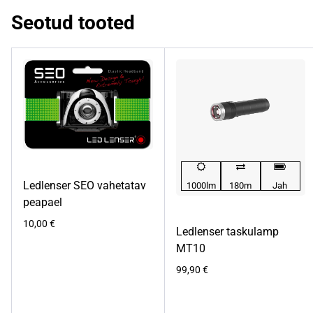
Seotud tooted
Ledlenser SEO vahetatav
1000lm
180m
Jah
peapael
10,00
€
Ledlenser taskulamp
MT10
99,90
€