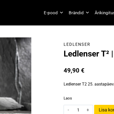
E-pood
Brändid
Ärikingit
LEDLENSER
Ledlenser T² 
49,90
€
Ledlenser T2 25. aastapäeva
Laos
Ledlenser
Lisa kor
T²