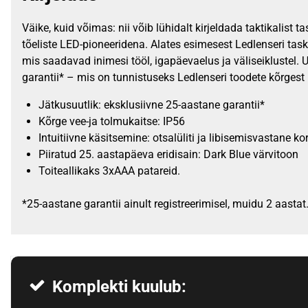
Väike, kuid võimas: nii võib lühidalt kirjeldada taktikalist
tõeliste LED-pioneeridena. Alates esimesest Ledlenseri ta
mis saadavad inimesi tööl, igapäevaelus ja väliseiklustel. 
garantii* – mis on tunnistuseks Ledlenseri toodete kõrgest 
Jätkusuutlik: eksklusiivne 25-aastane garantii*
Kõrge vee-ja tolmukaitse: IP56
Intuitiivne käsitsemine: otsalüliti ja libisemisvastane ko
Piiratud 25. aastapäeva eridisain: Dark Blue värvitoon
Toiteallikaks 3xAAA patareid.
*25-aastane garantii ainult registreerimisel, muidu 2 aast
Komplekti kuulub: