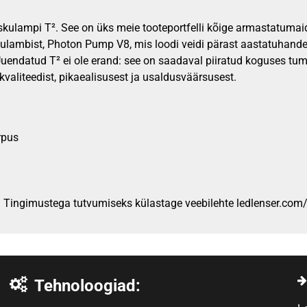
 taskulampi T². See on üks meie tooteportfelli kõige armastatumaid
skulambist, Photon Pump V8, mis loodi veidi pärast aastatuhan
Uuendatud T² ei ole erand: see on saadaval piiratud koguses tume
kvaliteedist, pikaealisusest ja usaldusväärsusest.
rpus
at. Tingimustega tutvumiseks külastage veebilehte ledlenser.co
Tehnoloogiad: