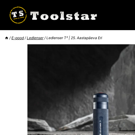
Skip
to
content
/
E-pood
/
Ledlenser
/
Ledlenser T² | 25. Aastapäeva Eri