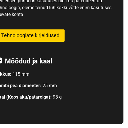
edlenseri puhul on kasutuses üle 100 patendeeritud
ehnoloogia, oleme teinud lühikokkuvõtte enim kasutuses
levate kohta
Tehnoloogiate kirjeldused
Mõõdud ja kaal
ikkus:
115 mm
ambi pea diameeter:
25 mm
aal (Koos aku/patareiga):
98 g