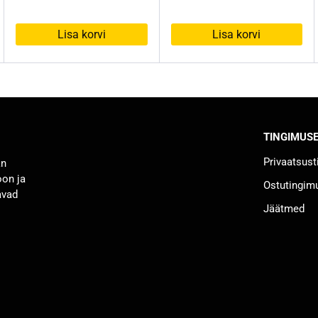
149,00 €.
69,90 €.
Lisa korvi
Lisa korvi
TINGIMUS
Privaatsus
an
oon ja
Ostutingim
avad
Jäätmed