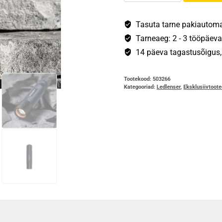
|
25.
Tasuta tarne pakiautomaa
Aastapäeva
Tarneaeg: 2 - 3 tööpäeva
Eri
14 päeva tagastusõigus, s
kogus
Tootekood:
503266
Kategooriad:
Ledlenser
,
Eksklusiivtoot