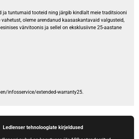
 ja tuntumaid tooteid ning järgib kindlalt meie traditsiooni
de vahetust, oleme arendanud kaasaskantavaid valgusteid,
sinises värvitoonis ja sellel on eksklusiivne 25-aastane
m/en/infosservice/extended-warranty25.
Ledlenser tehnoloogiate kirjeldused