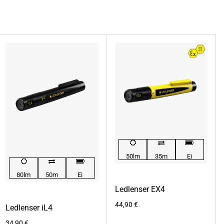
50lm
35m
Ei
80lm
50m
Ei
Ledlenser EX4
44,90
€
Ledlenser iL4
34,90
€