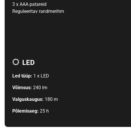
3 x AAA patareid
Reguleeritav randmerihm
LED
Led tüüp:
1 x LED
Võimsus:
240 lm
Valguskaugus:
180 m
Põlemisaeg:
25 h