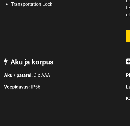
L
Transportation Lock
t
o
Aku ja korpus
Aku / patarei:
3 x AAA
P
Veepidavus:
IP56
L
K