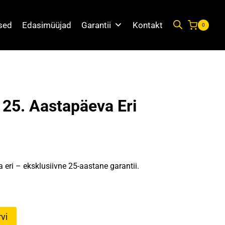
used
Edasimüüjad
Garantii
Kontakt
0
| 25. Aastapäeva Eri
 eri – eksklusiivne 25-aastane garantii.
vi