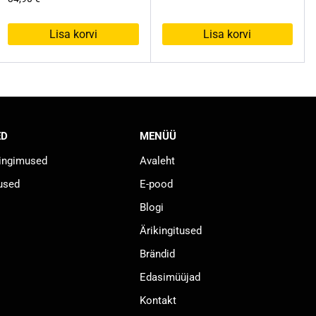
Lisa korvi
Lisa korvi
ED
MENÜÜ
tingimused
Avaleht
used
E-pood
Blogi
Ärikingitused
Brändid
Edasimüüjad
Kontakt