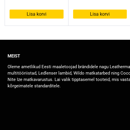
Lisa korvi
Lisa korvi
MEIST
Oleme ametlikud Eesti maaletoojad brändidele nagu Leatherm
multitööriistad, Ledlenser lambid, Wildo matkatarbed ning Coc
Nite Ize matkavarustus. Lai valik tipptasemel tooteid, mis vast
kõrgeimatele standarditele.