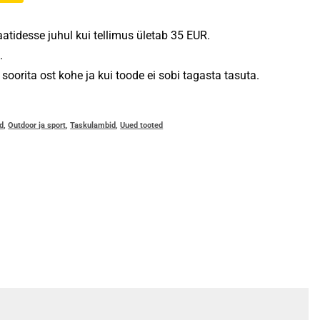
tidesse juhul kui tellimus ületab 35 EUR.
.
oorita ost kohe ja kui toode ei sobi tagasta tasuta.
ed
,
Outdoor ja sport
,
Taskulambid
,
Uued tooted