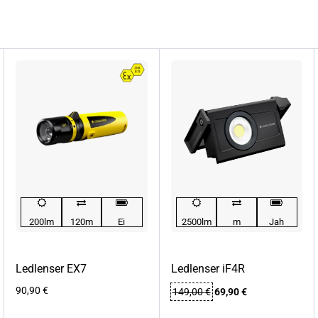
200lm
120m
Ei
2500lm
m
Jah
Ledlenser EX7
Ledlenser iF4R
Algne
Praegune
90,90
€
149,00
€
69,90
€
hind
hind
oli:
on: