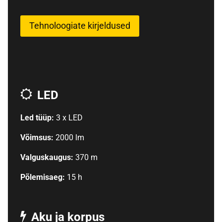
Tehnoloogiate kirjeldused
LED
Led tüüp:
3 x LED
Võimsus:
2000 lm
Valguskaugus:
370 m
Põlemisaeg:
15 h
Aku ja korpus