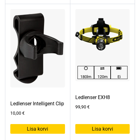
180lm
120m
Ei
Ledlenser EXH8
Ledlenser Intelligent Clip
99,90
€
10,00
€
Lisa korvi
Lisa korvi