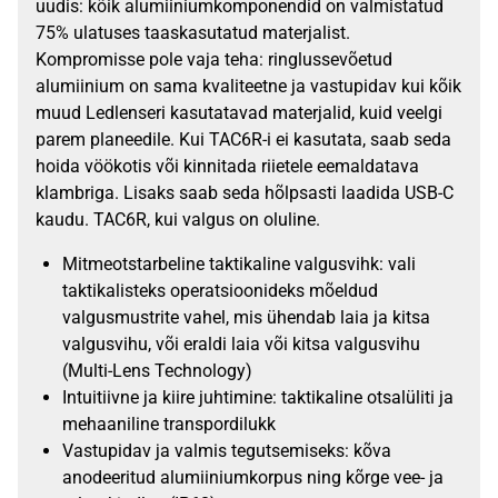
uudis: kõik alumiiniumkomponendid on valmistatud
75% ulatuses taaskasutatud materjalist.
Kompromisse pole vaja teha: ringlussevõetud
alumiinium on sama kvaliteetne ja vastupidav kui kõik
muud Ledlenseri kasutatavad materjalid, kuid veelgi
parem planeedile. Kui TAC6R-i ei kasutata, saab seda
hoida vöökotis või kinnitada riietele eemaldatava
klambriga. Lisaks saab seda hõlpsasti laadida USB-C
kaudu. TAC6R, kui valgus on oluline.
Mitmeotstarbeline taktikaline valgusvihk: vali
taktikalisteks operatsioonideks mõeldud
valgusmustrite vahel, mis ühendab laia ja kitsa
valgusvihu, või eraldi laia või kitsa valgusvihu
(Multi-Lens Technology)
Intuitiivne ja kiire juhtimine: taktikaline otsalüliti ja
mehaaniline transpordilukk
Vastupidav ja valmis tegutsemiseks: kõva
anodeeritud alumiiniumkorpus ning kõrge vee- ja