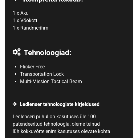
1 x Aku
1 x Vöökott
1 x Randmerihm
Tehnoloogiad:
Flicker Free
Transportation Lock
Multi-Mission Tactical Beam
Ledlenser tehnoloogiate kirjeldused
Ledlenseri puhul on kasutuses üle 100
patendeeritud tehnoloogia, oleme teinud
lühikokkuvõtte enim kasutuses olevate kohta