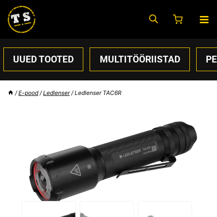
Skip
to
content
UUED TOOTED
MULTITÖÖRIISTAD
P
/
E-pood
/
Ledlenser
/
Ledlenser TAC6R