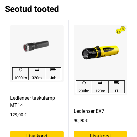
Seotud tooted
1000lm
320m
Jah
200lm
120m
Ei
Ledlenser taskulamp
MT14
Ledlenser EX7
129,00
€
90,90
€
Lisa korvi
Lisa korvi