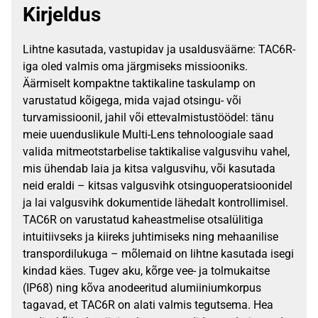
Kirjeldus
Lihtne kasutada, vastupidav ja usaldusväärne: TAC6R-
iga oled valmis oma järgmiseks missiooniks.
Äärmiselt kompaktne taktikaline taskulamp on
varustatud kõigega, mida vajad otsingu- või
turvamissioonil, jahil või ettevalmistustöödel: tänu
meie uuenduslikule Multi-Lens tehnoloogiale saad
valida mitmeotstarbelise taktikalise valgusvihu vahel,
mis ühendab laia ja kitsa valgusvihu, või kasutada
neid eraldi – kitsas valgusvihk otsinguoperatsioonidel
ja lai valgusvihk dokumentide lähedalt kontrollimisel.
TAC6R on varustatud kaheastmelise otsalülitiga
intuitiivseks ja kiireks juhtimiseks ning mehaanilise
transpordilukuga – mõlemaid on lihtne kasutada isegi
kindad käes. Tugev aku, kõrge vee- ja tolmukaitse
(IP68) ning kõva anodeeritud alumiiniumkorpus
tagavad, et TAC6R on alati valmis tegutsema. Hea