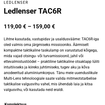
LEDLENSER
Ledlenser TAC6R
Hinnavahemik:
119,00
€
–
159,00
€
119,00 €
Lihtne kasutada, vastupidav ja usaldusväärne: TAC6R-iga
kuni
oled valmis oma järgmiseks missiooniks. Äärmiselt
kompaktne taktikaline taskulamp on varustatud kõigega,
159,00 €
mida vajad otsingu- või turvamissioonil, jahil või
ettevalmistustöödel – praktiline taktikaline otsaklapp lüliti
intuitiivseks ja kiireks juhtimiseks, tugev aku ja kõva
anodeeritud alumiiniumkorpus. Tänu meie uuenduslikule
Multi-Lens tehnoloogiale saate valida mitmeotstarbelise
taktikalise valgusvihu vahel, mis ühendab laia ja kitsa
valgusvihu, või kasutada neid eraldi.
Komplektsus