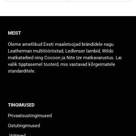
MEIST
Oleme ametlikud Eesti maaletoojad brändidele nagu
Leatherman multitööriistad, Ledlenser lambid, Wildo
matkatarbed ning Cocoon ja Nite Ize matkavarustus. Lai
valik tipptasemel tooteid, mis vastavad kõrgeimatele
standarditele.
TINGIMUSED
Privaatsustingimused
Ostutingimused
Jäätmed