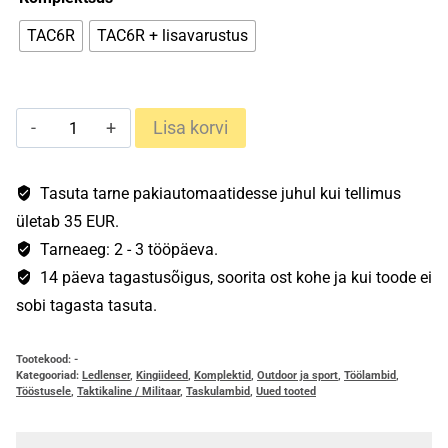
TAC6R
TAC6R + lisavarustus
Ledlenser
Lisa korvi
TAC6R
kogus
Tasuta tarne pakiautomaatidesse juhul kui tellimus
ületab 35 EUR.
Tarneaeg: 2 - 3 tööpäeva.
14 päeva tagastusõigus, soorita ost kohe ja kui toode ei
sobi tagasta tasuta.
Tootekood:
-
Kategooriad:
Ledlenser
,
Kingiideed
,
Komplektid
,
Outdoor ja sport
,
Töölambid
,
Tööstusele
,
Taktikaline / Militaar
,
Taskulambid
,
Uued tooted