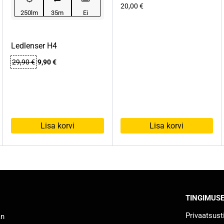
20,00
€
250lm
35m
Ei
Ledlenser H4
Algne
Praegune
29,90
€
9,90
€
hind
hind
oli:
on:
29,90 €.
9,90 €.
Lisa korvi
Lisa korvi
TINGIMUS
Privaatsus
an