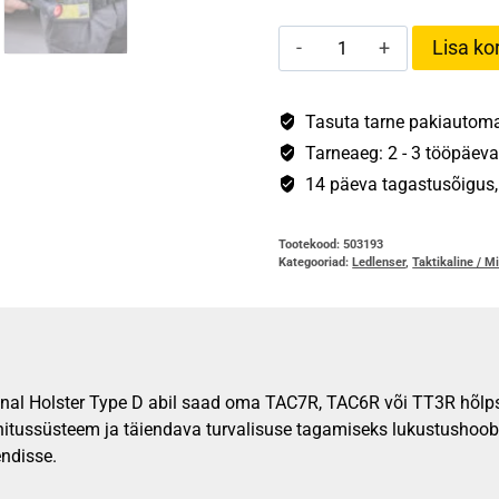
Ledlenser
Lisa kor
Taktikaline
Vutlar
Type
Tasuta tarne pakiautomaa
D
Tarneaeg: 2 - 3 tööpäeva
kogus
14 päeva tagastusõigus, s
Tootekood:
503193
Kategooriad:
Ledlenser
,
Taktikaline / Mi
ional Holster Type D abil saad oma TAC7R, TAC6R või TT3R hõlpsas
kinnitussüsteem ja täiendava turvalisuse tagamiseks lukustushoo
ndisse.