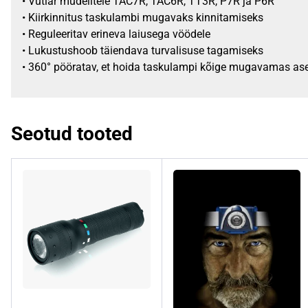
• Vutlar mudelitele TAC7R, TAC6R, TT3R, P7R ja P6R
• Kiirkinnitus taskulambi mugavaks kinnitamiseks
• Reguleeritav erineva laiusega vöödele
• Lukustushoob täiendava turvalisuse tagamiseks
• 360° pööratav, et hoida taskulampi kõige mugavamas as
Seotud tooted