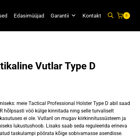
used
Edasimüüjad
Garantii
Kontakt
0
tikaline Vutlar Type D
amiseks: meie Tactical Professional Holster Type D abil saad
õlpsasti vöö külge kinnitada ning selle turvaliselt
 kasutuses ei ole. Vutlaril on mugav kiirkinnitussüsteem ja
iseks lukustushoob. Lisaks saab seda reguleerida erineva
itatud taskulampi pöörata kõige sobivamasse asendisse.