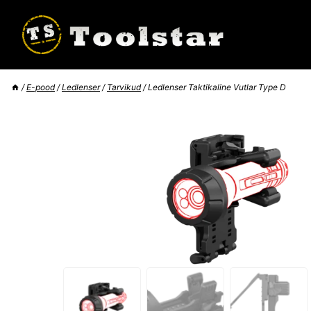
Skip
to
content
/
E-pood
/
Ledlenser
/
Tarvikud
/
Ledlenser Taktikaline Vutlar Type D