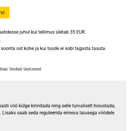
vi
tidesse juhul kui tellimus ületab 35 EUR.
.
oorita ost kohe ja kui toode ei sobi tagasta tasuta.
litaar
,
Tarvikud
,
Uued tooted
ti vöö külge kinnitada ning selle turvaliselt hoiustada,
b. Lisaks saab seda reguleerida erineva laiusega vöödele