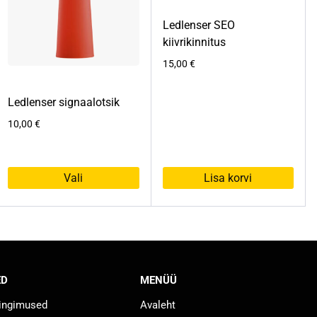
Ledlenser SEO
kiivrikinnitus
15,00
€
Ledlenser signaalotsik
10,00
€
Vali
Lisa korvi
Sellel
tootel
on
mitu
varianti.
ED
MENÜÜ
Valikuid
saab
tingimused
Avaleht
teha