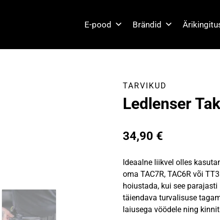
E-pood
Brändid
Ärikingit
TARVIKUD
Ledlenser Tak
34,90
€
Ideaalne liikvel olles kasut
oma TAC7R, TAC6R või TT3R h
hoiustada, kui see parajasti
täiendava turvalisuse tagam
laiusega vöödele ning kinn