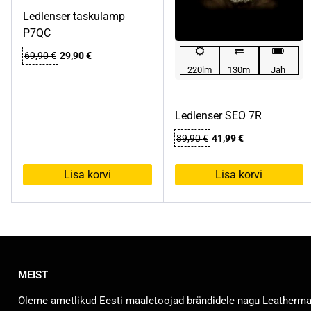
Ledlenser taskulamp
P7QC
Algne
Praegune
69,90
€
29,90
€
hind
hind
220lm
130m
Jah
oli:
on:
69,90 €.
29,90 €.
Ledlenser SEO 7R
Algne
Praegune
89,90
€
41,99
€
hind
hind
oli:
on:
Lisa korvi
Lisa korvi
89,90 €.
41,99 €.
MEIST
Oleme ametlikud Eesti maaletoojad brändidele nagu Leatherm