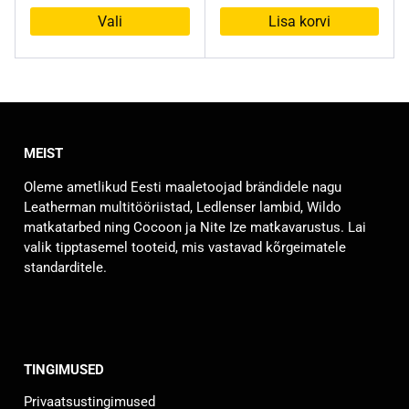
Vali
Lisa korvi
Sellel
tootel
on
mitu
varianti.
MEIST
Valikuid
saab
Oleme ametlikud Eesti maaletoojad brändidele nagu
teha
Leatherman multitööriistad, Ledlenser lambid, Wildo
tootelehel.
matkatarbed ning Cocoon ja Nite Ize matkavarustus. Lai
valik tipptasemel tooteid, mis vastavad kõrgeimatele
standarditele.
TINGIMUSED
Privaatsustingimused