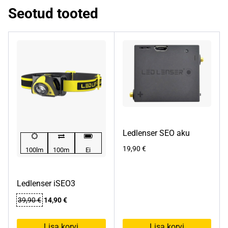
Seotud tooted
Ledlenser SEO aku
19,90
€
100lm
100m
Ei
Ledlenser iSEO3
Algne
Praegune
39,90
€
14,90
€
hind
hind
oli:
on:
Lisa korvi
Lisa korvi