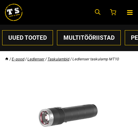
Skip
to
content
UUED TOOTED
MULTITÖÖRIISTAD
P
/
E-pood
/
Ledlenser
/
Taskulambid
/
Ledlenser taskulamp MT10