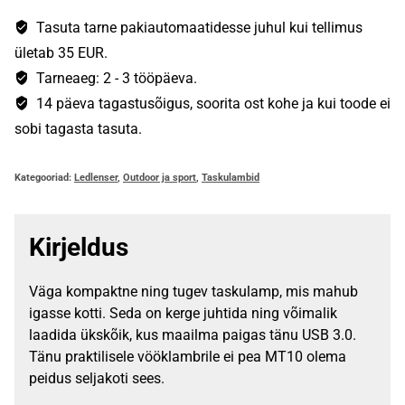
MT10
kogus
Tasuta tarne pakiautomaatidesse juhul kui tellimus
ületab 35 EUR.
Tarneaeg: 2 - 3 tööpäeva.
14 päeva tagastusõigus, soorita ost kohe ja kui toode ei
sobi tagasta tasuta.
Kategooriad:
Ledlenser
,
Outdoor ja sport
,
Taskulambid
Kirjeldus
Väga kompaktne ning tugev taskulamp, mis mahub
igasse kotti. Seda on kerge juhtida ning võimalik
laadida ükskõik, kus maailma paigas tänu USB 3.0.
Tänu praktilisele vööklambrile ei pea MT10 olema
peidus seljakoti sees.