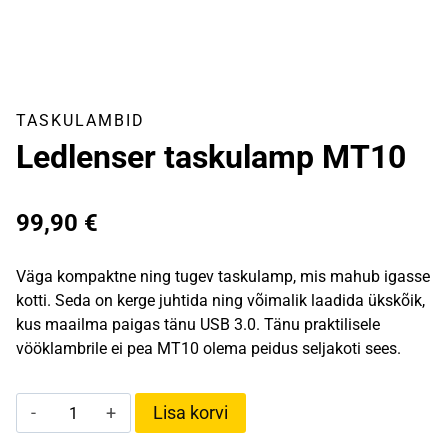
TASKULAMBID
Ledlenser taskulamp MT10
99,90
€
Väga kompaktne ning tugev taskulamp, mis mahub igasse
kotti. Seda on kerge juhtida ning võimalik laadida ükskõik,
kus maailma paigas tänu USB 3.0. Tänu praktilisele
vööklambrile ei pea MT10 olema peidus seljakoti sees.
Ledlenser
Lisa korvi
taskulamp