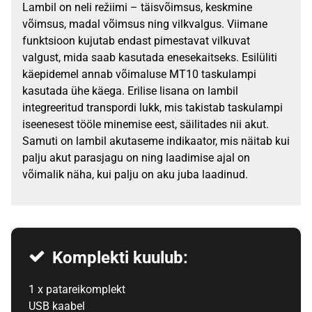
Lambil on neli režiimi – täisvõimsus, keskmine
võimsus, madal võimsus ning vilkvalgus. Viimane
funktsioon kujutab endast pimestavat vilkuvat
valgust, mida saab kasutada enesekaitseks. Esilüliti
käepidemel annab võimaluse MT10 taskulampi
kasutada ühe käega. Erilise lisana on lambil
integreeritud transpordi lukk, mis takistab taskulampi
iseenesest tööle minemise eest, säilitades nii akut.
Samuti on lambil akutaseme indikaator, mis näitab kui
palju akut parasjagu on ning laadimise ajal on
võimalik näha, kui palju on aku juba laadinud.
Komplekti kuulub:
1 x patareikomplekt
USB kaabel