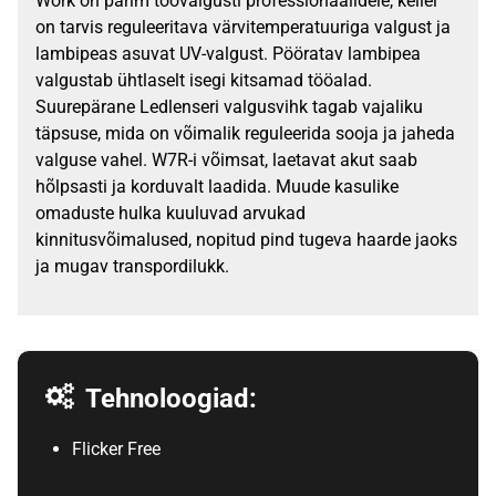
Work on parim töövalgusti professionaalidele, kellel
on tarvis reguleeritava värvitemperatuuriga valgust ja
lambipeas asuvat UV-valgust. Pööratav lambipea
valgustab ühtlaselt isegi kitsamad tööalad.
Suurepärane Ledlenseri valgusvihk tagab vajaliku
täpsuse, mida on võimalik reguleerida sooja ja jaheda
valguse vahel. W7R-i võimsat, laetavat akut saab
hõlpsasti ja korduvalt laadida. Muude kasulike
omaduste hulka kuuluvad arvukad
kinnitusvõimalused, nopitud pind tugeva haarde jaoks
ja mugav transpordilukk.
Tehnoloogiad:
Flicker Free