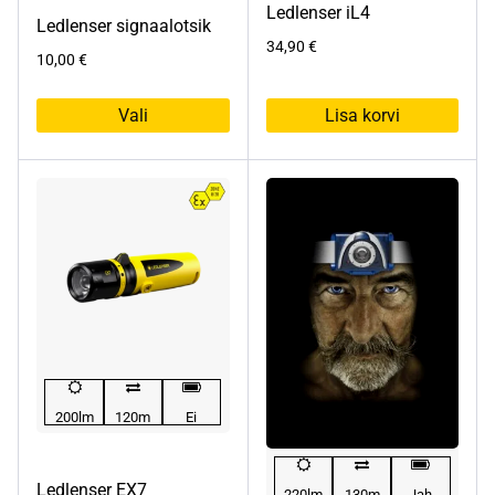
Ledlenser iL4
Ledlenser signaalotsik
34,90
€
10,00
€
Vali
Lisa korvi
Sellel
tootel
on
mitu
varianti.
Valikuid
saab
teha
tootelehel.
200lm
120m
Ei
Ledlenser EX7
220lm
130m
Jah