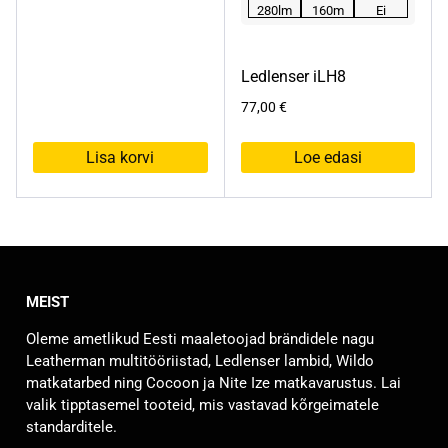
280lm
160m
Ei
Ledlenser iLH8
77,00
€
Lisa korvi
Loe edasi
MEIST
Oleme ametlikud Eesti maaletoojad brändidele nagu
Leatherman multitööriistad, Ledlenser lambid, Wildo
matkatarbed ning Cocoon ja Nite Ize matkavarustus. Lai
valik tipptasemel tooteid, mis vastavad kõrgeimatele
standarditele.