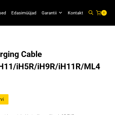
used
Edasimüüjad
Garantii
Kontakt
0
rging Cable
11/iH5R/iH9R/iH11R/ML4
vi