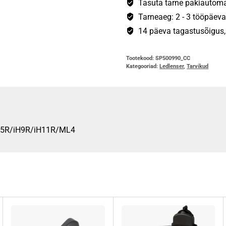
MH7/MH8/MH11/iH5R
Tasuta tarne pakiautomaa
kogus
Tarneaeg: 2 - 3 tööpäeva
14 päeva tagastusõigus, s
Tootekood:
SP500990_CC
Kategooriad:
Ledlenser
,
Tarvikud
Hk5R/iH9R/iH11R/ML4