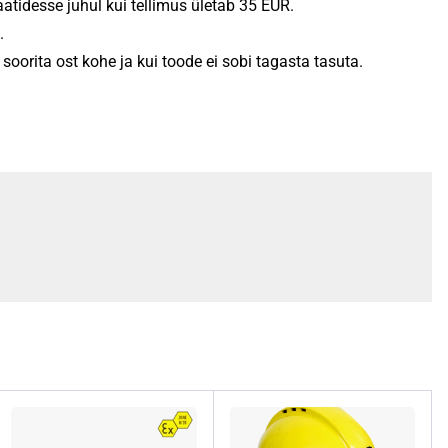
/iH9R/iH11R/ML4
tidesse juhul kui tellimus ületab 35 EUR.
.
oorita ost kohe ja kui toode ei sobi tagasta tasuta.