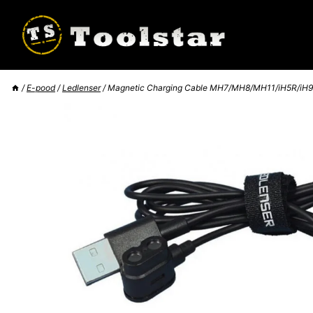
Skip
to
content
/
E-pood
/
Ledlenser
/
Magnetic Charging Cable MH7/MH8/MH11/iH5R/iH