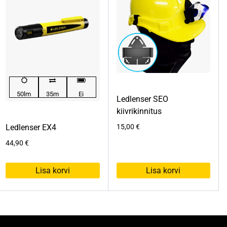
50lm
35m
Ei
Ledlenser SEO
kiivrikinnitus
Ledlenser EX4
15,00
€
44,90
€
Lisa korvi
Lisa korvi