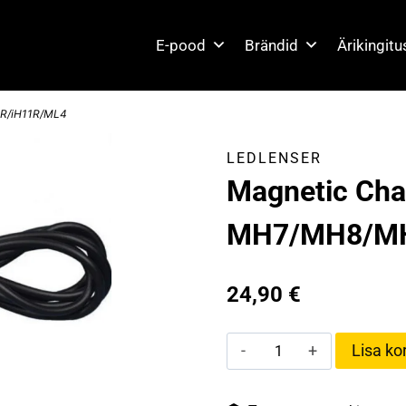
E-pood
Brändid
Ärikingit
9R/iH11R/ML4
LEDLENSER
Magnetic Cha
MH7/MH8/MH
24,90
€
Magnetic
Lisa kor
Charging
Cable