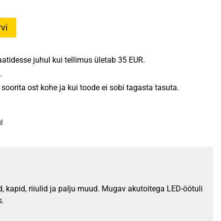
vi
tidesse juhul kui tellimus ületab 35 EUR.
.
oorita ost kohe ja kui toode ei sobi tagasta tasuta.
id
, kapid, riiulid ja palju muud. Mugav akutoitega LED-öötuli
s.