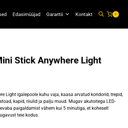
used
Edasimüüjad
Garantii
Kontakt
0
ni Stick Anywhere Light
egune
d
e Light igalepoole kuhu vaja, kaasa arvatud koridorid, trepid,
oad, kapid, riiulid ja palju muud. Mugav akutoitega LED-
tmevaba paigaldamist vähem kui 5 minutiga, et koheselt
7 €.
ugavust teie kodus.