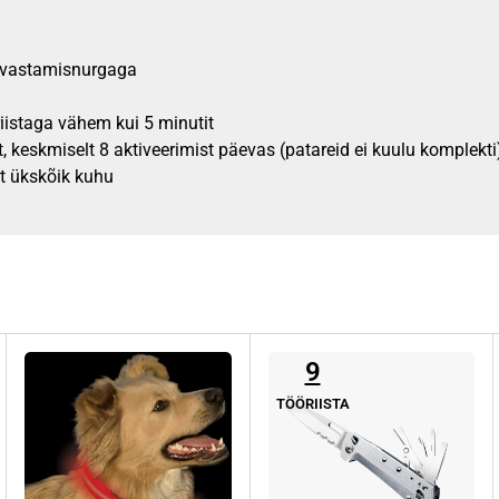
tuvastamisnurgaga
istaga vähem kui 5 minutit
 keskmiselt 8 aktiveerimist päevas (patareid ei kuulu komplekti
t ükskõik kuhu
9
TÖÖRIISTA