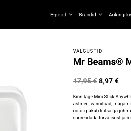
E-pood
Brändid
Ärikingit
VALGUSTID
Mr Beams® Mi
Algne
Pra
17,95
€
8,97
€
hind
hin
Kinnitage Mini Stick Anywher
oli:
on:
astmed, vannitoad, magamist
öötuli pakub lihtsat ja juh
17,95 €.
8,9
suurendada turvalisust ja m