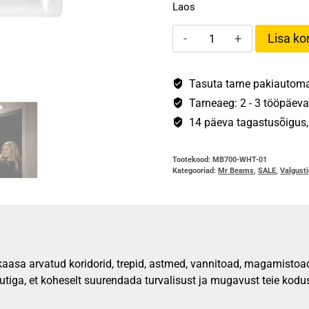
Laos
Mr
Lisa kor
Beams®
Mini
Stick
Tasuta tarne pakiautomaa
Anywhere
Tarneaeg: 2 - 3 tööpäeva
Light
14 päeva tagastusõigus, s
kogus
Tootekood:
MB700-WHT-01
Kategooriad:
Mr Beams
,
SALE
,
Valgust
kaasa arvatud koridorid, trepid, astmed, vannitoad, magamistoad
tiga, et koheselt suurendada turvalisust ja mugavust teie kodu