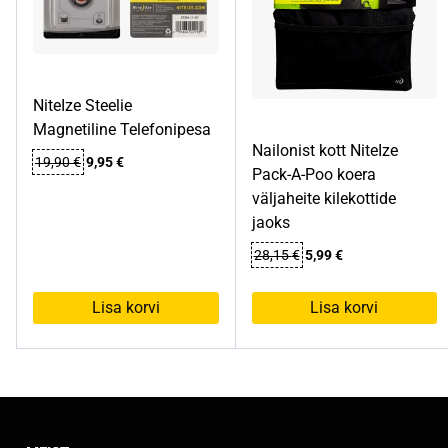
NiteIze Steelie
Magnetiline Telefonipesa
Nailonist kott NiteIze
Algne
Praegune
19,90
€
9,95
€
Pack-A-Poo koera
hind
hind
väljaheite kilekottide
oli:
on:
19,90 €.
9,95 €.
jaoks
Algne
Praegune
28,15
€
5,99
€
hind
hind
oli:
on:
Lisa korvi
Lisa korvi
28,15 €.
5,99 €.