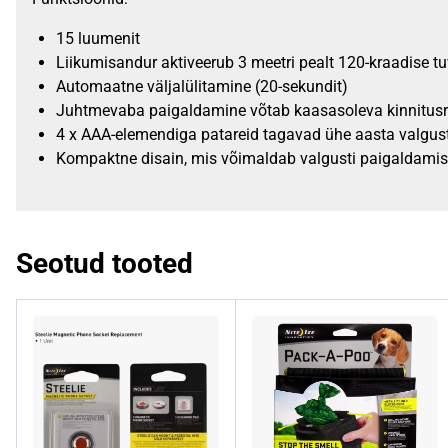
15 luumenit
Liikumisandur aktiveerub 3 meetri pealt 120-kraadise 
Automaatne väljalülitamine (20-sekundit)
Juhtmevaba paigaldamine võtab kaasasoleva kinnitusri
4 x AAA-elemendiga patareid tagavad ühe aasta valgust,
Kompaktne disain, mis võimaldab valgusti paigaldamis
Seotud tooted